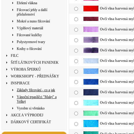
Efektní vlákna
Ovčí vlna barvená myk
Filcovací jehly a další
příslušenství
Ovčí vlna barvená myk
Mokré a nuno filcování
Výplňový materiál
Ovčí vlna barvená myk
Filcované kuličky
Ovčí vlna barvená myk
Polystyrenové tvary
Knihy o filcování
Ovčí vlna barvená myk
FILC
Ovčí vlna barvená myk
ŠITÍ LÁTKOVÝCH PANENEK
VÝROBA ŠPERKŮ
Ovčí vlna barvená myk
WORKSHOPY - PŘEDNÁŠKY
Ovčí vlna barvená myk
INSPIRACE
Základy filcování - co a jak
Ovčí vlna barvená my
Vánoční trpaslíčci "Malej" a
Velkej
Ovčí vlna barvená myk
Vyrobte si vřetánko
Ovčí vlna barvená myk
AKCE A VÝPRODEJ
DÁRKOVÝ CERTIFIKÁT
Ovčí vlna barvená myk