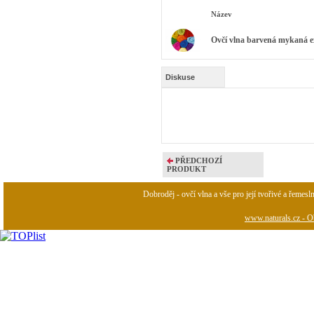
Název
Ovčí vlna barvená mykaná ex
Diskuse
PŘEDCHOZÍ
PRODUKT
Dobroděj - ovčí vlna a vše pro její tvořivé a řemesl
www.naturals.cz - Ob