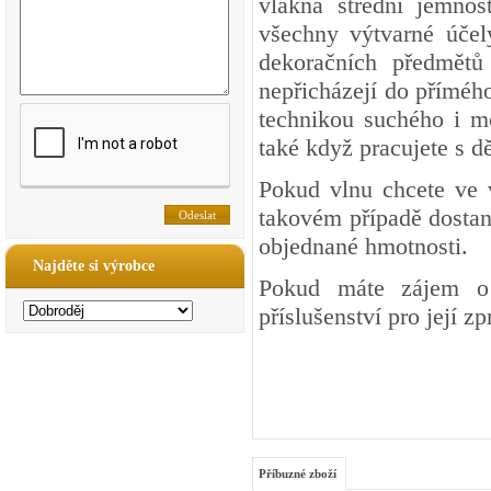
vlákna střední jemnos
všechny výtvarné účel
dekoračních předmětů 
nepřicházejí do přímého
technikou suchého i mo
také když pracujete s dě
Pokud vlnu chcete ve 
takovém případě dostan
objednané hmotnosti.
Najděte si výrobce
Pokud máte zájem o 
příslušenství pro její z
Příbuzné zboží