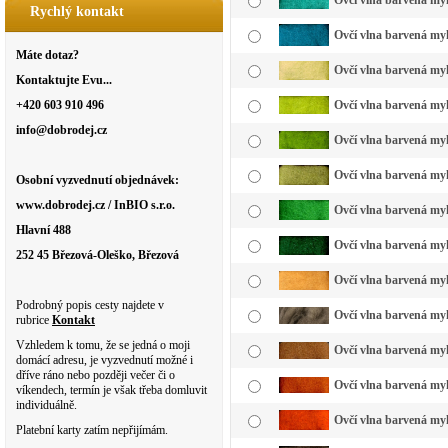
Ovčí vlna barvená myk
Rychlý kontakt
Ovčí vlna barvená my
Máte dotaz?
Ovčí vlna barvená myk
Kontaktujte Evu...
+420 603 910 496
Ovčí vlna barvená myk
info@dobrodej.cz
Ovčí vlna barvená myk
Ovčí vlna barvená myk
Osobní vyzvednutí objednávek:
www.dobrodej.cz / InBIO s.r.o.
Ovčí vlna barvená myk
Hlavní 488
Ovčí vlna barvená myk
252 45 Březová-Oleško, Březová
Ovčí vlna barvená my
Podrobný popis cesty najdete v
Ovčí vlna barvená myk
rubrice
Kontakt
Vzhledem k tomu, že se jedná o moji
Ovčí vlna barvená myk
domácí adresu, je vyzvednutí možné i
dříve ráno nebo později večer či o
Ovčí vlna barvená myk
víkendech, termín je však třeba domluvit
individuálně.
Ovčí vlna barvená myk
Platební karty zatím nepřijímám.