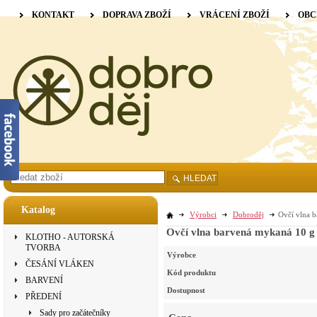
KONTAKT
DOPRAVA ZBOŽÍ
VRÁCENÍ ZBOŽÍ
OBC
HLEDAT
Katalog
Výrobci
Dobroděj
Ovčí vlna b
Ovčí vlna barvená mykaná 10 g 
KLOTHO - AUTORSKÁ
TVORBA
Výrobce
ČESÁNÍ VLÁKEN
Kód produktu
BARVENÍ
Dostupnost
PŘEDENÍ
Sady pro začátečníky