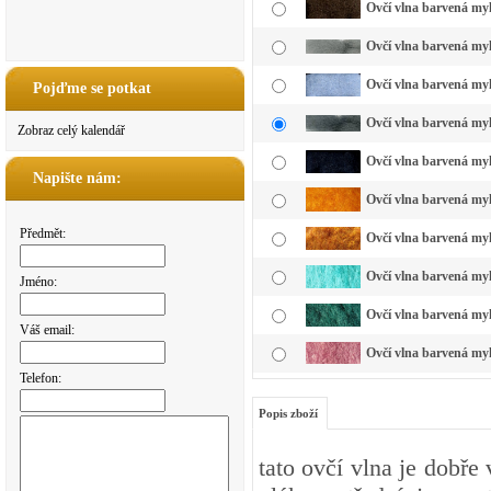
Ovčí vlna barvená my
Ovčí vlna barvená myk
Ovčí vlna barvená my
Pojďme se potkat
Ovčí vlna barvená myk
Zobraz celý kalendář
Ovčí vlna barvená myk
Napište nám:
Ovčí vlna barvená myk
Předmět:
Ovčí vlna barvená myk
Ovčí vlna barvená myk
Jméno:
Ovčí vlna barvená myk
Váš email:
Ovčí vlna barvená myk
Telefon:
Popis zboží
tato ovčí vlna je dobře