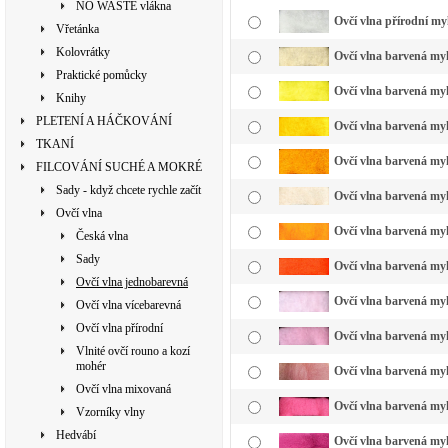
NO WASTE vlákna
Ovčí vlna přírodní my
Vřetánka
Kolovrátky
Ovčí vlna barvená my
Praktické pomůcky
Ovčí vlna barvená myk
Knihy
PLETENÍ A HÁČKOVÁNÍ
Ovčí vlna barvená myk
TKANÍ
Ovčí vlna barvená myk
FILCOVÁNÍ SUCHÉ A MOKRÉ
Sady - když chcete rychle začít
Ovčí vlna barvená myk
Ovčí vlna
Ovčí vlna barvená myk
Česká vlna
Sady
Ovčí vlna barvená myk
Ovčí vlna jednobarevná
Ovčí vlna barvená myk
Ovčí vlna vícebarevná
Ovčí vlna přírodní
Ovčí vlna barvená myk
Vlnité ovčí rouno a kozí
mohér
Ovčí vlna barvená myk
Ovčí vlna mixovaná
Ovčí vlna barvená myk
Vzorníky vlny
Hedvábí
Ovčí vlna barvená my