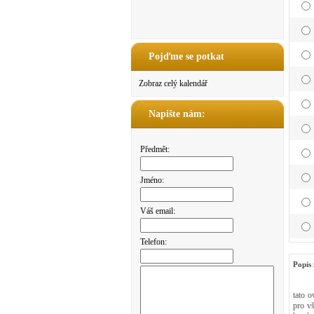
Pojďme se potkat
Zobraz celý kalendář
Napište nám:
Předmět:
Jméno:
Váš email:
Telefon:
Popis 
tato o
pro v