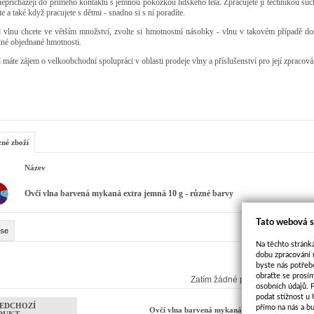
nepřicházejí do přímého kontaktu s jemnou pokožkou lidského těla. Zpracujete ji technikou such
te a také když pracujete s dětmi - snadno si s ní poradíte.
 vlnu chcete ve větším množství, zvolte si hmotnostní násobky - vlnu v takovém případě do
dné objednané hmotnosti.
máte zájem o velkoobchodní spolupráci v oblasti prodeje vlny a příslušenství pro její zpracová
zné zboží
Název
Ovčí vlna barvená mykaná extra jemná 10 g - různé barvy
Tato webová s
se
Na těchto stránká
dobu zpracování 
byste nás potřeb
obraťte se prosí
Zatím žádné příspěvky
osobních údajů. 
podat stížnost u
EDCHOZÍ
přímo na nás a b
Ovčí vlna barvená mykaná 10 g - jemná - různ