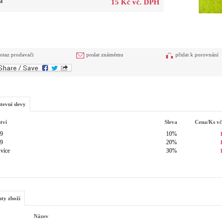
a
15 Kč vč. DPH
otaz prodavači
poslat známému
přidat k porovnání
tevní slevy
tví
Sleva
Cena/ks
v
49
10%
99
20%
 více
30%
nty zboží
Název