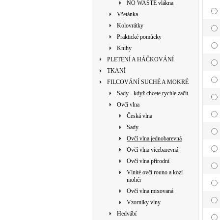
NO WASTE vlákna
Vřetánka
Kolovrátky
Praktické pomůcky
Knihy
PLETENÍ A HÁČKOVÁNÍ
TKANÍ
FILCOVÁNÍ SUCHÉ A MOKRÉ
Sady - když chcete rychle začít
Ovčí vlna
Česká vlna
Sady
Ovčí vlna jednobarevná
Ovčí vlna vícebarevná
Ovčí vlna přírodní
Vlnité ovčí rouno a kozí
mohér
Ovčí vlna mixovaná
Vzorníky vlny
Hedvábí