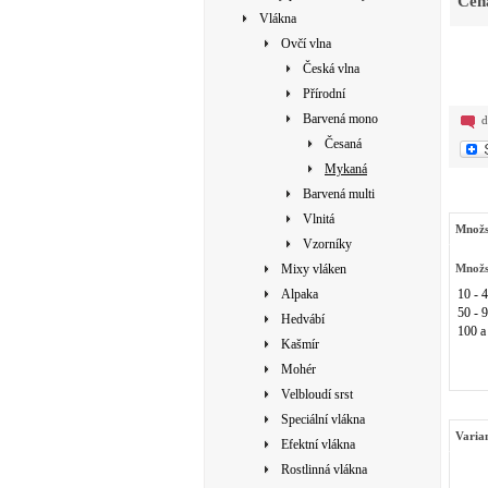
Cen
Vlákna
Ovčí vlna
Česká vlna
Přírodní
Barvená mono
d
Česaná
Mykaná
Barvená multi
Vlnitá
Množs
Vzorníky
Mixy vláken
Množs
Alpaka
10 - 
50 - 
Hedvábí
100 a
Kašmír
Mohér
Velbloudí srst
Speciální vlákna
Varia
Efektní vlákna
Rostlinná vlákna