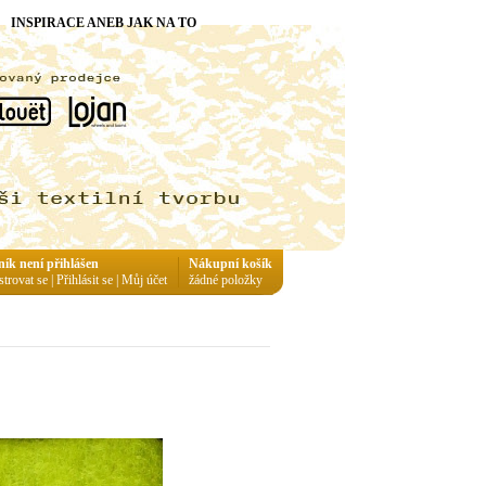
INSPIRACE ANEB JAK NA TO
ník není přihlášen
Nákupní košík
strovat se
|
Přihlásit se
|
Můj účet
žádné položky