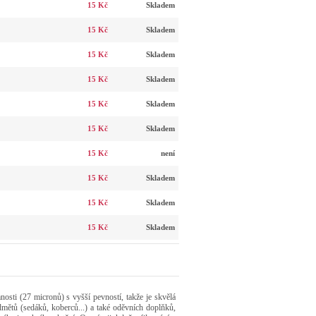
15 Kč
Skladem
15 Kč
Skladem
15 Kč
Skladem
15 Kč
Skladem
15 Kč
Skladem
15 Kč
Skladem
15 Kč
není
15 Kč
Skladem
15 Kč
Skladem
15 Kč
Skladem
nosti (27 micronů) s vyšší pevností, takže je skvělá
mětů (sedáků, koberců...) a také oděvních doplňků,