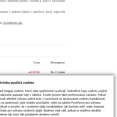
ého i mokrého plstění. Oceníte ji, když s filcováním
stanete v jednom balení v množství, který odpovídá
ní,
kontaktujte nás
.
Cena
Dostupnost
od 20 Kč
Do 2 týdnů
tránka používá cookies
ch fungují cookies, které naše společnosti využívají. Jednotlivé typy cookies a jejich
Nový příspěvek
naleznete popsané níže v tabulce. Zvolte prosím Vámi preferovanou variantu. Pokud
ovali ohledně výkonu vašich práv v souvislosti se zpracováním cookies kontaktovat,
m na společnost, jejíž stránky procházíte, nebo na našeho Pověřence pro ochranu
Pokud si myslíte, že s osobními údaji nenakládáme, jak bychom měli, máte možnost
 Úřadu pro ochranu osobních údajů. Budeme však rádi, pokud se nejdříve obrátíte
DALŠÍ
udeme tak moct Váš požadavek obratem vyřešit.
é barvy