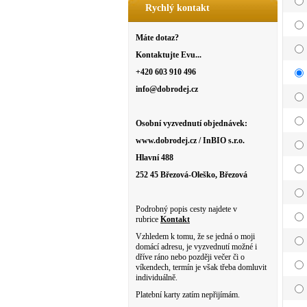
Rychlý kontakt
Máte dotaz?
Kontaktujte Evu...
+420 603 910 496
info@dobrodej.cz
Osobní vyzvednutí objednávek:
www.dobrodej.cz / InBIO s.r.o.
Hlavní 488
252 45 Březová-Oleško, Březová
Podrobný popis cesty najdete v
rubrice
Kontakt
Vzhledem k tomu, že se jedná o moji
domácí adresu, je vyzvednutí možné i
dříve ráno nebo později večer či o
víkendech, termín je však třeba domluvit
individuálně.
Platební karty zatím nepřijímám.