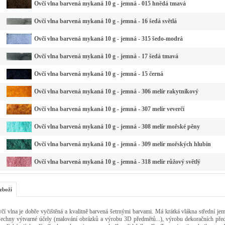
Ovčí vlna barvená mykaná 10 g - jemná - 015 hnědá tmavá
Ovčí vlna barvená mykaná 10 g - jemná - 16 šedá světlá
Ovčí vlna barvená mykaná 10 g - jemná - 315 šedo-modrá
Ovčí vlna barvená mykaná 10 g - jemná - 17 šedá tmavá
Ovčí vlna barvená mykaná 10 g - jemná - 15 černá
Ovčí vlna barvená mykaná 10 g - jemná - 306 melír rakytníkový
Ovčí vlna barvená mykaná 10 g - jemná - 307 melír veverčí
Ovčí vlna barvená mykaná 10 g - jemná - 308 melír mořské pěny
Ovčí vlna barvená mykaná 10 g - jemná - 309 melír mořských hlubin
Ovčí vlna barvená mykaná 10 g - jemná - 318 melír růžový světlý
zboží
včí vlna je dobře vyčištěná a kvalitně barvená šetrnými barvami. Má krátká vlákna střední jem
šechny výtvarné účely (malování obrázků a výrobu 3D předmětů...), výrobu dekoračních před