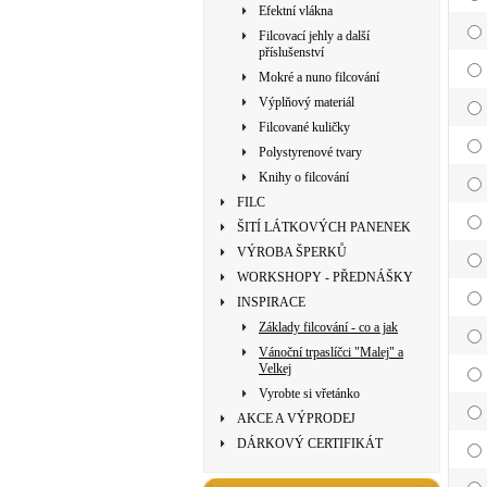
Efektní vlákna
Filcovací jehly a další
příslušenství
Mokré a nuno filcování
Výplňový materiál
Filcované kuličky
Polystyrenové tvary
Knihy o filcování
FILC
ŠITÍ LÁTKOVÝCH PANENEK
VÝROBA ŠPERKŮ
WORKSHOPY - PŘEDNÁŠKY
INSPIRACE
Základy filcování - co a jak
Vánoční trpaslíčci "Malej" a
Velkej
Vyrobte si vřetánko
AKCE A VÝPRODEJ
DÁRKOVÝ CERTIFIKÁT