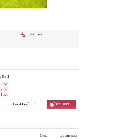
hlídací pes
č. DPH
14 Kč
12 Kč
11 Kč
Počet kusů
KOUPIT
Cena
Dostupnost