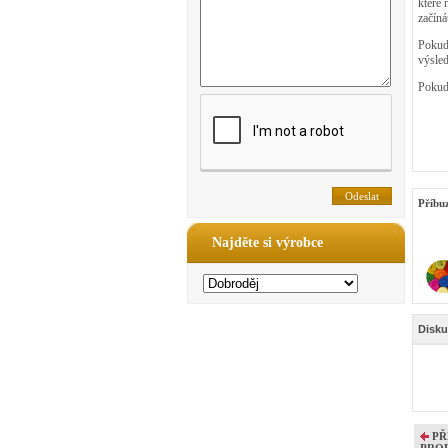
které 
začíná
Pokud
výsle
Pokud 
Příbu
Najděte si výrobce
Disku
PŘ