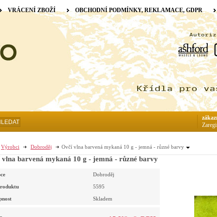
VRÁCENÍ ZBOŽÍ
OBCHODNÍ PODMÍNKY, REKLAMACE, GDPR
zákaz
HLEDAT
Zaregi
Výrobci
Dobroděj
Ovčí vlna barvená mykaná 10 g - jemná - různé barvy
 vlna barvená mykaná 10 g - jemná - různé barvy
ce
Dobroděj
roduktu
5595
pnost
Skladem