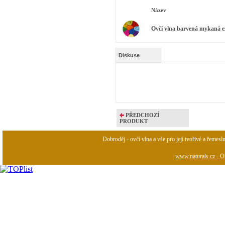
Název
Ovčí vlna barvená mykaná ex
Diskuse
PŘEDCHOZÍ
PRODUKT
Dobroděj - ovčí vlna a vše pro její tvořivé a řemesl
www.naturals.cz - Ob