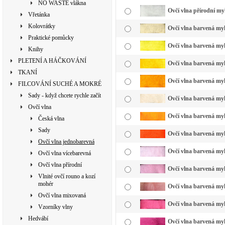
NO WASTE vlákna
Ovčí vlna přírodní my
Vřetánka
Kolovrátky
Ovčí vlna barvená my
Praktické pomůcky
Ovčí vlna barvená myk
Knihy
PLETENÍ A HÁČKOVÁNÍ
Ovčí vlna barvená myk
TKANÍ
Ovčí vlna barvená myk
FILCOVÁNÍ SUCHÉ A MOKRÉ
Sady - když chcete rychle začít
Ovčí vlna barvená myk
Ovčí vlna
Ovčí vlna barvená myk
Česká vlna
Sady
Ovčí vlna barvená myk
Ovčí vlna jednobarevná
Ovčí vlna barvená myk
Ovčí vlna vícebarevná
Ovčí vlna přírodní
Ovčí vlna barvená myk
Vlnité ovčí rouno a kozí
mohér
Ovčí vlna barvená myk
Ovčí vlna mixovaná
Ovčí vlna barvená myk
Vzorníky vlny
Hedvábí
Ovčí vlna barvená my