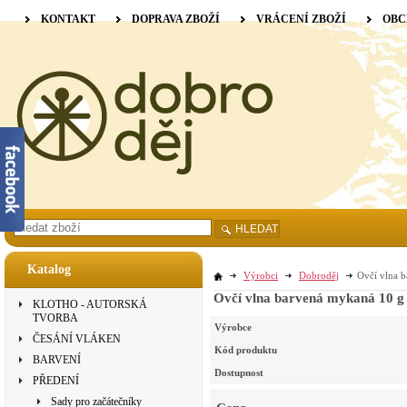
KONTAKT
DOPRAVA ZBOŽÍ
VRÁCENÍ ZBOŽÍ
OBC
HLEDAT
Katalog
Výrobci
Dobroděj
Ovčí vlna b
Ovčí vlna barvená mykaná 10 g 
KLOTHO - AUTORSKÁ
TVORBA
Výrobce
ČESÁNÍ VLÁKEN
Kód produktu
BARVENÍ
Dostupnost
PŘEDENÍ
Sady pro začátečníky