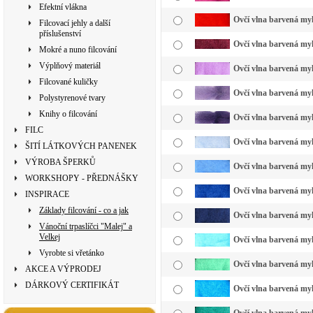
Efektní vlákna
Ovčí vlna barvená myk
Filcovací jehly a další
příslušenství
Ovčí vlna barvená myk
Mokré a nuno filcování
Výplňový materiál
Ovčí vlna barvená myk
Filcované kuličky
Ovčí vlna barvená myk
Polystyrenové tvary
Knihy o filcování
Ovčí vlna barvená myk
FILC
Ovčí vlna barvená myk
ŠITÍ LÁTKOVÝCH PANENEK
VÝROBA ŠPERKŮ
Ovčí vlna barvená myk
WORKSHOPY - PŘEDNÁŠKY
Ovčí vlna barvená myk
INSPIRACE
Základy filcování - co a jak
Ovčí vlna barvená my
Vánoční trpaslíčci "Malej" a
Velkej
Ovčí vlna barvená myk
Vyrobte si vřetánko
Ovčí vlna barvená myk
AKCE A VÝPRODEJ
DÁRKOVÝ CERTIFIKÁT
Ovčí vlna barvená myk