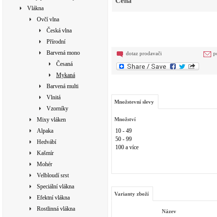
Cena
Vlákna
Ovčí vlna
Česká vlna
Přírodní
Barvená mono
dotaz prodavači
p
Česaná
Mykaná
Barvená multi
Vlnitá
Množstevní slevy
Vzorníky
Mixy vláken
Množství
Alpaka
10 - 49
50 - 99
Hedvábí
100 a více
Kašmír
Mohér
Velbloudí srst
Speciální vlákna
Varianty zboží
Efektní vlákna
Rostlinná vlákna
Název