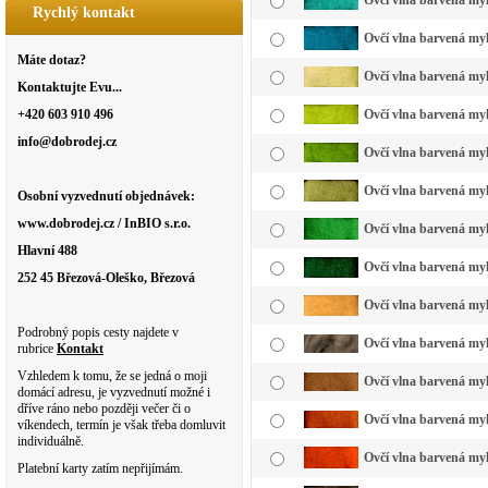
Ovčí vlna barvená myk
Rychlý kontakt
Ovčí vlna barvená my
Máte dotaz?
Ovčí vlna barvená myk
Kontaktujte Evu...
+420 603 910 496
Ovčí vlna barvená myk
info@dobrodej.cz
Ovčí vlna barvená myk
Ovčí vlna barvená myk
Osobní vyzvednutí objednávek:
www.dobrodej.cz / InBIO s.r.o.
Ovčí vlna barvená myk
Hlavní 488
Ovčí vlna barvená myk
252 45 Březová-Oleško, Březová
Ovčí vlna barvená my
Podrobný popis cesty najdete v
Ovčí vlna barvená myk
rubrice
Kontakt
Vzhledem k tomu, že se jedná o moji
Ovčí vlna barvená myk
domácí adresu, je vyzvednutí možné i
dříve ráno nebo později večer či o
Ovčí vlna barvená myk
víkendech, termín je však třeba domluvit
individuálně.
Ovčí vlna barvená myk
Platební karty zatím nepřijímám.