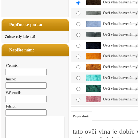
Ovčí vlna barvená my
Ovčí vlna barvená myk
Ovčí vlna barvená my
Pojďme se potkat
Ovčí vlna barvená myk
Zobraz celý kalendář
Ovčí vlna barvená myk
Napište nám:
Ovčí vlna barvená myk
Předmět:
Ovčí vlna barvená myk
Ovčí vlna barvená myk
Jméno:
Ovčí vlna barvená myk
Váš email:
Ovčí vlna barvená myk
Telefon:
Popis zboží
tato ovčí vlna je dobře