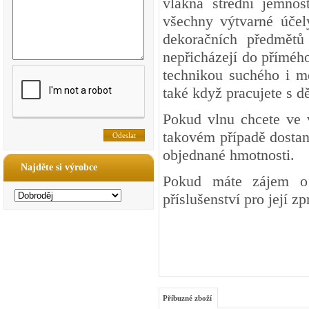
vlákna střední jemnos
všechny výtvarné účel
dekoračních předmětů 
nepřicházejí do přímého
technikou suchého i mo
také když pracujete s dě
Pokud vlnu chcete ve 
takovém případě dostan
objednané hmotnosti.
Najděte si výrobce
Pokud máte zájem o 
příslušenství pro její z
Příbuzné zboží