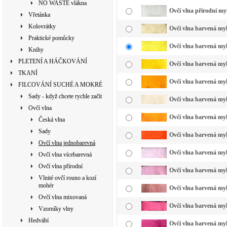
NO WASTE vlákna
Ovčí vlna přírodní my
Vřetánka
Kolovrátky
Ovčí vlna barvená my
Praktické pomůcky
Ovčí vlna barvená myk
Knihy
PLETENÍ A HÁČKOVÁNÍ
Ovčí vlna barvená myk
TKANÍ
Ovčí vlna barvená myk
FILCOVÁNÍ SUCHÉ A MOKRÉ
Sady - když chcete rychle začít
Ovčí vlna barvená myk
Ovčí vlna
Ovčí vlna barvená myk
Česká vlna
Sady
Ovčí vlna barvená myk
Ovčí vlna jednobarevná
Ovčí vlna barvená myk
Ovčí vlna vícebarevná
Ovčí vlna přírodní
Ovčí vlna barvená myk
Vlnité ovčí rouno a kozí
mohér
Ovčí vlna barvená myk
Ovčí vlna mixovaná
Ovčí vlna barvená myk
Vzorníky vlny
Hedvábí
Ovčí vlna barvená my