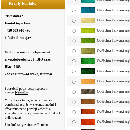
Ovčí vlna barvená myk
Rychlý kontakt
Ovčí vlna barvená my
Máte dotaz?
Ovčí vlna barvená myk
Kontaktujte Evu...
+420 603 910 496
Ovčí vlna barvená myk
info@dobrodej.cz
Ovčí vlna barvená myk
Ovčí vlna barvená myk
Osobní vyzvednutí objednávek:
www.dobrodej.cz / InBIO s.r.o.
Ovčí vlna barvená myk
Hlavní 488
Ovčí vlna barvená myk
252 45 Březová-Oleško, Březová
Ovčí vlna barvená my
Podrobný popis cesty najdete v
Ovčí vlna barvená myk
rubrice
Kontakt
Vzhledem k tomu, že se jedná o moji
Ovčí vlna barvená myk
domácí adresu, je vyzvednutí možné i
dříve ráno nebo později večer či o
Ovčí vlna barvená myk
víkendech, termín je však třeba domluvit
individuálně.
Ovčí vlna barvená myk
Platební karty zatím nepřijímám.