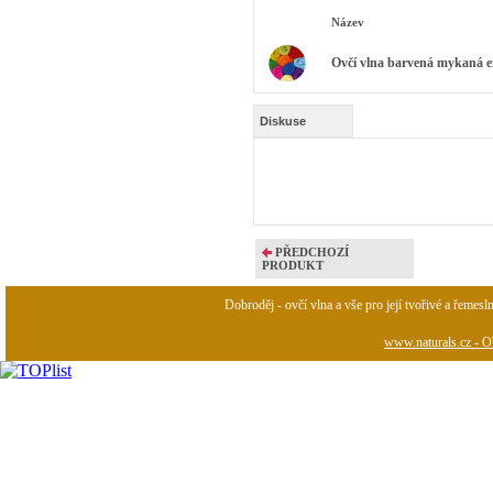
Název
Ovčí vlna barvená mykaná ex
Diskuse
PŘEDCHOZÍ
PRODUKT
Dobroděj - ovčí vlna a vše pro její tvořivé a řemesl
www.naturals.cz - Ob