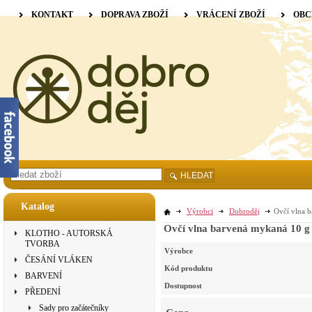
KONTAKT
DOPRAVA ZBOŽÍ
VRÁCENÍ ZBOŽÍ
OBC
HLEDAT
Katalog
Výrobci
Dobroděj
Ovčí vlna b
Ovčí vlna barvená mykaná 10 g 
KLOTHO - AUTORSKÁ
TVORBA
Výrobce
ČESÁNÍ VLÁKEN
Kód produktu
BARVENÍ
Dostupnost
PŘEDENÍ
Sady pro začátečníky