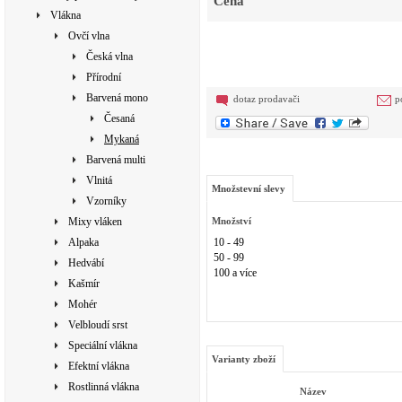
Cena
Vlákna
Ovčí vlna
Česká vlna
Přírodní
Barvená mono
dotaz prodavači
p
Česaná
Mykaná
Barvená multi
Vlnitá
Množstevní slevy
Vzorníky
Mixy vláken
Množství
Alpaka
10 - 49
50 - 99
Hedvábí
100 a více
Kašmír
Mohér
Velbloudí srst
Speciální vlákna
Varianty zboží
Efektní vlákna
Rostlinná vlákna
Název