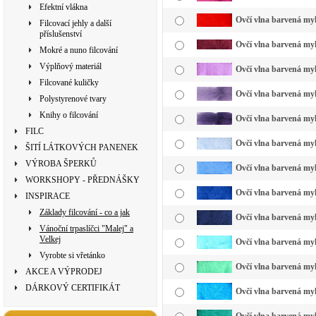
Efektní vlákna
Ovčí vlna barvená myk
Filcovací jehly a další
příslušenství
Ovčí vlna barvená myk
Mokré a nuno filcování
Výplňový materiál
Ovčí vlna barvená myk
Filcované kuličky
Ovčí vlna barvená myk
Polystyrenové tvary
Knihy o filcování
Ovčí vlna barvená myk
FILC
Ovčí vlna barvená myk
ŠITÍ LÁTKOVÝCH PANENEK
VÝROBA ŠPERKŮ
Ovčí vlna barvená myk
WORKSHOPY - PŘEDNÁŠKY
Ovčí vlna barvená myk
INSPIRACE
Základy filcování - co a jak
Ovčí vlna barvená my
Vánoční trpaslíčci "Malej" a
Velkej
Ovčí vlna barvená myk
Vyrobte si vřetánko
Ovčí vlna barvená myk
AKCE A VÝPRODEJ
DÁRKOVÝ CERTIFIKÁT
Ovčí vlna barvená myk