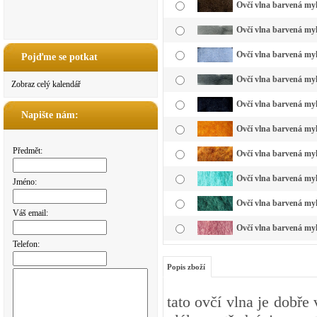
Ovčí vlna barvená my
Ovčí vlna barvená myk
Ovčí vlna barvená my
Pojďme se potkat
Ovčí vlna barvená myk
Zobraz celý kalendář
Ovčí vlna barvená myk
Napište nám:
Ovčí vlna barvená myk
Předmět:
Ovčí vlna barvená myk
Ovčí vlna barvená myk
Jméno:
Ovčí vlna barvená myk
Váš email:
Ovčí vlna barvená myk
Telefon:
Popis zboží
tato ovčí vlna je dobře