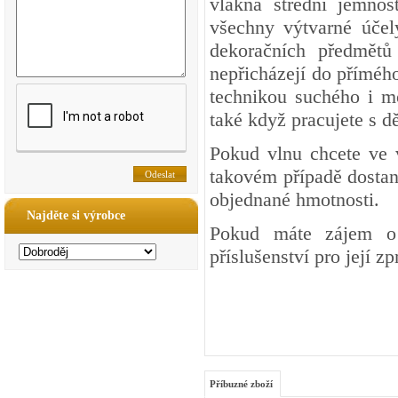
vlákna střední jemnos
všechny výtvarné účel
dekoračních předmětů 
nepřicházejí do přímého
technikou suchého i mo
také když pracujete s dě
Pokud vlnu chcete ve 
takovém případě dostan
objednané hmotnosti.
Najděte si výrobce
Pokud máte zájem o 
příslušenství pro její z
Příbuzné zboží