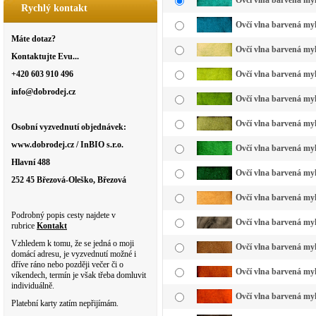
Ovčí vlna barvená myk
Rychlý kontakt
Ovčí vlna barvená my
Máte dotaz?
Ovčí vlna barvená myk
Kontaktujte Evu...
+420 603 910 496
Ovčí vlna barvená myk
info@dobrodej.cz
Ovčí vlna barvená myk
Ovčí vlna barvená myk
Osobní vyzvednutí objednávek:
www.dobrodej.cz / InBIO s.r.o.
Ovčí vlna barvená myk
Hlavní 488
Ovčí vlna barvená myk
252 45 Březová-Oleško, Březová
Ovčí vlna barvená my
Podrobný popis cesty najdete v
Ovčí vlna barvená myk
rubrice
Kontakt
Vzhledem k tomu, že se jedná o moji
Ovčí vlna barvená myk
domácí adresu, je vyzvednutí možné i
dříve ráno nebo později večer či o
Ovčí vlna barvená myk
víkendech, termín je však třeba domluvit
individuálně.
Ovčí vlna barvená myk
Platební karty zatím nepřijímám.