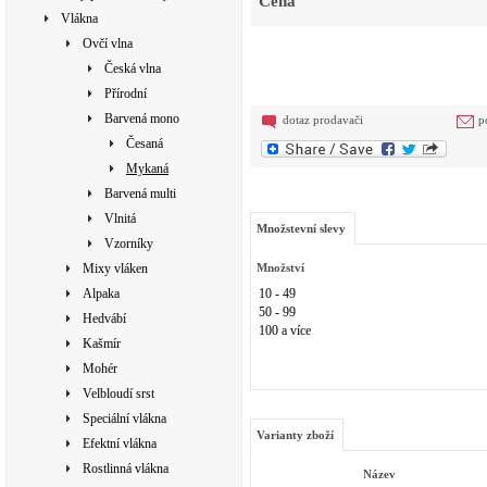
Cena
Vlákna
Ovčí vlna
Česká vlna
Přírodní
Barvená mono
dotaz prodavači
p
Česaná
Mykaná
Barvená multi
Vlnitá
Množstevní slevy
Vzorníky
Mixy vláken
Množství
Alpaka
10 - 49
50 - 99
Hedvábí
100 a více
Kašmír
Mohér
Velbloudí srst
Speciální vlákna
Varianty zboží
Efektní vlákna
Rostlinná vlákna
Název