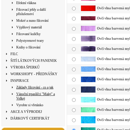
Efektní vlákna
Ovčí vlna barvená myk
Filcovací jehly a další
příslušenství
Ovčí vlna barvená myk
Mokré a nuno filcování
Výplňový materiál
Ovčí vlna barvená myk
Filcované kuličky
Ovčí vlna barvená myk
Polystyrenové tvary
Knihy o filcování
Ovčí vlna barvená myk
FILC
Ovčí vlna barvená myk
ŠITÍ LÁTKOVÝCH PANENEK
VÝROBA ŠPERKŮ
Ovčí vlna barvená myk
WORKSHOPY - PŘEDNÁŠKY
Ovčí vlna barvená myk
INSPIRACE
Základy filcování - co a jak
Ovčí vlna barvená my
Vánoční trpaslíčci "Malej" a
Velkej
Ovčí vlna barvená myk
Vyrobte si vřetánko
Ovčí vlna barvená myk
AKCE A VÝPRODEJ
DÁRKOVÝ CERTIFIKÁT
Ovčí vlna barvená myk