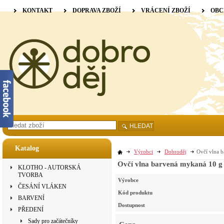
KONTAKT
DOPRAVA ZBOŽÍ
VRÁCENÍ ZBOŽÍ
OBC
HLEDAT
Katalog
Výrobci
Dobroděj
Ovčí vlna b
Ovčí vlna barvená mykaná 10 g 
KLOTHO - AUTORSKÁ
TVORBA
Výrobce
ČESÁNÍ VLÁKEN
Kód produktu
BARVENÍ
Dostupnost
PŘEDENÍ
Sady pro začátečníky