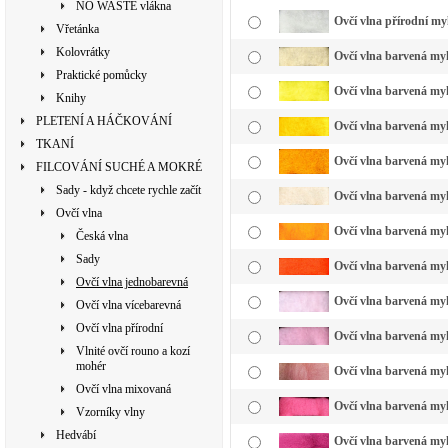
NO WASTE vlákna
Ovčí vlna přírodní my
Vřetánka
Kolovrátky
Ovčí vlna barvená my
Praktické pomůcky
Ovčí vlna barvená myk
Knihy
PLETENÍ A HÁČKOVÁNÍ
Ovčí vlna barvená myk
TKANÍ
Ovčí vlna barvená myk
FILCOVÁNÍ SUCHÉ A MOKRÉ
Sady - když chcete rychle začít
Ovčí vlna barvená myk
Ovčí vlna
Ovčí vlna barvená myk
Česká vlna
Sady
Ovčí vlna barvená myk
Ovčí vlna jednobarevná
Ovčí vlna barvená myk
Ovčí vlna vícebarevná
Ovčí vlna přírodní
Ovčí vlna barvená myk
Vlnité ovčí rouno a kozí
mohér
Ovčí vlna barvená myk
Ovčí vlna mixovaná
Ovčí vlna barvená myk
Vzorníky vlny
Hedvábí
Ovčí vlna barvená my