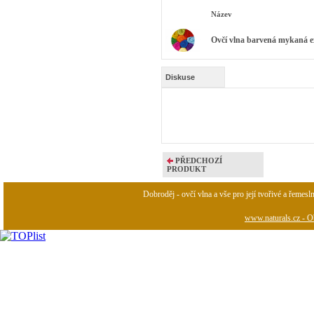
Název
Ovčí vlna barvená mykaná ex
Diskuse
PŘEDCHOZÍ
PRODUKT
Dobroděj - ovčí vlna a vše pro její tvořivé a řemesl
www.naturals.cz - Ob