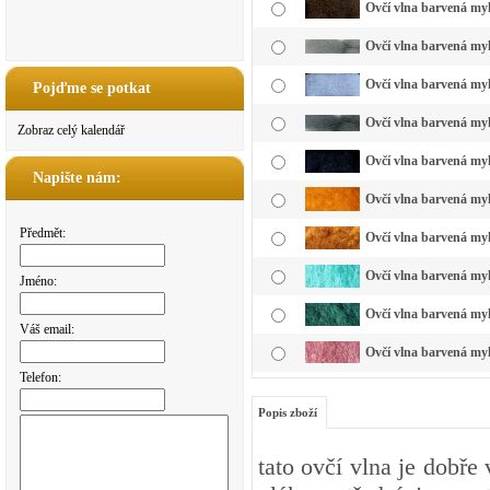
Ovčí vlna barvená my
Ovčí vlna barvená myk
Ovčí vlna barvená my
Pojďme se potkat
Ovčí vlna barvená myk
Zobraz celý kalendář
Ovčí vlna barvená myk
Napište nám:
Ovčí vlna barvená myk
Předmět:
Ovčí vlna barvená myk
Ovčí vlna barvená myk
Jméno:
Ovčí vlna barvená myk
Váš email:
Ovčí vlna barvená myk
Telefon:
Popis zboží
tato ovčí vlna je dobře