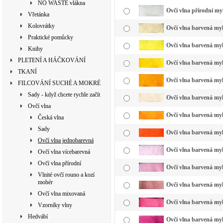
NO WASTE vlákna
Ovčí vlna přírodní my
Vřetánka
Kolovrátky
Ovčí vlna barvená my
Praktické pomůcky
Ovčí vlna barvená myk
Knihy
PLETENÍ A HÁČKOVÁNÍ
Ovčí vlna barvená myk
TKANÍ
Ovčí vlna barvená myk
FILCOVÁNÍ SUCHÉ A MOKRÉ
Sady - když chcete rychle začít
Ovčí vlna barvená myk
Ovčí vlna
Ovčí vlna barvená myk
Česká vlna
Sady
Ovčí vlna barvená myk
Ovčí vlna jednobarevná
Ovčí vlna barvená myk
Ovčí vlna vícebarevná
Ovčí vlna přírodní
Ovčí vlna barvená myk
Vlnité ovčí rouno a kozí
mohér
Ovčí vlna barvená myk
Ovčí vlna mixovaná
Ovčí vlna barvená myk
Vzorníky vlny
Hedvábí
Ovčí vlna barvená my