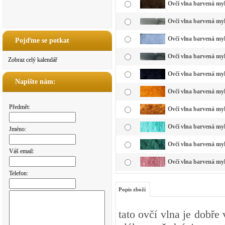
Ovčí vlna barvená my
Ovčí vlna barvená myk
Ovčí vlna barvená my
Pojďme se potkat
Ovčí vlna barvená myk
Zobraz celý kalendář
Ovčí vlna barvená myk
Napište nám:
Ovčí vlna barvená myk
Předmět:
Ovčí vlna barvená myk
Ovčí vlna barvená myk
Jméno:
Ovčí vlna barvená myk
Váš email:
Ovčí vlna barvená myk
Telefon:
Popis zboží
tato ovčí vlna je dobře