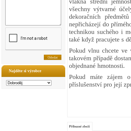
vlákna střední jemnos
všechny výtvarné účel
dekoračních předmětů 
nepřicházejí do přímého
technikou suchého i mo
také když pracujete s dě
Pokud vlnu chcete ve 
takovém případě dostan
objednané hmotnosti.
Najděte si výrobce
Pokud máte zájem o 
příslušenství pro její z
Příbuzné zboží