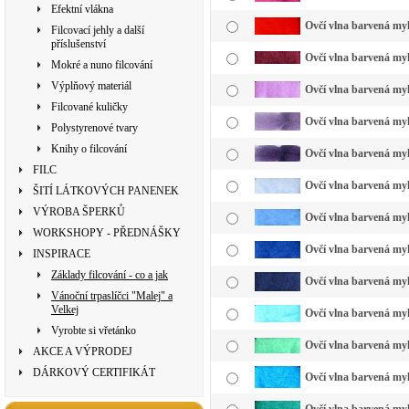
Efektní vlákna
Ovčí vlna barvená myk
Filcovací jehly a další
příslušenství
Ovčí vlna barvená myk
Mokré a nuno filcování
Výplňový materiál
Ovčí vlna barvená myk
Filcované kuličky
Ovčí vlna barvená myk
Polystyrenové tvary
Knihy o filcování
Ovčí vlna barvená myk
FILC
Ovčí vlna barvená myk
ŠITÍ LÁTKOVÝCH PANENEK
VÝROBA ŠPERKŮ
Ovčí vlna barvená myk
WORKSHOPY - PŘEDNÁŠKY
Ovčí vlna barvená myk
INSPIRACE
Základy filcování - co a jak
Ovčí vlna barvená my
Vánoční trpaslíčci "Malej" a
Velkej
Ovčí vlna barvená myk
Vyrobte si vřetánko
Ovčí vlna barvená myk
AKCE A VÝPRODEJ
DÁRKOVÝ CERTIFIKÁT
Ovčí vlna barvená myk