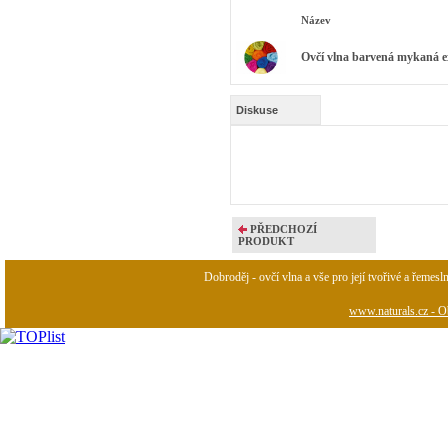
Název
Ovčí vlna barvená mykaná ex
Diskuse
PŘEDCHOZÍ
PRODUKT
Dobroděj - ovčí vlna a vše pro její tvořivé a řemesl
www.naturals.cz - Ob