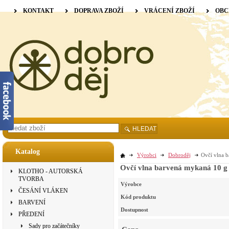
KONTAKT
DOPRAVA ZBOŽÍ
VRÁCENÍ ZBOŽÍ
OBC
HLEDAT
Katalog
Výrobci
Dobroděj
Ovčí vlna b
Ovčí vlna barvená mykaná 10 g 
KLOTHO - AUTORSKÁ
TVORBA
Výrobce
ČESÁNÍ VLÁKEN
Kód produktu
BARVENÍ
Dostupnost
PŘEDENÍ
Sady pro začátečníky