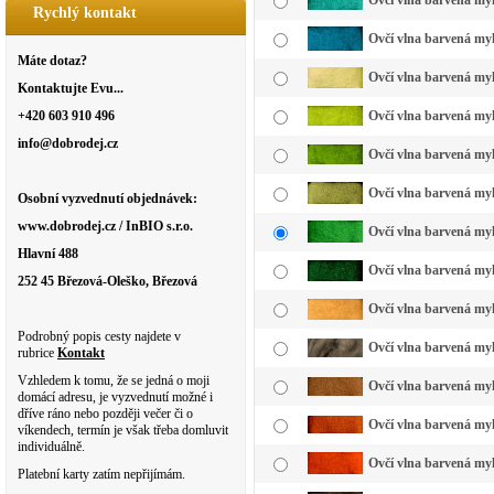
Ovčí vlna barvená myk
Rychlý kontakt
Ovčí vlna barvená my
Máte dotaz?
Ovčí vlna barvená myk
Kontaktujte Evu...
+420 603 910 496
Ovčí vlna barvená myk
info@dobrodej.cz
Ovčí vlna barvená myk
Ovčí vlna barvená myk
Osobní vyzvednutí objednávek:
www.dobrodej.cz / InBIO s.r.o.
Ovčí vlna barvená myk
Hlavní 488
Ovčí vlna barvená myk
252 45 Březová-Oleško, Březová
Ovčí vlna barvená my
Podrobný popis cesty najdete v
Ovčí vlna barvená myk
rubrice
Kontakt
Vzhledem k tomu, že se jedná o moji
Ovčí vlna barvená myk
domácí adresu, je vyzvednutí možné i
dříve ráno nebo později večer či o
Ovčí vlna barvená myk
víkendech, termín je však třeba domluvit
individuálně.
Ovčí vlna barvená myk
Platební karty zatím nepřijímám.