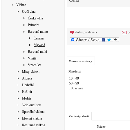
Cena
Vlákna
Ovčí vlna
Česká vlna
Přírodní
Barvená mono
dotaz prodavači
p
Česaná
Mykaná
Barvená multi
Vlnitá
Množstevní slevy
Vzorníky
Mixy vláken
Množství
Alpaka
10 - 49
50 - 99
Hedvábí
100 a více
Kašmír
Mohér
Velbloudí srst
Speciální vlákna
Varianty zboží
Efektní vlákna
Rostlinná vlákna
Název