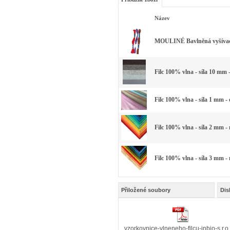
Název
MOULINÉ Bavlněná vyšívací 
Filc 100% vlna - síla 10 mm 
Filc 100% vlna - síla 1 mm -
Filc 100% vlna - síla 2 mm -
Filc 100% vlna - síla 3 mm -
Přiložené soubory
Dis
vzorkovnice-vlneneho-filcu-inbio-s.r.o.