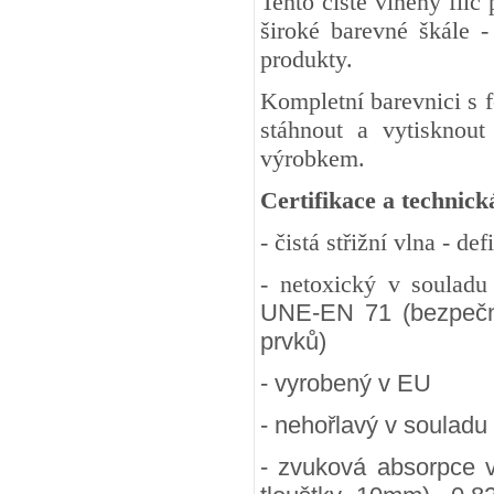
Tento čistě vlněný fil
široké barevné škále -
produkty.
Kompletní barevnici s 
stáhnout a vytisknout
výrobkem.
Certifikace a technick
- čistá střižní vlna - d
- netoxický v soulad
UNE-EN 71 (bezpečnos
prvků)
- vyrobený v EU
- nehořlavý v souladu
- zvuková absorpce 