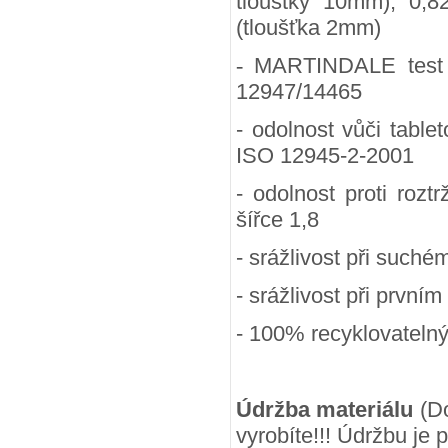
tlouštky 10mm), 0,8
(tloušťka 2mm)
-
MARTINDALE test (
12947/14465
- odolnost vůči table
ISO 12945-2-2001
- odolnost proti rozt
šířce 1,8
- srážlivost při suchém
- srážlivost při prvním
- 100
% recyklovateln
Údržba materiálu
(Do
vyrobíte!!! Údržbu je