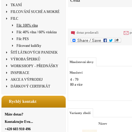
Cena
TKANÍ
FILCOVÁNÍ SUCHÉ A MOKRÉ
FILC
Filc 100% vlna
Filc 40% vlna / 60% viskóza
dotaz prodavači
p
Filc PES
Filcované kuličky
ŠITÍ LÁTKOVÝCH PANENEK
VÝROBA ŠPERKŮ
Množstevní slevy
WORKSHOPY - PŘEDNÁŠKY
INSPIRACE
Množství
AKCE A VÝPRODEJ
4 - 79
80 a více
DÁRKOVÝ CERTIFIKÁT
Rychlý kontakt
Varianty zboží
Máte dotaz?
Kontaktujte Evu...
Název
+420 603 910 496