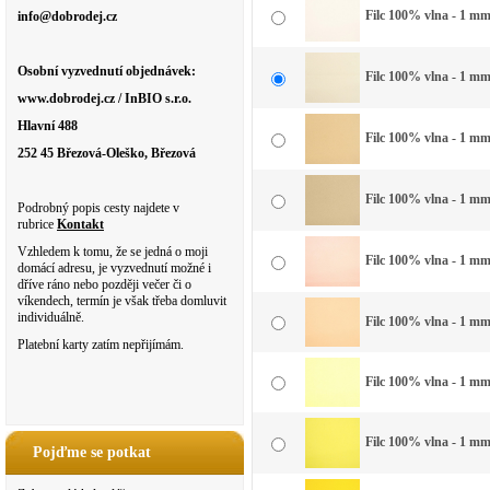
Filc 100% vlna - 1 mm 
info@dobrodej.cz
Osobní vyzvednutí objednávek:
Filc 100% vlna - 1 mm 
www.dobrodej.cz / InBIO s.r.o.
Hlavní 488
Filc 100% vlna - 1 mm
252 45 Březová-Oleško, Březová
Filc 100% vlna - 1 mm 
Podrobný popis cesty najdete v
rubrice
Kontakt
Vzhledem k tomu, že se jedná o moji
Filc 100% vlna - 1 mm
domácí adresu, je vyzvednutí možné i
dříve ráno nebo později večer či o
víkendech, termín je však třeba domluvit
individuálně.
Filc 100% vlna - 1 mm
Platební karty zatím nepřijímám.
Filc 100% vlna - 1 mm
Filc 100% vlna - 1 mm
Pojďme se potkat