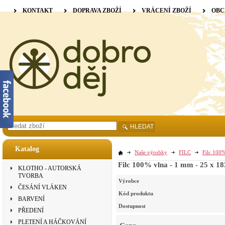
KONTAKT
DOPRAVA ZBOŽÍ
VRÁCENÍ ZBOŽÍ
OBC
HLEDAT
Katalog
Naše výrobky
FILC
Filc 100%
Filc 100% vlna - 1 mm - 25 x 183
KLOTHO - AUTORSKÁ
TVORBA
Výrobce
ČESÁNÍ VLÁKEN
Kód produktu
BARVENÍ
Dostupnost
PŘEDENÍ
PLETENÍ A HÁČKOVÁNÍ