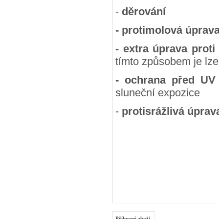
-
děrování
- protimolová úprav
- extra úprava proti
tímto způsobem je lze
- ochrana před UV
sluneční expozice
-
protisrážlivá úprav
Příbuzné zboží