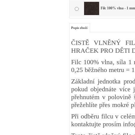
Filc 100% vlna - 1 mm
Popis zboží
ČISTĚ VLNĚNÝ FIL
HRAČEK PRO DĚTI DO 3 
Filc 100% vlna, síla 1
0,25 běžného metru
Základní jednotka pro
pokud objednáte více j
přehnutém v polovině š
přežehlíte přes mokré 
Při odběru filcu v cel
kontaktujte prosím inf