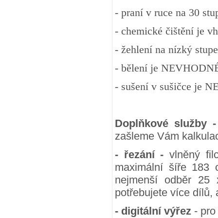
- praní v ruce na 30 st
- chemické čištění je v
- žehlení na nízký stup
- bělení je NEVHODN
- sušení v sušičce j
Doplňkové služby 
zašleme Vám kalkulac
- řezání -
vlněný fil
maximální šíře 183 
nejmenší odběr 25
potřebujete více dílů,
- digitální výřez
- pro