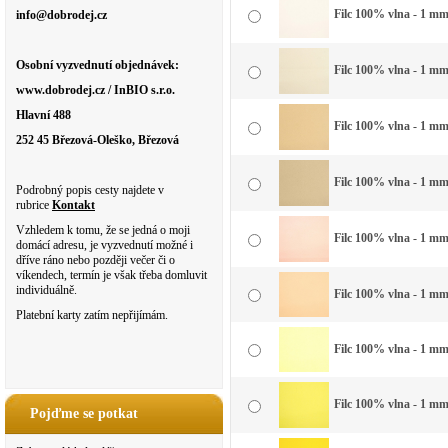
Filc 100% vlna - 1 mm 
info@dobrodej.cz
Osobní vyzvednutí objednávek:
Filc 100% vlna - 1 mm 
www.dobrodej.cz / InBIO s.r.o.
Hlavní 488
Filc 100% vlna - 1 mm
252 45 Březová-Oleško, Březová
Filc 100% vlna - 1 mm 
Podrobný popis cesty najdete v
rubrice
Kontakt
Vzhledem k tomu, že se jedná o moji
Filc 100% vlna - 1 mm
domácí adresu, je vyzvednutí možné i
dříve ráno nebo později večer či o
víkendech, termín je však třeba domluvit
individuálně.
Filc 100% vlna - 1 mm
Platební karty zatím nepřijímám.
Filc 100% vlna - 1 mm
Filc 100% vlna - 1 mm
Pojďme se potkat