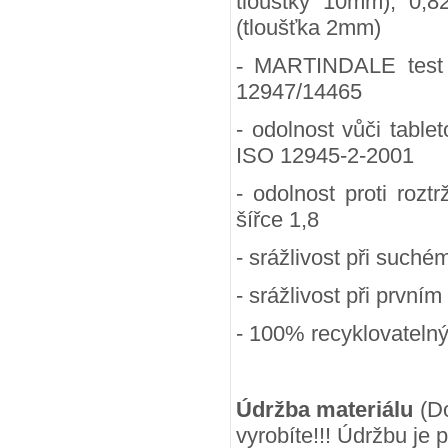
tlouštky 10mm), 0,8
(tloušťka 2mm)
-
MARTINDALE test (
12947/14465
- odolnost vůči table
ISO 12945-2-2001
- odolnost proti rozt
šířce 1,8
- srážlivost při suchém
- srážlivost při prvním
- 100
% recyklovateln
Údržba materiálu
(Do
vyrobíte!!! Údržbu je