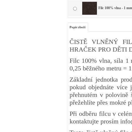
Filc 100% vlna - 1 mm
Popis zboží
ČISTĚ VLNĚNÝ FIL
HRAČEK PRO DĚTI DO 3 
Filc 100% vlna, síla 1
0,25 běžného metru
Základní jednotka pro
pokud objednáte více j
přehnutém v polovině š
přežehlíte přes mokré 
Při odběru filcu v cel
kontaktujte prosím inf