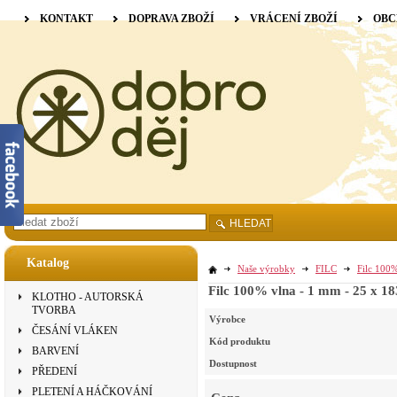
KONTAKT
DOPRAVA ZBOŽÍ
VRÁCENÍ ZBOŽÍ
OBC
HLEDAT
Katalog
Naše výrobky
FILC
Filc 100%
Filc 100% vlna - 1 mm - 25 x 18
KLOTHO - AUTORSKÁ
TVORBA
Výrobce
ČESÁNÍ VLÁKEN
Kód produktu
BARVENÍ
Dostupnost
PŘEDENÍ
PLETENÍ A HÁČKOVÁNÍ