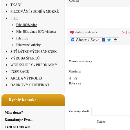
Cena
TKANÍ
FILCOVÁNÍ SUCHÉ A MOKRÉ
FILC
Filc 100% vlna
Filc 40% vlna / 60% viskóza
dotaz prodavači
p
Filc PES
Filcované kuličky
ŠITÍ LÁTKOVÝCH PANENEK
VÝROBA ŠPERKŮ
Množstevní slevy
WORKSHOPY - PŘEDNÁŠKY
INSPIRACE
Množství
AKCE A VÝPRODEJ
4 - 79
80 a více
DÁRKOVÝ CERTIFIKÁT
Rychlý kontakt
Varianty zboží
Máte dotaz?
Kontaktujte Evu...
Název
+420 603 910 496