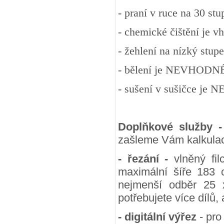
- praní v ruce na 30 st
- chemické čištění je v
- žehlení na nízký stup
- bělení je NEVHODN
- sušení v sušičce j
Doplňkové služby 
zašleme Vám kalkulac
- řezání -
vlněný fil
maximální šíře 183 
nejmenší odběr 25
potřebujete více dílů,
- digitální výřez
- pro