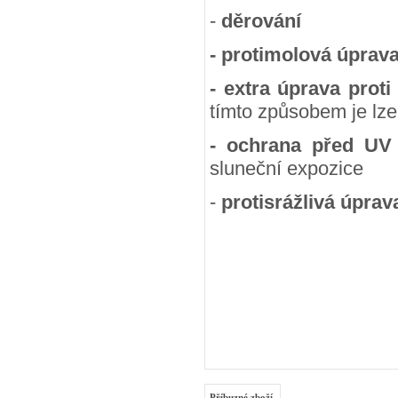
-
děrování
- protimolová úprav
- extra úprava proti
tímto způsobem je lze
- ochrana před UV
sluneční expozice
-
protisrážlivá úprav
Příbuzné zboží