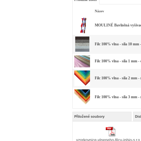
Název
MOULINÉ Bavlněná vyšívací 
Filc 100% vlna - síla 10 mm 
Filc 100% vlna - síla 1 mm -
Filc 100% vlna - síla 2 mm -
Filc 100% vlna - síla 3 mm -
Přiložené soubory
Dis
vzorkovnice-vlneneho-filcu-inbio-s.r.o.