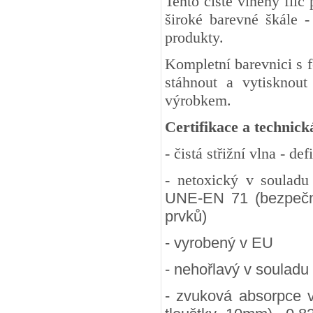
Tento čistě vlněný fil
široké barevné škále -
produkty.
Kompletní barevnici s 
stáhnout a vytisknout
výrobkem.
Certifikace a technick
- čistá střižní vlna - d
- netoxický v soulad
UNE-EN 71 (bezpečnos
prvků)
- vyrobený v EU
- nehořlavý v souladu
- zvuková absorpce 