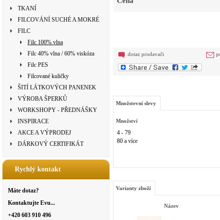
Cena
TKANÍ
FILCOVÁNÍ SUCHÉ A MOKRÉ
FILC
Filc 100% vlna
Filc 40% vlna / 60% viskóza
dotaz prodavači
p
Filc PES
Filcované kuličky
ŠITÍ LÁTKOVÝCH PANENEK
VÝROBA ŠPERKŮ
Množstevní slevy
WORKSHOPY - PŘEDNÁŠKY
INSPIRACE
Množství
AKCE A VÝPRODEJ
4 - 79
80 a více
DÁRKOVÝ CERTIFIKÁT
Rychlý kontakt
Varianty zboží
Máte dotaz?
Kontaktujte Evu...
Název
+420 603 910 496