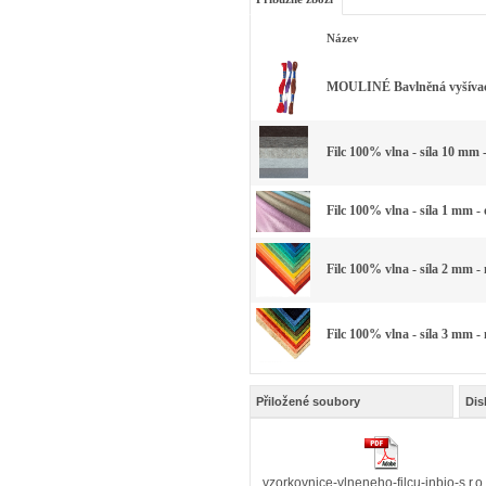
Název
MOULINÉ Bavlněná vyšívací 
Filc 100% vlna - síla 10 mm 
Filc 100% vlna - síla 1 mm -
Filc 100% vlna - síla 2 mm -
Filc 100% vlna - síla 3 mm -
Přiložené soubory
Dis
vzorkovnice-vlneneho-filcu-inbio-s.r.o.