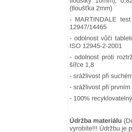
tlouštky 10mm), 0,8
(tloušťka 2mm)
-
MARTINDALE test (
12947/14465
- odolnost vůči table
ISO 12945-2-2001
- odolnost proti rozt
šířce 1,8
- srážlivost při suchém
- srážlivost při prvním
- 100
% recyklovateln
Údržba materiálu
(Do
vyrobíte!!! Údržbu je