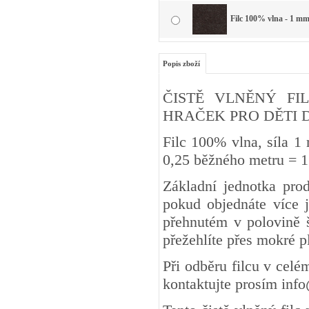
Filc 100% vlna - 1 mm
Popis zboží
ČISTĚ VLNĚNÝ FIL
HRAČEK PRO DĚTI DO 3 
Filc 100% vlna, síla 1
0,25 běžného metru
Základní jednotka pro
pokud objednáte více j
přehnutém v polovině š
přežehlíte přes mokré 
Při odběru filcu v cel
kontaktujte prosím inf