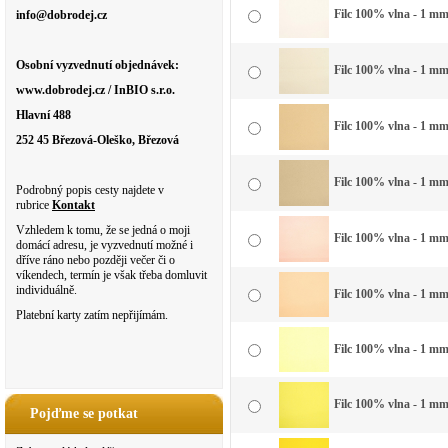
Filc 100% vlna - 1 mm 
info@dobrodej.cz
Osobní vyzvednutí objednávek:
Filc 100% vlna - 1 mm 
www.dobrodej.cz / InBIO s.r.o.
Hlavní 488
Filc 100% vlna - 1 mm
252 45 Březová-Oleško, Březová
Filc 100% vlna - 1 mm 
Podrobný popis cesty najdete v
rubrice
Kontakt
Vzhledem k tomu, že se jedná o moji
Filc 100% vlna - 1 mm
domácí adresu, je vyzvednutí možné i
dříve ráno nebo později večer či o
víkendech, termín je však třeba domluvit
individuálně.
Filc 100% vlna - 1 mm
Platební karty zatím nepřijímám.
Filc 100% vlna - 1 mm
Filc 100% vlna - 1 mm
Pojďme se potkat