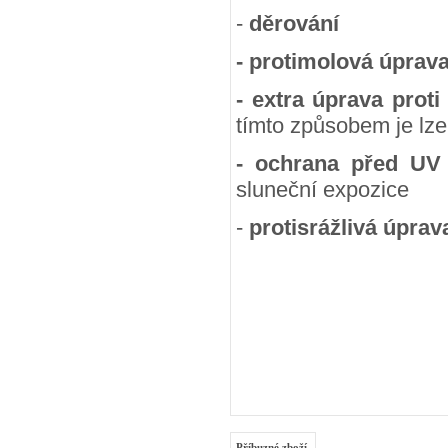
-
děrování
- protimolová úprav
- extra úprava proti
tímto způsobem je lze
- ochrana před UV
sluneční expozice
-
protisrážlivá úprav
Příbuzné zboží