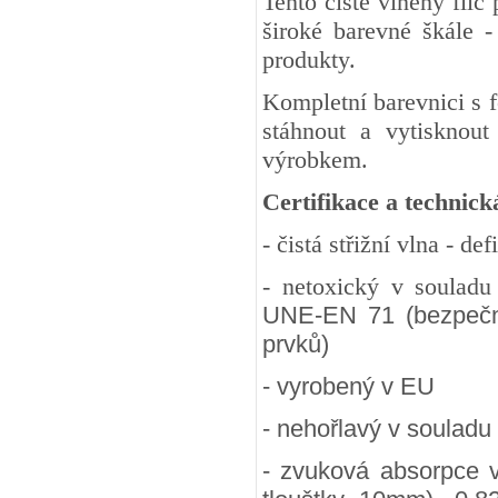
Tento čistě vlněný fil
široké barevné škále -
produkty.
Kompletní barevnici s 
stáhnout a vytisknout
výrobkem.
Certifikace a technick
- čistá střižní vlna - d
- netoxický v soulad
UNE-EN 71 (bezpečnos
prvků)
- vyrobený v EU
- nehořlavý v souladu
- zvuková absorpce 