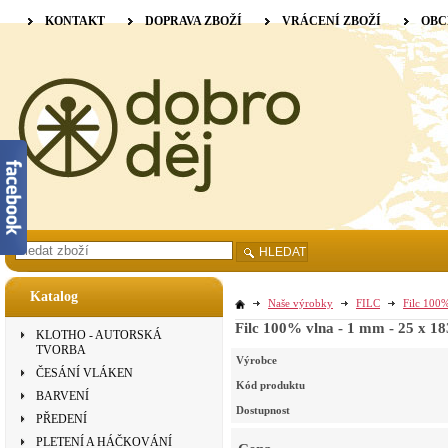
KONTAKT
DOPRAVA ZBOŽÍ
VRÁCENÍ ZBOŽÍ
OBC
HLEDAT
Katalog
Naše výrobky
FILC
Filc 100%
Filc 100% vlna - 1 mm - 25 x 1
KLOTHO - AUTORSKÁ
TVORBA
Výrobce
ČESÁNÍ VLÁKEN
Kód produktu
BARVENÍ
Dostupnost
PŘEDENÍ
PLETENÍ A HÁČKOVÁNÍ