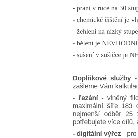
- praní v ruce na 30 st
- chemické čištění je v
- žehlení na nízký stup
- bělení je NEVHODN
- sušení v sušičce j
Doplňkové služby 
zašleme Vám kalkulac
- řezání -
vlněný fil
maximální šíře 183 
nejmenší odběr 25
potřebujete více dílů,
- digitální výřez
- pro