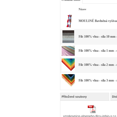
Název
MOULINÉ Bavlněná vyšívací 
Filc 100% vlna - síla 10 mm 
Filc 100% vlna - síla 1 mm -
Filc 100% vlna - síla 2 mm -
Filc 100% vlna - síla 3 mm -
Přiložené soubory
Dis
vzorkovnice-vlneneho-filcu-inbio-s.r.o.