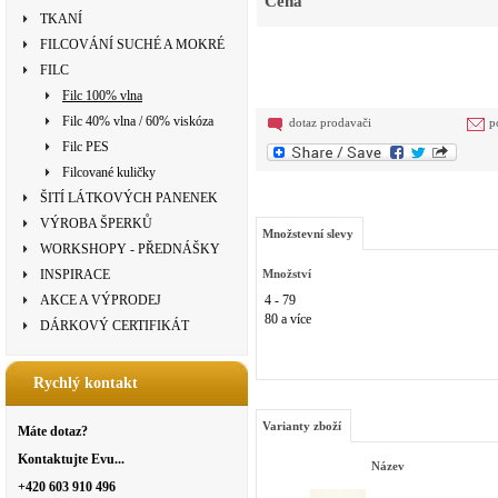
Cena
TKANÍ
FILCOVÁNÍ SUCHÉ A MOKRÉ
FILC
Filc 100% vlna
Filc 40% vlna / 60% viskóza
dotaz prodavači
p
Filc PES
Filcované kuličky
ŠITÍ LÁTKOVÝCH PANENEK
VÝROBA ŠPERKŮ
Množstevní slevy
WORKSHOPY - PŘEDNÁŠKY
INSPIRACE
Množství
AKCE A VÝPRODEJ
4 - 79
80 a více
DÁRKOVÝ CERTIFIKÁT
Rychlý kontakt
Varianty zboží
Máte dotaz?
Kontaktujte Evu...
Název
+420 603 910 496