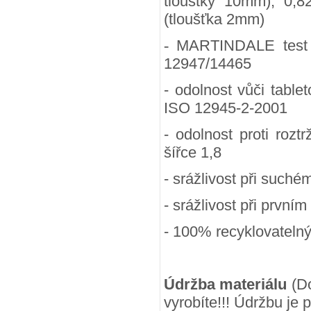
tlouštky 10mm), 0,8
(tloušťka 2mm)
-
MARTINDALE test (
12947/14465
- odolnost vůči table
ISO 12945-2-2001
- odolnost proti rozt
šířce 1,8
- srážlivost při suchém
- srážlivost při prvním
- 100
% recyklovateln
Údržba materiálu
(Do
vyrobíte!!! Údržbu je