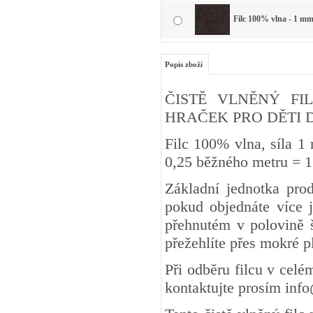
Filc 100% vlna - 1 mm
Popis zboží
ČISTĚ VLNĚNÝ FIL
HRAČEK PRO DĚTI DO 3 
Filc 100% vlna, síla 1
0,25 běžného metru
Základní jednotka pro
pokud objednáte více j
přehnutém v polovině š
přežehlíte přes mokré 
Při odběru filcu v cel
kontaktujte prosím inf