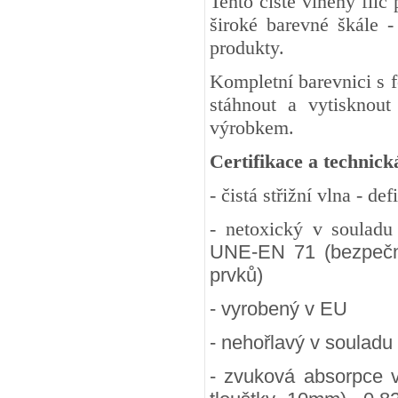
Tento čistě vlněný fil
široké barevné škále -
produkty.
Kompletní barevnici s 
stáhnout a vytisknout
výrobkem.
Certifikace a technick
- čistá střižní vlna - d
- netoxický v soulad
UNE-EN 71 (bezpečnos
prvků)
- vyrobený v EU
- nehořlavý v souladu
- zvuková absorpce 