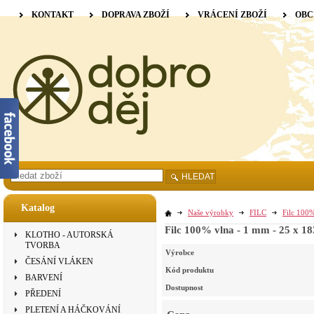
KONTAKT
DOPRAVA ZBOŽÍ
VRÁCENÍ ZBOŽÍ
OBC
HLEDAT
Katalog
Naše výrobky
FILC
Filc 100%
Filc 100% vlna - 1 mm - 25 x 18
KLOTHO - AUTORSKÁ
TVORBA
Výrobce
ČESÁNÍ VLÁKEN
Kód produktu
BARVENÍ
Dostupnost
PŘEDENÍ
PLETENÍ A HÁČKOVÁNÍ