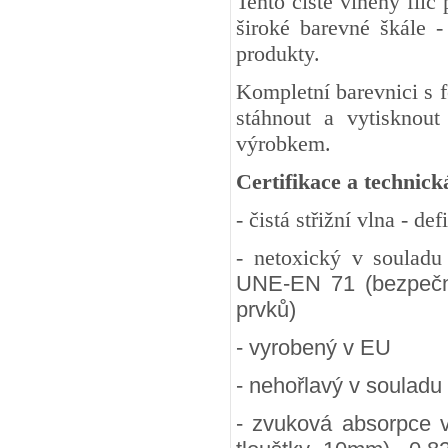
Tento čistě vlněný fil
široké barevné škále -
produkty.
Kompletní barevnici s 
stáhnout a vytisknout
výrobkem.
Certifikace a technick
- čistá střižní vlna - d
- netoxický v soulad
UNE-EN 71 (bezpečnos
prvků)
- vyrobený v EU
- nehořlavý v souladu
- zvuková absorpce 