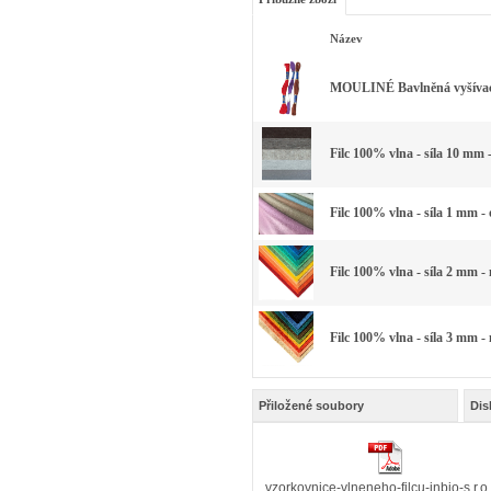
Název
MOULINÉ Bavlněná vyšívací 
Filc 100% vlna - síla 10 mm 
Filc 100% vlna - síla 1 mm -
Filc 100% vlna - síla 2 mm -
Filc 100% vlna - síla 3 mm -
Přiložené soubory
Dis
vzorkovnice-vlneneho-filcu-inbio-s.r.o.