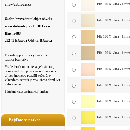
Filc 100% vlna - 1 mm 
info@dobrodej.cz
Osobní vyzvednutí objednávek:
Filc 100% vlna - 1 mm 
www.dobrodej.cz / InBIO s.r.o.
Hlavní 488
Filc 100% vlna - 1 mm
252 45 Březová-Oleško, Březová
Filc 100% vlna - 1 mm 
Podrobný popis cesty najdete v
rubrice
Kontakt
Vzhledem k tomu, že se jedná o moji
Filc 100% vlna - 1 mm
domácí adresu, je vyzvednutí možné i
dříve ráno nebo později večer či o
víkendech, termín je však třeba domluvit
individuálně.
Filc 100% vlna - 1 mm
Platební karty zatím nepřijímám.
Filc 100% vlna - 1 mm
Filc 100% vlna - 1 mm
Pojďme se potkat