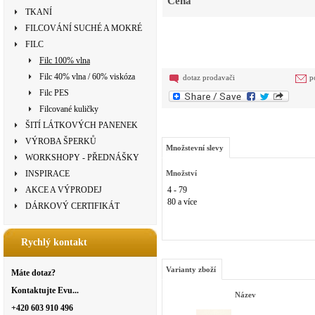
Cena
TKANÍ
FILCOVÁNÍ SUCHÉ A MOKRÉ
FILC
Filc 100% vlna
Filc 40% vlna / 60% viskóza
dotaz prodavači
p
Filc PES
Filcované kuličky
ŠITÍ LÁTKOVÝCH PANENEK
VÝROBA ŠPERKŮ
Množstevní slevy
WORKSHOPY - PŘEDNÁŠKY
INSPIRACE
Množství
AKCE A VÝPRODEJ
4 - 79
80 a více
DÁRKOVÝ CERTIFIKÁT
Rychlý kontakt
Varianty zboží
Máte dotaz?
Kontaktujte Evu...
Název
+420 603 910 496