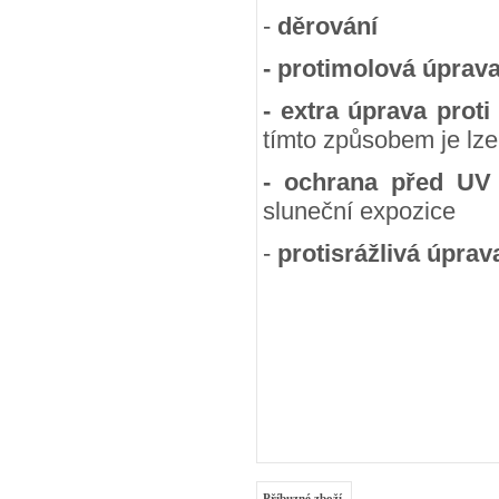
-
děrování
- protimolová úprav
- extra úprava proti
tímto způsobem je lze
- ochrana před UV
sluneční expozice
-
protisrážlivá úprav
Příbuzné zboží