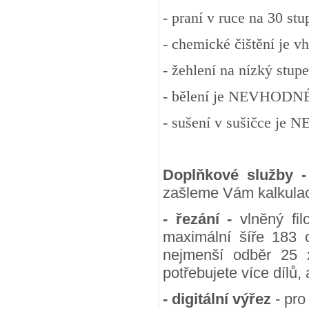
- praní v ruce na 30 st
- chemické čištění je v
- žehlení na nízký stup
- bělení je NEVHODN
- sušení v sušičce j
Doplňkové služby 
zašleme Vám kalkulac
- řezání -
vlněný fil
maximální šíře 183 
nejmenší odběr 25
potřebujete více dílů,
- digitální výřez
- pro