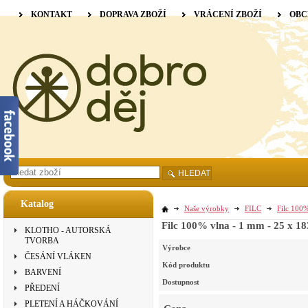
KONTAKT
DOPRAVA ZBOŽÍ
VRÁCENÍ ZBOŽÍ
OBC
HLEDAT
Katalog
Naše výrobky
FILC
Filc 100%
Filc 100% vlna - 1 mm - 25 x 18
KLOTHO - AUTORSKÁ
TVORBA
Výrobce
ČESÁNÍ VLÁKEN
Kód produktu
BARVENÍ
Dostupnost
PŘEDENÍ
PLETENÍ A HÁČKOVÁNÍ