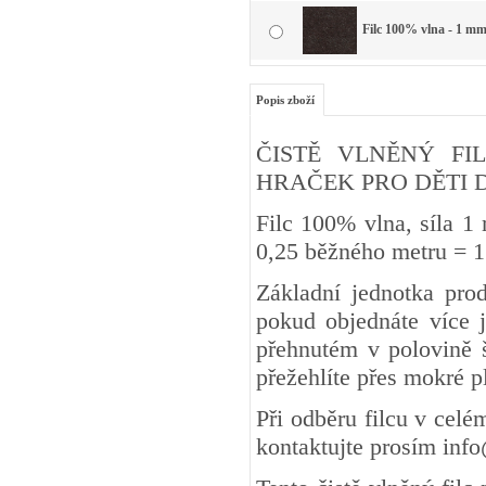
Filc 100% vlna - 1 mm
Popis zboží
ČISTĚ VLNĚNÝ FIL
HRAČEK PRO DĚTI DO 3 
Filc 100% vlna, síla 1
0,25 běžného metru
Základní jednotka pro
pokud objednáte více j
přehnutém v polovině š
přežehlíte přes mokré 
Při odběru filcu v cel
kontaktujte prosím inf