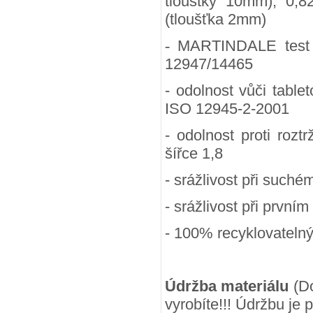
tlouštky 10mm), 0,8
(tloušťka 2mm)
-
MARTINDALE test (
12947/14465
- odolnost vůči table
ISO 12945-2-2001
- odolnost proti rozt
šířce 1,8
- srážlivost při suchém
- srážlivost při prvním
- 100
% recyklovateln
Údržba materiálu
(Do
vyrobíte!!! Údržbu je