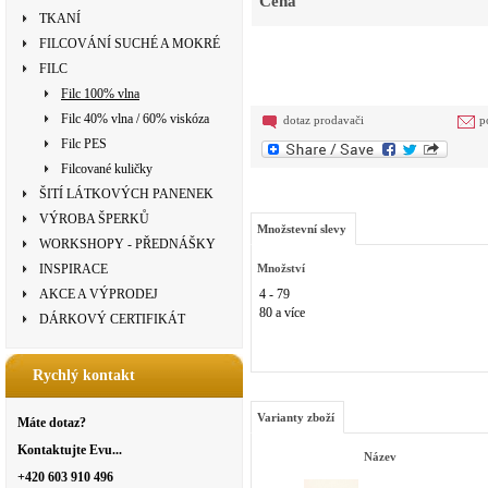
Cena
TKANÍ
FILCOVÁNÍ SUCHÉ A MOKRÉ
FILC
Filc 100% vlna
Filc 40% vlna / 60% viskóza
dotaz prodavači
p
Filc PES
Filcované kuličky
ŠITÍ LÁTKOVÝCH PANENEK
VÝROBA ŠPERKŮ
Množstevní slevy
WORKSHOPY - PŘEDNÁŠKY
INSPIRACE
Množství
AKCE A VÝPRODEJ
4 - 79
80 a více
DÁRKOVÝ CERTIFIKÁT
Rychlý kontakt
Varianty zboží
Máte dotaz?
Kontaktujte Evu...
Název
+420 603 910 496