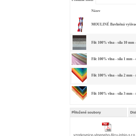
Název
MOULINÉ Bavlněná vyšívací 
Filc 100% vlna - síla 10 mm 
Filc 100% vlna - síla 1 mm -
Filc 100% vlna - síla 2 mm -
Filc 100% vlna - síla 3 mm -
Přiložené soubory
Dis
vzorkovnice-vlneneho-filcu-inbio-s.r.o.