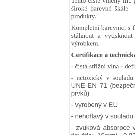
Tento čistě vlněný fil
široké barevné škále -
produkty.
Kompletní barevnici s 
stáhnout a vytisknout
výrobkem.
Certifikace a technick
- čistá střižní vlna - d
- netoxický v soulad
UNE-EN 71 (bezpečnos
prvků)
- vyrobený v EU
- nehořlavý v souladu
- zvuková absorpce 