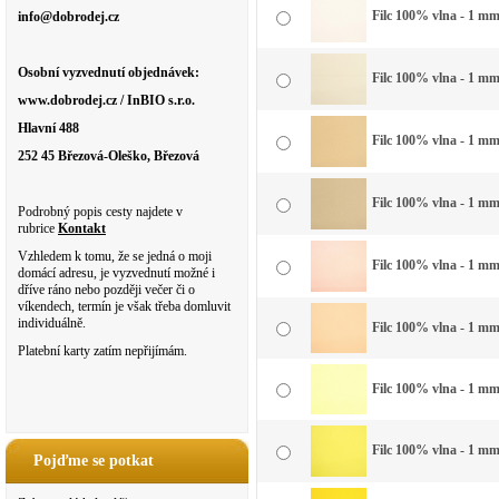
Filc 100% vlna - 1 mm 
info@dobrodej.cz
Osobní vyzvednutí objednávek:
Filc 100% vlna - 1 mm 
www.dobrodej.cz / InBIO s.r.o.
Hlavní 488
Filc 100% vlna - 1 mm
252 45 Březová-Oleško, Březová
Filc 100% vlna - 1 mm 
Podrobný popis cesty najdete v
rubrice
Kontakt
Vzhledem k tomu, že se jedná o moji
Filc 100% vlna - 1 mm
domácí adresu, je vyzvednutí možné i
dříve ráno nebo později večer či o
víkendech, termín je však třeba domluvit
individuálně.
Filc 100% vlna - 1 mm
Platební karty zatím nepřijímám.
Filc 100% vlna - 1 mm
Filc 100% vlna - 1 mm
Pojďme se potkat