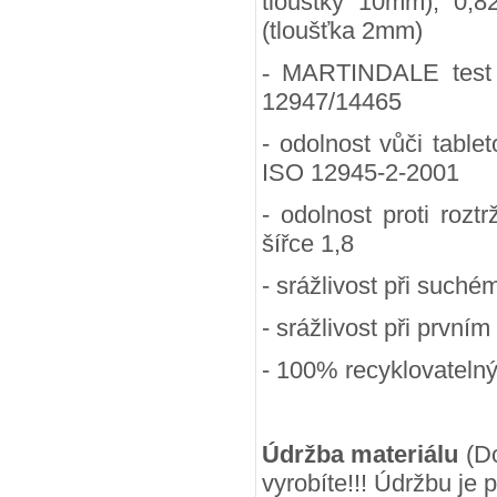
tlouštky 10mm), 0,8
(tloušťka 2mm)
-
MARTINDALE test (
12947/14465
- odolnost vůči table
ISO 12945-2-2001
- odolnost proti rozt
šířce 1,8
- srážlivost při suchém
- srážlivost při prvním
- 100
% recyklovateln
Údržba materiálu
(Do
vyrobíte!!! Údržbu je