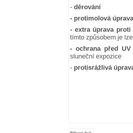
-
děrování
- protimolová úprav
- extra úprava proti
tímto způsobem je lze
- ochrana před UV
sluneční expozice
-
protisrážlivá úprav
Příbuzné zboží