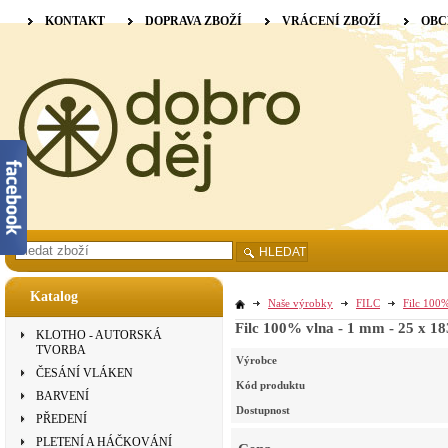
KONTAKT
DOPRAVA ZBOŽÍ
VRÁCENÍ ZBOŽÍ
OBC
HLEDAT
Katalog
Naše výrobky
FILC
Filc 100%
Filc 100% vlna - 1 mm - 25 x 18
KLOTHO - AUTORSKÁ
TVORBA
Výrobce
ČESÁNÍ VLÁKEN
Kód produktu
BARVENÍ
Dostupnost
PŘEDENÍ
PLETENÍ A HÁČKOVÁNÍ