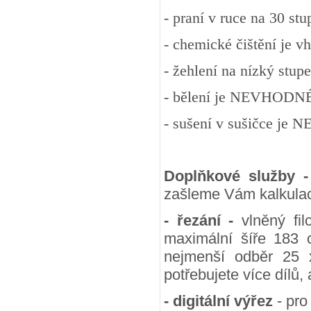
- praní v ruce na 30 st
- chemické čištění je v
- žehlení na nízký stup
- bělení je NEVHODN
- sušení v sušičce j
Doplňkové služby 
zašleme Vám kalkulac
- řezání -
vlněný fil
maximální šíře 183 
nejmenší odběr 25
potřebujete více dílů,
- digitální výřez
- pro