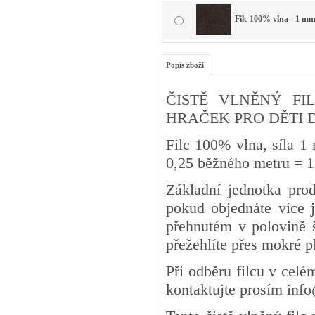
Filc 100% vlna - 1 mm
Popis zboží
ČISTĚ VLNĚNÝ FIL
HRAČEK PRO DĚTI DO 3 
Filc 100% vlna, síla 1
0,25 běžného metru
Základní jednotka pro
pokud objednáte více j
přehnutém v polovině š
přežehlíte přes mokré 
Při odběru filcu v cel
kontaktujte prosím inf