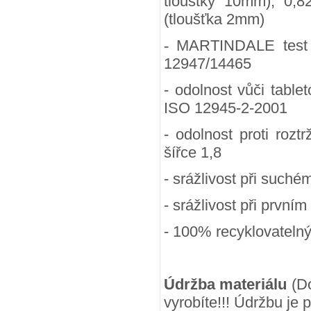
tlouštky 10mm), 0,8
(tloušťka 2mm)
-
MARTINDALE test (
12947/14465
- odolnost vůči table
ISO 12945-2-2001
- odolnost proti rozt
šířce 1,8
- srážlivost při suchém
- srážlivost při prvním
- 100
% recyklovateln
Údržba materiálu
(Do
vyrobíte!!! Údržbu je