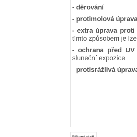
-
děrování
- protimolová úprav
- extra úprava proti
tímto způsobem je lze
- ochrana před UV
sluneční expozice
-
protisrážlivá úprav
Příbuzné zboží