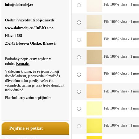
Filc 100% vlna - 1 mm 
info@dobrodej.cz
Osobní vyzvednutí objednávek:
Filc 100% vlna - 1 mm 
www.dobrodej.cz / InBIO s.r.o.
Hlavní 488
Filc 100% vlna - 1 mm
252 45 Březová-Oleško, Březová
Filc 100% vlna - 1 mm 
Podrobný popis cesty najdete v
rubrice
Kontakt
Vzhledem k tomu, že se jedná o moji
Filc 100% vlna - 1 mm
domácí adresu, je vyzvednutí možné i
dříve ráno nebo později večer či o
víkendech, termín je však třeba domluvit
individuálně.
Filc 100% vlna - 1 mm
Platební karty zatím nepřijímám.
Filc 100% vlna - 1 mm
Filc 100% vlna - 1 mm
Pojďme se potkat