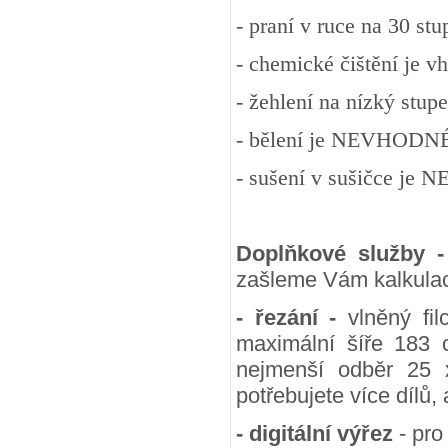
- praní v ruce na 30 st
- chemické čištění je v
- žehlení na nízký stup
- bělení je NEVHODN
- sušení v sušičce j
Doplňkové služby 
zašleme Vám kalkulac
- řezání -
vlněný fil
maximální šíře 183 
nejmenší odběr 25
potřebujete více dílů,
- digitální výřez
- pro