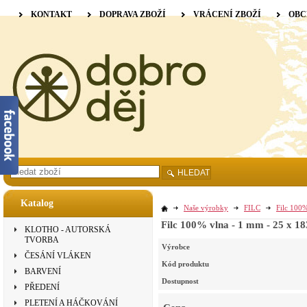
KONTAKT
DOPRAVA ZBOŽÍ
VRÁCENÍ ZBOŽÍ
OBC
HLEDAT
Katalog
Naše výrobky
FILC
Filc 100%
Filc 100% vlna - 1 mm - 25 x 18
KLOTHO - AUTORSKÁ
TVORBA
Výrobce
ČESÁNÍ VLÁKEN
Kód produktu
BARVENÍ
Dostupnost
PŘEDENÍ
PLETENÍ A HÁČKOVÁNÍ