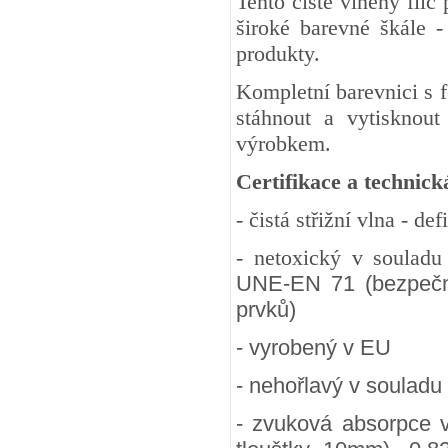
Tento čistě vlněný fil
široké barevné škále -
produkty.
Kompletní barevnici s 
stáhnout a vytisknout
výrobkem.
Certifikace a technick
- čistá střižní vlna - d
- netoxický v soulad
UNE-EN 71 (bezpečnos
prvků)
- vyrobený v EU
- nehořlavý v souladu
- zvuková absorpce 