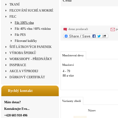
Cena
TKANÍ
FILCOVÁNÍ SUCHÉ A MOKRÉ
FILC
Filc 100% vlna
Filc 40% vlna / 60% viskóza
dotaz prodavači
p
Filc PES
Filcované kuličky
ŠITÍ LÁTKOVÝCH PANENEK
VÝROBA ŠPERKŮ
Množstevní slevy
WORKSHOPY - PŘEDNÁŠKY
INSPIRACE
Množství
AKCE A VÝPRODEJ
4 - 79
80 a více
DÁRKOVÝ CERTIFIKÁT
Rychlý kontakt
Varianty zboží
Máte dotaz?
Kontaktujte Evu...
Název
+420 603 910 496