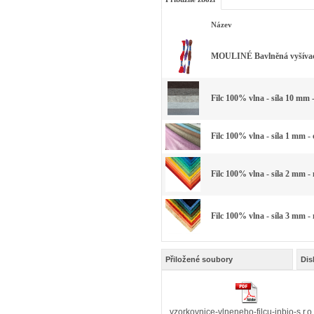
Název
MOULINÉ Bavlněná vyšívací 
Filc 100% vlna - síla 10 mm 
Filc 100% vlna - síla 1 mm -
Filc 100% vlna - síla 2 mm -
Filc 100% vlna - síla 3 mm -
Přiložené soubory
Dis
vzorkovnice-vlneneho-filcu-inbio-s.r.o.