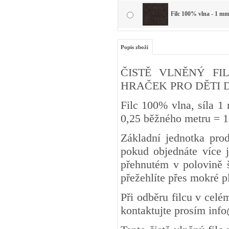
Filc 100% vlna - 1 mm
Popis zboží
ČISTĚ VLNĚNÝ FIL
HRAČEK PRO DĚTI DO 3 
Filc 100% vlna, síla 1
0,25 běžného metru
Základní jednotka pro
pokud objednáte více j
přehnutém v polovině š
přežehlíte přes mokré 
Při odběru filcu v cel
kontaktujte prosím inf