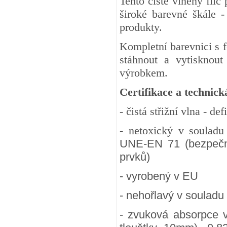
Tento čistě vlněný fil
široké barevné škále -
produkty.
Kompletní barevnici s 
stáhnout a vytisknout
výrobkem.
Certifikace a technick
- čistá střižní vlna - d
- netoxický v soulad
UNE-EN 71 (bezpečnos
prvků)
- vyrobený v EU
- nehořlavý v souladu
- zvuková absorpce 