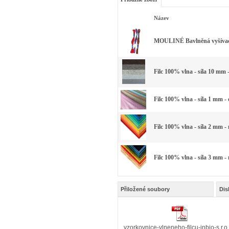
Název
MOULINÉ Bavlněná vyšívací 
Filc 100% vlna - síla 10 mm 
Filc 100% vlna - síla 1 mm -
Filc 100% vlna - síla 2 mm -
Filc 100% vlna - síla 3 mm -
Přiložené soubory
Dis
vzorkovnice-vlneneho-filcu-inbio-s.r.o.