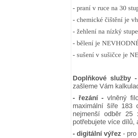
- praní v ruce na 30 st
- chemické čištění je v
- žehlení na nízký stup
- bělení je NEVHODN
- sušení v sušičce j
Doplňkové služby 
zašleme Vám kalkulac
- řezání -
vlněný fil
maximální šíře 183 
nejmenší odběr 25
potřebujete více dílů,
- digitální výřez
- pro