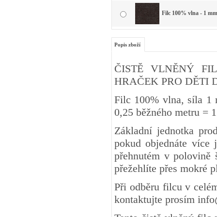
Filc 100% vlna - 1 mm
Popis zboží
ČISTĚ VLNĚNÝ FIL
HRAČEK PRO DĚTI DO 3 
Filc 100% vlna, síla 1
0,25 běžného metru
Základní jednotka pro
pokud objednáte více j
přehnutém v polovině š
přežehlíte přes mokré 
Při odběru filcu v cel
kontaktujte prosím inf