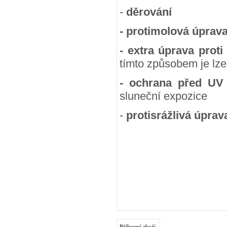
-
děrování
- protimolová úprav
- extra úprava proti
tímto způsobem je lze
- ochrana před UV
sluneční expozice
-
protisrážlivá úprav
Příbuzné zboží