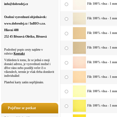
Filc 100% vlna - 1 mm 
info@dobrodej.cz
Osobní vyzvednutí objednávek:
Filc 100% vlna - 1 mm 
www.dobrodej.cz / InBIO s.r.o.
Hlavní 488
Filc 100% vlna - 1 mm
252 45 Březová-Oleško, Březová
Filc 100% vlna - 1 mm 
Podrobný popis cesty najdete v
rubrice
Kontakt
Vzhledem k tomu, že se jedná o moji
Filc 100% vlna - 1 mm
domácí adresu, je vyzvednutí možné i
dříve ráno nebo později večer či o
víkendech, termín je však třeba domluvit
individuálně.
Filc 100% vlna - 1 mm
Platební karty zatím nepřijímám.
Filc 100% vlna - 1 mm
Filc 100% vlna - 1 mm
Pojďme se potkat