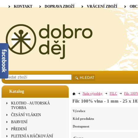
KONTAKT
DOPRAVA ZBOŽÍ
VRÁCENÍ ZBOŽÍ
OBC
HLEDAT
Katalog
Naše výrobky
FILC
Filc 100%
Filc 100% vlna - 1 mm - 25 x 1
KLOTHO - AUTORSKÁ
TVORBA
Výrobce
ČESÁNÍ VLÁKEN
Kód produktu
BARVENÍ
Dostupnost
PŘEDENÍ
PLETENÍ A HÁČKOVÁNÍ