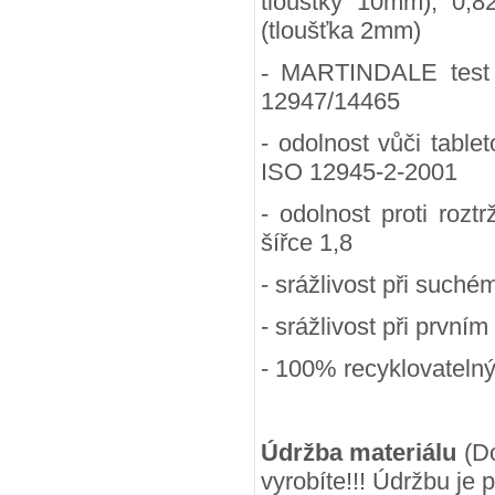
tlouštky 10mm), 0,8
(tloušťka 2mm)
-
MARTINDALE test (
12947/14465
- odolnost vůči table
ISO 12945-2-2001
- odolnost proti rozt
šířce 1,8
- srážlivost při suchém
- srážlivost při prvním
- 100
% recyklovateln
Údržba materiálu
(Do
vyrobíte!!! Údržbu je