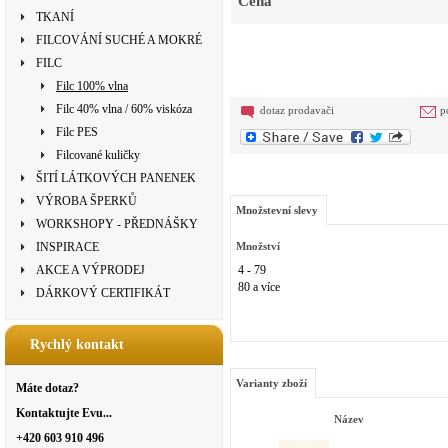
Cena
TKANÍ
FILCOVÁNÍ SUCHÉ A MOKRÉ
FILC
Filc 100% vlna
Filc 40% vlna / 60% viskóza
dotaz prodavači
p
Filc PES
Filcované kuličky
ŠITÍ LÁTKOVÝCH PANENEK
VÝROBA ŠPERKŮ
Množstevní slevy
WORKSHOPY - PŘEDNÁŠKY
INSPIRACE
Množství
AKCE A VÝPRODEJ
4 - 79
80 a více
DÁRKOVÝ CERTIFIKÁT
Rychlý kontakt
Varianty zboží
Máte dotaz?
Kontaktujte Evu...
Název
+420 603 910 496