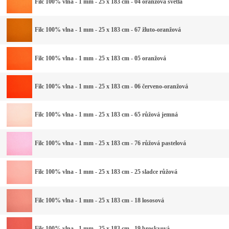
Filc 100% vlna - 1 mm - 25 x 183 cm - 04 oranžová světlá
Filc 100% vlna - 1 mm - 25 x 183 cm - 67 žluto-oranžová
Filc 100% vlna - 1 mm - 25 x 183 cm - 05 oranžová
Filc 100% vlna - 1 mm - 25 x 183 cm - 06 červeno-oranžová
Filc 100% vlna - 1 mm - 25 x 183 cm - 65 růžová jemná
Filc 100% vlna - 1 mm - 25 x 183 cm - 76 růžová pastelová
Filc 100% vlna - 1 mm - 25 x 183 cm - 25 sladce růžová
Filc 100% vlna - 1 mm - 25 x 183 cm - 18 lososová
Filc 100% vlna - 1 mm - 25 x 183 cm - 19 broskvová