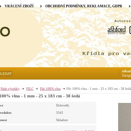
VRÁCENÍ ZBOŽÍ
OBCHODNÍ PODMÍNKY, REKLAMACE, GDPR
zákaz
HLEDAT
Zaregi
Naše výrobky
FILC
Filc 100% vlna
Filc 100% vlna - 1 mm - 25 x 183 cm - 38 šedá
 100% vlna - 1 mm - 25 x 183 cm - 38 šedá
ce
Dobroděj
roduktu
5542
pnost
Skladem