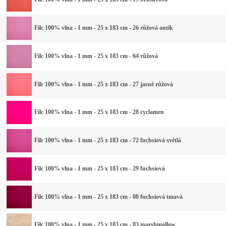
Filc 100% vlna - 1 mm - 25 x 183 cm - 26 růžová antik
Filc 100% vlna - 1 mm - 25 x 183 cm - 64 růžová
Filc 100% vlna - 1 mm - 25 x 183 cm - 27 jasně růžová
Filc 100% vlna - 1 mm - 25 x 183 cm - 28 cyclamen
Filc 100% vlna - 1 mm - 25 x 183 cm - 72 fuchsiová světlá
Filc 100% vlna - 1 mm - 25 x 183 cm - 29 fuchsiová
Filc 100% vlna - 1 mm - 25 x 183 cm - 08 fuchsiová tmavá
Filc 100% vlna - 1 mm - 25 x 183 cm - 83 marshmallow