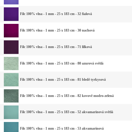
Filc 100% vlna - 1 mm - 25 x 183 cm - 32 fialová
Filc 100% vlna - 1 mm - 25 x 183 cm - 30 nachová
Filc 100% vlna - 1 mm - 25 x 183 cm - 71 lilková
Filc 100% vlna - 1 mm - 25 x 183 cm - 80 azurová světlá
Filc 100% vlna - 1 mm - 25 x 183 cm - 81 bledě tyrkysová
Filc 100% vlna - 1 mm - 25 x 183 cm - 82 kovově modro-zelená
Filc 100% vlna - 1 mm - 25 x 183 cm - 52 akvamarínová světlá
Filc 100% vlna - 1 mm - 25 x 183 cm - 53 akvamarínová