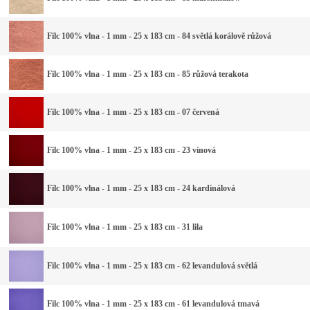
Filc 100% vlna - 1 mm - 25 x 183 cm - 84 světlá korálově růžová
Filc 100% vlna - 1 mm - 25 x 183 cm - 85 růžová terakota
Filc 100% vlna - 1 mm - 25 x 183 cm - 07 červená
Filc 100% vlna - 1 mm - 25 x 183 cm - 23 vínová
Filc 100% vlna - 1 mm - 25 x 183 cm - 24 kardinálová
Filc 100% vlna - 1 mm - 25 x 183 cm - 31 lila
Filc 100% vlna - 1 mm - 25 x 183 cm - 62 levandulová světlá
Filc 100% vlna - 1 mm - 25 x 183 cm - 61 levandulová tmavá