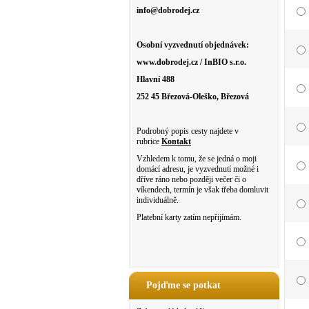
info@dobrodej.cz
Osobní vyzvednutí objednávek:
www.dobrodej.cz / InBIO s.r.o.
Hlavní 488
252 45 Březová-Oleško, Březová
Podrobný popis cesty najdete v
rubrice
Kontakt
Vzhledem k tomu, že se jedná o moji
domácí adresu, je vyzvednutí možné i
dříve ráno nebo později večer či o
víkendech, termín je však třeba domluvit
individuálně.
Platební karty zatím nepřijímám.
Pojďme se potkat