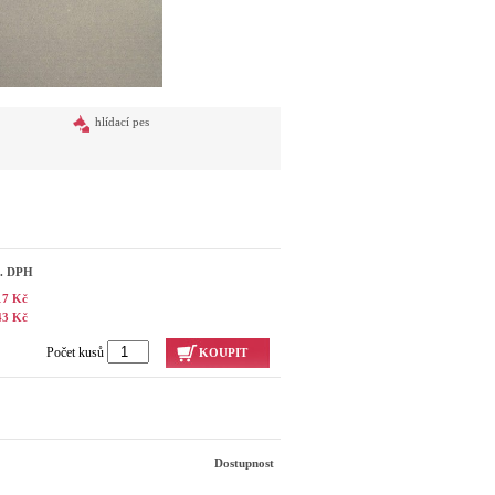
hlídací pes
č. DPH
17 Kč
43 Kč
Počet kusů
KOUPIT
Dostupnost