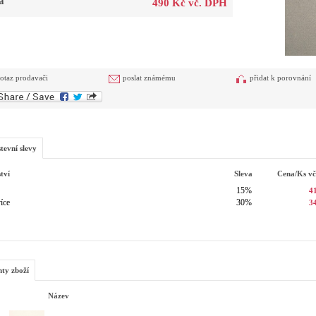
a
490 Kč vč. DPH
otaz prodavači
poslat známému
přidat k porovnání
tevní slevy
tví
Sleva
Cena/ks
v
15%
4
íce
30%
3
nty zboží
Název