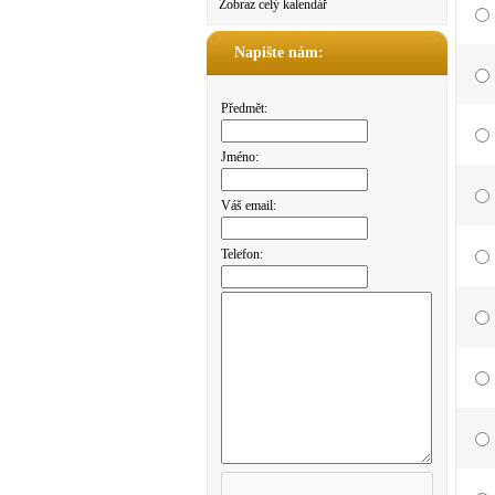
Zobraz celý kalendář
Napište nám:
Předmět:
Jméno:
Váš email:
Telefon: