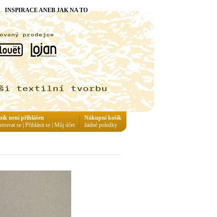
INSPIRACE ANEB JAK NA TO
ník není přihlášen
Nákupní košík
strovat se
|
Přihlásit se
|
Můj účet
žádné položky