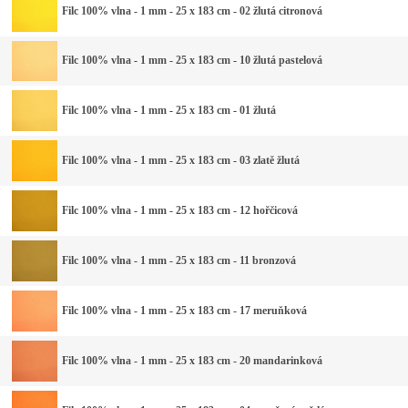
Filc 100% vlna - 1 mm - 25 x 183 cm - 02 žlutá citronová
Filc 100% vlna - 1 mm - 25 x 183 cm - 10 žlutá pastelová
Filc 100% vlna - 1 mm - 25 x 183 cm - 01 žlutá
Filc 100% vlna - 1 mm - 25 x 183 cm - 03 zlatě žlutá
Filc 100% vlna - 1 mm - 25 x 183 cm - 12 hořčicová
Filc 100% vlna - 1 mm - 25 x 183 cm - 11 bronzová
Filc 100% vlna - 1 mm - 25 x 183 cm - 17 meruňková
Filc 100% vlna - 1 mm - 25 x 183 cm - 20 mandarinková