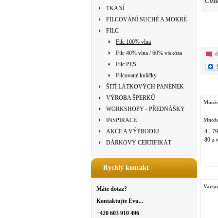
Cen
TKANÍ
FILCOVÁNÍ SUCHÉ A MOKRÉ
FILC
Filc 100% vlna
Filc 40% vlna / 60% viskóza
d
Filc PES
Filcované kuličky
ŠITÍ LÁTKOVÝCH PANENEK
VÝROBA ŠPERKŮ
Množs
WORKSHOPY - PŘEDNÁŠKY
INSPIRACE
Množs
AKCE A VÝPRODEJ
4 - 79
80 a v
DÁRKOVÝ CERTIFIKÁT
Rychlý kontakt
Varia
Máte dotaz?
Kontaktujte Evu...
+420 603 910 496