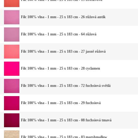
Filc 100% vlna - 1 mm - 25 x 183 cm - 26 růžová antik
Filc 100% vlna - 1 mm - 25 x 183 cm - 64 růžová
Filc 100% vlna - 1 mm - 25 x 183 cm - 27 jasně růžová
Filc 100% vlna - 1 mm - 25 x 183 cm - 28 cyclamen
Filc 100% vlna - 1 mm - 25 x 183 cm - 72 fuchsiová světlá
Filc 100% vlna - 1 mm - 25 x 183 cm - 29 fuchsiová
Filc 100% vlna - 1 mm - 25 x 183 cm - 08 fuchsiová tmavá
Filc 100% vlna - 1 mm - 25 x 183 cm - 83 marshmallow