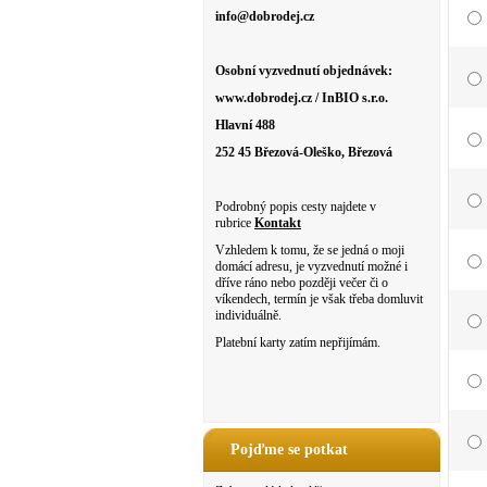
info@dobrodej.cz
Osobní vyzvednutí objednávek:
www.dobrodej.cz / InBIO s.r.o.
Hlavní 488
252 45 Březová-Oleško, Březová
Podrobný popis cesty najdete v
rubrice
Kontakt
Vzhledem k tomu, že se jedná o moji
domácí adresu, je vyzvednutí možné i
dříve ráno nebo později večer či o
víkendech, termín je však třeba domluvit
individuálně.
Platební karty zatím nepřijímám.
Pojďme se potkat