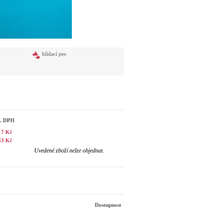
hlídací pes
č. DPH
17 Kč
43 Kč
Uvedené zboží nelze objednat.
Dostupnost