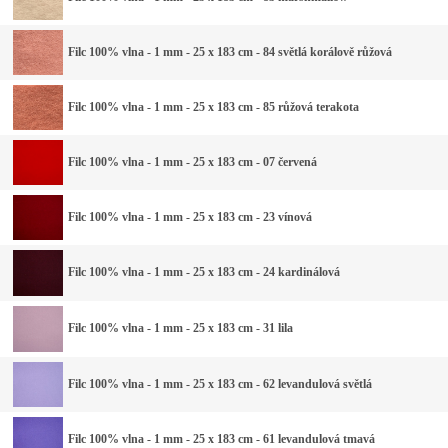
Filc 100% vlna - 1 mm - 25 x 183 cm - 84 světlá korálově růžová
Filc 100% vlna - 1 mm - 25 x 183 cm - 85 růžová terakota
Filc 100% vlna - 1 mm - 25 x 183 cm - 07 červená
Filc 100% vlna - 1 mm - 25 x 183 cm - 23 vínová
Filc 100% vlna - 1 mm - 25 x 183 cm - 24 kardinálová
Filc 100% vlna - 1 mm - 25 x 183 cm - 31 lila
Filc 100% vlna - 1 mm - 25 x 183 cm - 62 levandulová světlá
Filc 100% vlna - 1 mm - 25 x 183 cm - 61 levandulová tmavá