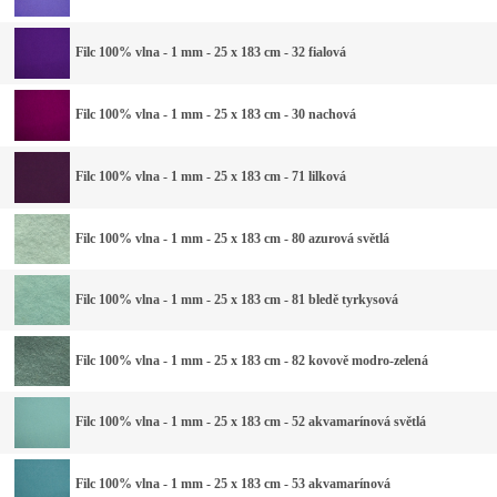
Filc 100% vlna - 1 mm - 25 x 183 cm - 32 fialová
Filc 100% vlna - 1 mm - 25 x 183 cm - 30 nachová
Filc 100% vlna - 1 mm - 25 x 183 cm - 71 lilková
Filc 100% vlna - 1 mm - 25 x 183 cm - 80 azurová světlá
Filc 100% vlna - 1 mm - 25 x 183 cm - 81 bledě tyrkysová
Filc 100% vlna - 1 mm - 25 x 183 cm - 82 kovově modro-zelená
Filc 100% vlna - 1 mm - 25 x 183 cm - 52 akvamarínová světlá
Filc 100% vlna - 1 mm - 25 x 183 cm - 53 akvamarínová