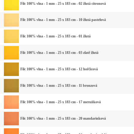
Filc 100% vlna - 1 mm - 25 x 183 cm - 02 žlutá citronová
Filc 100% vlna - 1 mm - 25 x 183 cm - 10 žlutá pastelová
Filc 100% vlna - 1 mm - 25 x 183 cm - 01 žlutá
Filc 100% vlna - 1 mm - 25 x 183 cm - 03 zlatě žlutá
Filc 100% vlna - 1 mm - 25 x 183 cm - 12 hořčicová
Filc 100% vlna - 1 mm - 25 x 183 cm - 11 bronzová
Filc 100% vlna - 1 mm - 25 x 183 cm - 17 meruňková
Filc 100% vlna - 1 mm - 25 x 183 cm - 20 mandarinková