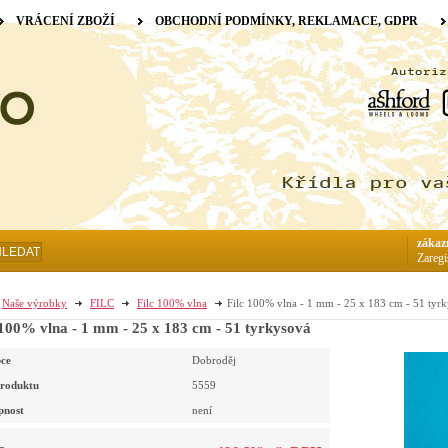
VRÁCENÍ ZBOŽÍ
OBCHODNÍ PODMÍNKY, REKLAMACE, GDPR
zákaz
HLEDAT
Zaregi
Naše výrobky
FILC
Filc 100% vlna
Filc 100% vlna - 1 mm - 25 x 183 cm - 51 tyr
 100% vlna - 1 mm - 25 x 183 cm - 51 tyrkysová
ce
Dobroděj
roduktu
5559
pnost
není