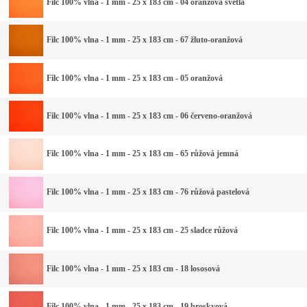
Filc 100% vlna - 1 mm - 25 x 183 cm - 04 oranžová světlá
Filc 100% vlna - 1 mm - 25 x 183 cm - 67 žluto-oranžová
Filc 100% vlna - 1 mm - 25 x 183 cm - 05 oranžová
Filc 100% vlna - 1 mm - 25 x 183 cm - 06 červeno-oranžová
Filc 100% vlna - 1 mm - 25 x 183 cm - 65 růžová jemná
Filc 100% vlna - 1 mm - 25 x 183 cm - 76 růžová pastelová
Filc 100% vlna - 1 mm - 25 x 183 cm - 25 sladce růžová
Filc 100% vlna - 1 mm - 25 x 183 cm - 18 lososová
Filc 100% vlna - 1 mm - 25 x 183 cm - 19 broskvová