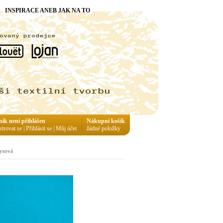
INSPIRACE ANEB JAK NA TO
ník není přihlášen
Nákupní košík
strovat se
|
Přihlásit se
|
Můj účet
žádné položky
kysová