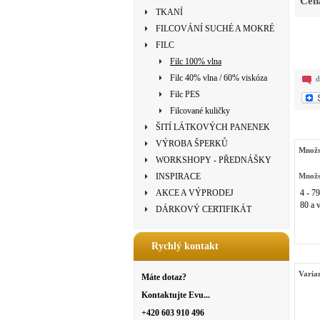
Cen
TKANÍ
FILCOVÁNÍ SUCHÉ A MOKRÉ
FILC
Filc 100% vlna
Filc 40% vlna / 60% viskóza
d
Filc PES
Filcované kuličky
ŠITÍ LÁTKOVÝCH PANENEK
VÝROBA ŠPERKŮ
Množs
WORKSHOPY - PŘEDNÁŠKY
INSPIRACE
Množs
AKCE A VÝPRODEJ
4 - 79
80 a v
DÁRKOVÝ CERTIFIKÁT
Rychlý kontakt
Varia
Máte dotaz?
Kontaktujte Evu...
+420 603 910 496