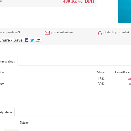
a
490 Kč vč. DPH
otaz prodavači
poslat známému
přidat k porovnání
tevní slevy
tví
Sleva
Cena/ks
v
15%
4
íce
30%
3
nty zboží
Název