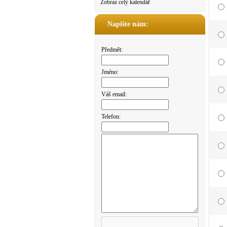
Zobraz celý kalendář
Napište nám:
Předmět:
Jméno:
Váš email:
Telefon: