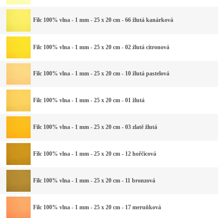
Filc 100% vlna - 1 mm - 25 x 20 cm - 66 žlutá kanárková
Filc 100% vlna - 1 mm - 25 x 20 cm - 02 žlutá citronová
Filc 100% vlna - 1 mm - 25 x 20 cm - 10 žlutá pastelová
Filc 100% vlna - 1 mm - 25 x 20 cm - 01 žlutá
Filc 100% vlna - 1 mm - 25 x 20 cm - 03 zlatě žlutá
Filc 100% vlna - 1 mm - 25 x 20 cm - 12 hořčicová
Filc 100% vlna - 1 mm - 25 x 20 cm - 11 bronzová
Filc 100% vlna - 1 mm - 25 x 20 cm - 17 meruňková