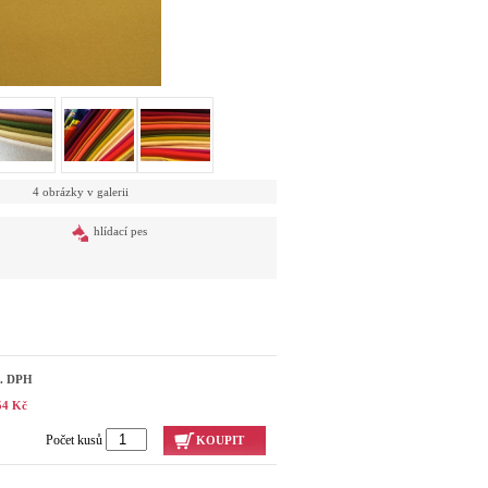
4 obrázky v galerii
hlídací pes
č. DPH
54 Kč
Počet kusů
KOUPIT