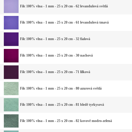
Filc 100% vlna - 1 mm - 25 x 20 cm - 62 levandulová světlá
Filc 100% vlna - 1 mm - 25 x 20 cm - 61 levandulová tmavá
Filc 100% vlna - 1 mm - 25 x 20 cm - 32 fialová
Filc 100% vlna - 1 mm - 25 x 20 cm - 30 nachová
Filc 100% vlna - 1 mm - 25 x 20 cm - 71 lilková
Filc 100% vlna - 1 mm - 25 x 20 cm - 80 azurová světlá
Filc 100% vlna - 1 mm - 25 x 20 cm - 81 bledě tyrkysová
Filc 100% vlna - 1 mm - 25 x 20 cm - 82 kovově modro-zelená