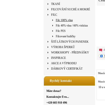
Cen
TKANÍ
FILCOVÁNÍ SUCHÉ A MOKRÉ
FILC
Filc 100% vlna
Filc 40% vlna / 60% viskóza
Filc PES
Filcované kuličky
ŠITÍ LÁTKOVÝCH PANENEK
VÝROBA ŠPERKŮ
d
WORKSHOPY - PŘEDNÁŠKY
INSPIRACE
AKCE A VÝPRODEJ
DÁRKOVÝ CERTIFIKÁT
Množs
Rychlý kontakt
Množs
10 a v
Máte dotaz?
Kontaktujte Evu...
+420 603 910 496