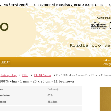
VRÁCENÍ ZBOŽÍ
OBCHODNÍ PODMÍNKY, REKLAMACE, GDPR
zákaz
HLEDAT
Zaregi
Naše výrobky
FILC
Filc 100% vlna
Filc 100% vlna - 1 mm - 25 x 20 cm - 11 bron
 100% vlna - 1 mm - 25 x 20 cm - 11 bronzová
ce
Dobroděj
roduktu
6234
pnost
Skladem