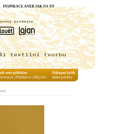
INSPIRACE ANEB JAK NA TO
ník není přihlášen
Nákupní košík
strovat se
|
Přihlásit se
|
Můj účet
žádné položky
zová