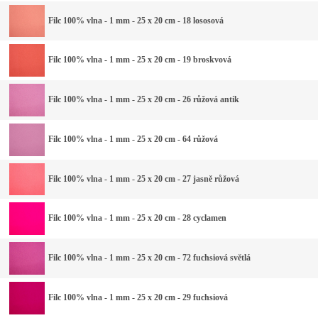
Filc 100% vlna - 1 mm - 25 x 20 cm - 18 lososová
Filc 100% vlna - 1 mm - 25 x 20 cm - 19 broskvová
Filc 100% vlna - 1 mm - 25 x 20 cm - 26 růžová antik
Filc 100% vlna - 1 mm - 25 x 20 cm - 64 růžová
Filc 100% vlna - 1 mm - 25 x 20 cm - 27 jasně růžová
Filc 100% vlna - 1 mm - 25 x 20 cm - 28 cyclamen
Filc 100% vlna - 1 mm - 25 x 20 cm - 72 fuchsiová světlá
Filc 100% vlna - 1 mm - 25 x 20 cm - 29 fuchsiová