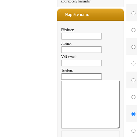
Zobraz celý kalendář
Napište nám:
Předmět:
Jméno:
Váš email:
Telefon: