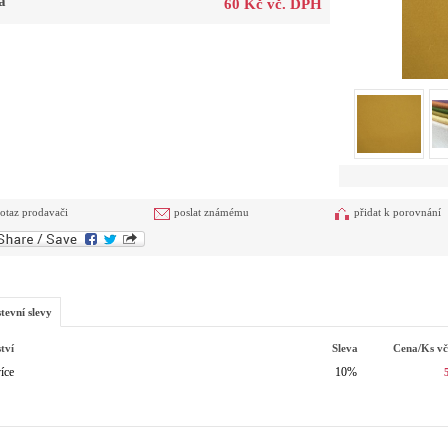
a
60 Kč vč. DPH
otaz prodavači
poslat známému
přidat k porovnání
tevní slevy
tví
Sleva
Cena/ks
v
íce
10%