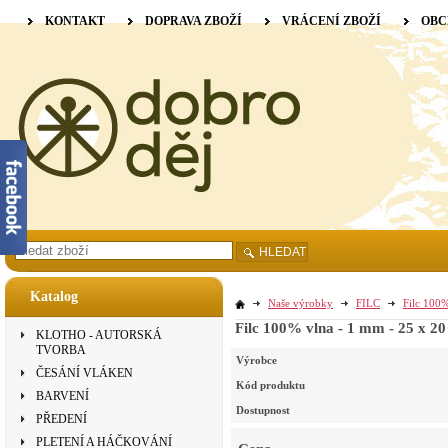
KONTAKT
DOPRAVA ZBOŽÍ
VRÁCENÍ ZBOŽÍ
OBC
HLEDAT
Katalog
Naše výrobky
FILC
Filc 100%
Filc 100% vlna - 1 mm - 25 x 20
KLOTHO - AUTORSKÁ
TVORBA
Výrobce
ČESÁNÍ VLÁKEN
Kód produktu
BARVENÍ
Dostupnost
PŘEDENÍ
PLETENÍ A HÁČKOVÁNÍ