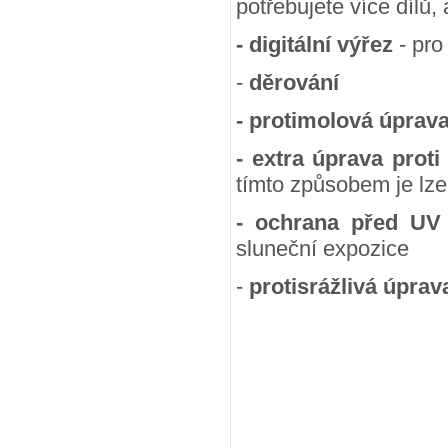
potřebujete více dílů,
- digitální výřez
- pro
-
děrování
- protimolová úprav
- extra úprava proti
tímto způsobem je lze
- ochrana před UV
sluneční expozice
-
protisrážlivá úprav