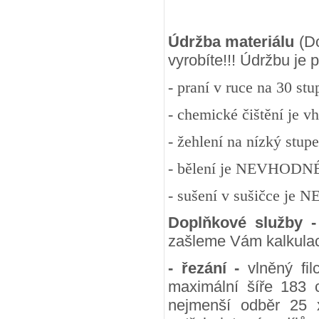
Údržba materiálu
(Do
vyrobíte!!! Údržbu je
- praní v ruce na 30 st
- chemické čištění je v
- žehlení na nízký stup
- bělení je NEVHODN
- sušení v sušičce j
Doplňkové služby 
zašleme Vám kalkulac
- řezání -
vlněný fil
maximální šíře 183 
nejmenší odběr 25