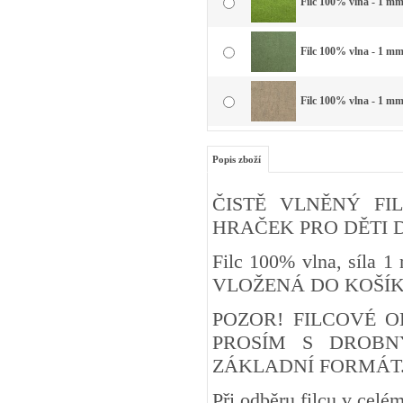
Filc 100% vlna - 1 mm 
Filc 100% vlna - 1 mm 
Filc 100% vlna - 1 mm 
Popis zboží
ČISTĚ VLNĚNÝ FIL
HRAČEK PRO DĚTI DO 3 
Filc 100% vlna, síla
VLOŽENÁ DO KOŠÍ
POZOR! FILCOVÉ O
PROSÍM S DROBN
ZÁKLADNÍ FORMÁT
Při odběru filcu v cel