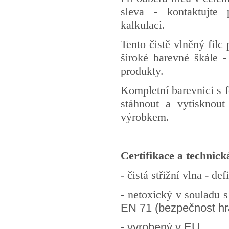
sleva - kontaktujte
kalkulaci.
Tento čistě vlněný fil
široké barevné škále -
produkty.
Kompletní barevnici s 
stáhnout a vytisknout
výrobkem.
Certifikace a technick
- čistá střižní vlna - d
- netoxický v souladu 
EN 71 (bezpečnost hra
- vyrobený v EU