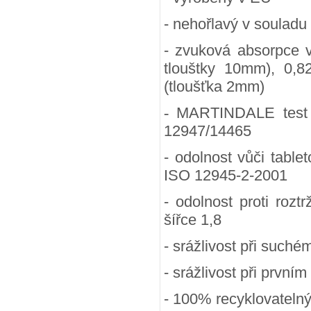
- nehořlavý v souladu
- zvuková absorpce 
tlouštky 10mm), 0,8
(tloušťka 2mm)
-
MARTINDALE test (
12947/14465
- odolnost vůči table
ISO 12945-2-2001
- odolnost proti rozt
šířce 1,8
- srážlivost při suchém
- srážlivost při prvním
- 100
% recyklovateln