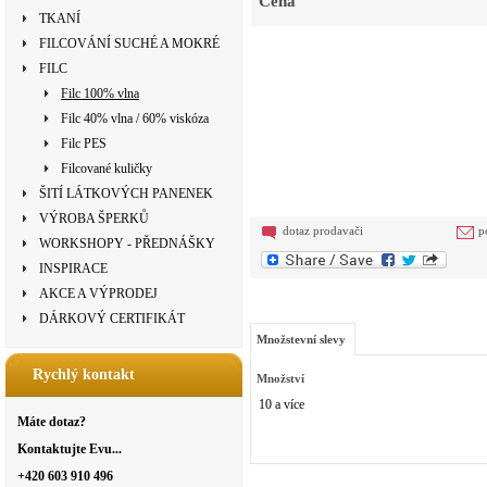
Cena
TKANÍ
FILCOVÁNÍ SUCHÉ A MOKRÉ
FILC
Filc 100% vlna
Filc 40% vlna / 60% viskóza
Filc PES
Filcované kuličky
ŠITÍ LÁTKOVÝCH PANENEK
VÝROBA ŠPERKŮ
dotaz prodavači
p
WORKSHOPY - PŘEDNÁŠKY
INSPIRACE
AKCE A VÝPRODEJ
DÁRKOVÝ CERTIFIKÁT
Množstevní slevy
Rychlý kontakt
Množství
10 a více
Máte dotaz?
Kontaktujte Evu...
+420 603 910 496