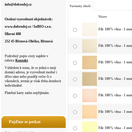
info@dobrodej.cz
Varianty zboží
Název
Osobní vyzvednutí objednávek:
www.dobrodej.cz / InBIO s.r.o.
Filc 100% vlna - 1 mm 
Hlavní 488
252 45 Březová-Oleško, Březová
Filc 100% vlna - 1 mm 
Podrobný popis cesty najdete v
rubrice
Kontakt
Filc 100% vlna - 1 mm
Vzhledem k tomu, že se jedná o moji
domácí adresu, je vyzvednutí možné i
dříve ráno nebo později večer či o
Filc 100% vlna - 1 mm 
víkendech, termín je však třeba domluvit
individuálně.
Platební karty zatím nepřijímám.
Filc 100% vlna - 1 mm 
Filc 100% vlna - 1 mm
Pojďme se potkat
Filc 100% vlna - 1 mm 