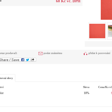
a
60 Kč vč. DPH
otaz prodavači
poslat známému
přidat k porovnání
tevní slevy
tví
Sleva
Cena/ks
v
íce
10%