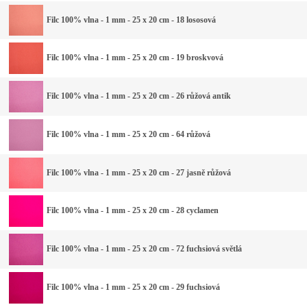
Filc 100% vlna - 1 mm - 25 x 20 cm - 18 lososová
Filc 100% vlna - 1 mm - 25 x 20 cm - 19 broskvová
Filc 100% vlna - 1 mm - 25 x 20 cm - 26 růžová antik
Filc 100% vlna - 1 mm - 25 x 20 cm - 64 růžová
Filc 100% vlna - 1 mm - 25 x 20 cm - 27 jasně růžová
Filc 100% vlna - 1 mm - 25 x 20 cm - 28 cyclamen
Filc 100% vlna - 1 mm - 25 x 20 cm - 72 fuchsiová světlá
Filc 100% vlna - 1 mm - 25 x 20 cm - 29 fuchsiová