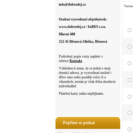
info@dobrodej.cz
Varia
Osobní vyzvednutí objednávek:
www.dobrodej.cz / InBIO s.r.o.
Hlavní 488
252 45 Březová-Oleško, Březová
Podrobný popis cesty najdete v
rubrice
Kontakt
Vzhledem k tomu, že se jedná o moji
domácí adresu, je vyzvednutí možné i
dříve ráno nebo později večer či o
víkendech, termín je však třeba domluvit
individuálně.
Platební karty zatím nepřijímám.
Pojďme se potkat