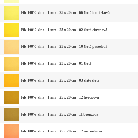
Filc 100% vlna - 1 mm - 25 x 20 cm - 66 žlutá kanárková
Filc 100% vlna - 1 mm - 25 x 20 cm - 02 žlutá citronová
Filc 100% vlna - 1 mm - 25 x 20 cm - 10 žlutá pastelová
Filc 100% vlna - 1 mm - 25 x 20 cm - 01 žlutá
Filc 100% vlna - 1 mm - 25 x 20 cm - 03 zlatě žlutá
Filc 100% vlna - 1 mm - 25 x 20 cm - 12 hořčicová
Filc 100% vlna - 1 mm - 25 x 20 cm - 11 bronzová
Filc 100% vlna - 1 mm - 25 x 20 cm - 17 meruňková