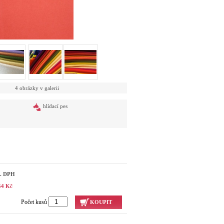
4 obrázky v galerii
hlídací pes
č. DPH
54 Kč
Počet kusů
KOUPIT