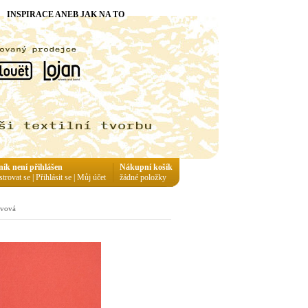
INSPIRACE ANEB JAK NA TO
ník není přihlášen
Nákupní košík
strovat se
|
Přihlásit se
|
Můj účet
žádné položky
kvová