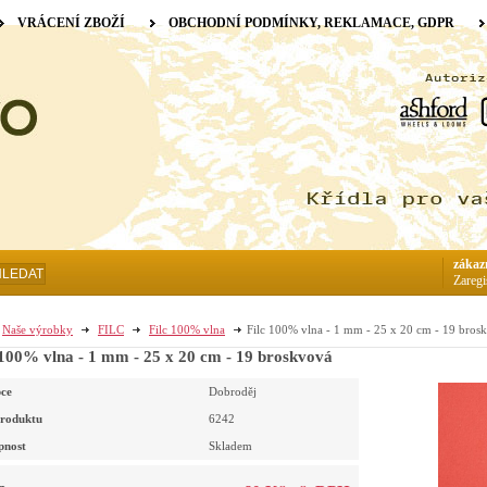
VRÁCENÍ ZBOŽÍ
OBCHODNÍ PODMÍNKY, REKLAMACE, GDPR
zákaz
HLEDAT
Zaregi
Naše výrobky
FILC
Filc 100% vlna
Filc 100% vlna - 1 mm - 25 x 20 cm - 19 bros
 100% vlna - 1 mm - 25 x 20 cm - 19 broskvová
ce
Dobroděj
roduktu
6242
pnost
Skladem