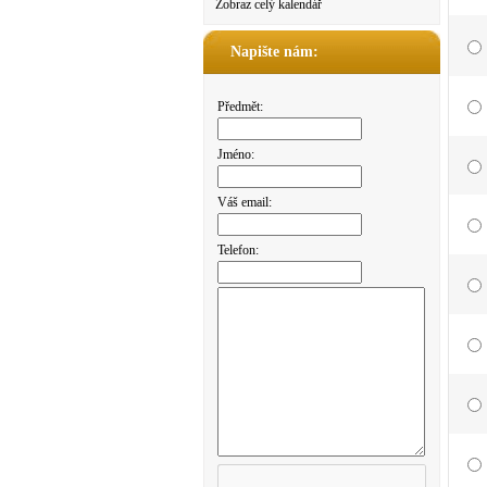
Zobraz celý kalendář
Napište nám:
Předmět:
Jméno:
Váš email:
Telefon: