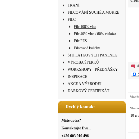
Cen
TKANÍ
FILCOVÁNÍ SUCHÉ A MOKRÉ
FILC
Filc 100% vlna
Filc 40% vlna / 60% viskóza
Filc PES
Filcované kuličky
ŠITÍ LÁTKOVÝCH PANENEK
VÝROBA ŠPERKŮ
d
WORKSHOPY - PŘEDNÁŠKY
INSPIRACE
AKCE A VÝPRODEJ
DÁRKOVÝ CERTIFIKÁT
Množs
Rychlý kontakt
Množs
10 a v
Máte dotaz?
Kontaktujte Evu...
+420 603 910 496