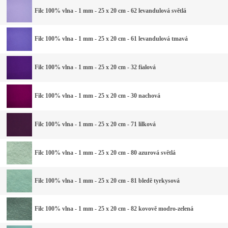
Filc 100% vlna - 1 mm - 25 x 20 cm - 62 levandulová světlá
Filc 100% vlna - 1 mm - 25 x 20 cm - 61 levandulová tmavá
Filc 100% vlna - 1 mm - 25 x 20 cm - 32 fialová
Filc 100% vlna - 1 mm - 25 x 20 cm - 30 nachová
Filc 100% vlna - 1 mm - 25 x 20 cm - 71 lilková
Filc 100% vlna - 1 mm - 25 x 20 cm - 80 azurová světlá
Filc 100% vlna - 1 mm - 25 x 20 cm - 81 bledě tyrkysová
Filc 100% vlna - 1 mm - 25 x 20 cm - 82 kovově modro-zelená