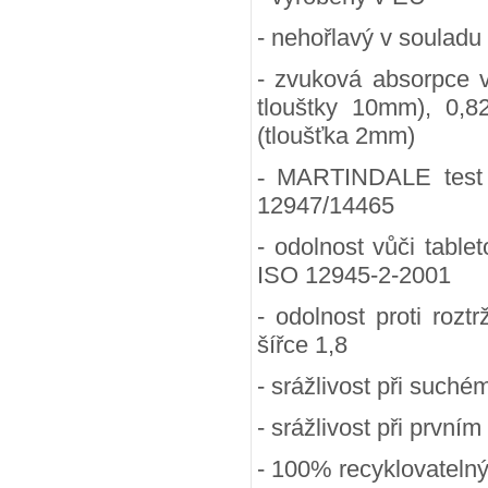
- nehořlavý v souladu
- zvuková absorpce 
tlouštky 10mm), 0,8
(tloušťka 2mm)
-
MARTINDALE test (
12947/14465
- odolnost vůči table
ISO 12945-2-2001
- odolnost proti rozt
šířce 1,8
- srážlivost při suchém
- srážlivost při prvním
- 100
% recyklovateln