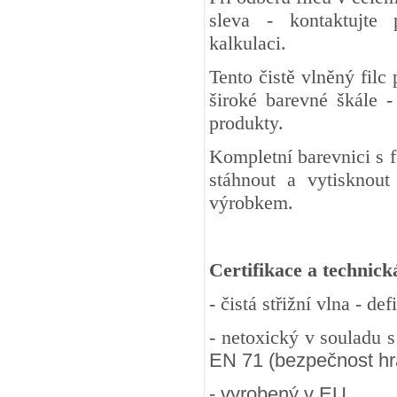
sleva - kontaktujte
kalkulaci.
Tento čistě vlněný fil
široké barevné škále -
produkty.
Kompletní barevnici s 
stáhnout a vytisknout
výrobkem.
Certifikace a technick
- čistá střižní vlna - d
- netoxický v souladu 
EN 71 (bezpečnost hra
- vyrobený v EU