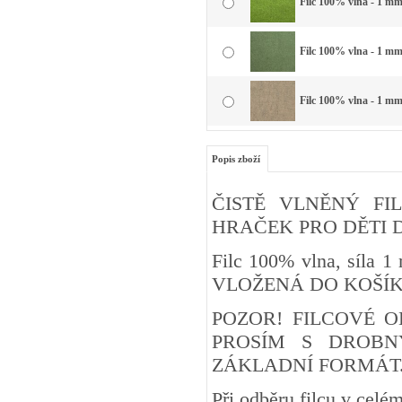
Filc 100% vlna - 1 mm 
Filc 100% vlna - 1 mm 
Filc 100% vlna - 1 mm 
Popis zboží
ČISTĚ VLNĚNÝ FIL
HRAČEK PRO DĚTI DO 3 
Filc 100% vlna, síla
VLOŽENÁ DO KOŠÍ
POZOR! FILCOVÉ O
PROSÍM S DROBN
ZÁKLADNÍ FORMÁT
Při odběru filcu v cel