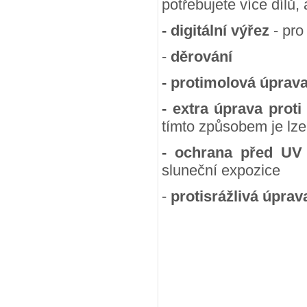
potřebujete více dílů,
- digitální výřez
- pro
-
děrování
- protimolová úprav
- extra úprava proti
tímto způsobem je lze
- ochrana před UV
sluneční expozice
-
protisrážlivá úprav