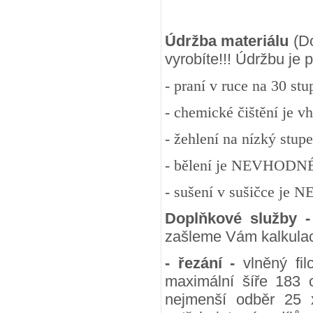
Údržba materiálu
(Do
vyrobíte!!! Údržbu je
- praní v ruce na 30 st
- chemické čištění je v
- žehlení na nízký stup
- bělení je NEVHODN
- sušení v sušičce j
Doplňkové služby 
zašleme Vám kalkulac
- řezání -
vlněný fil
maximální šíře 183 
nejmenší odběr 25