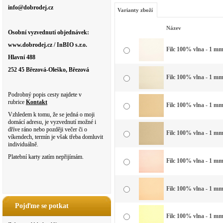
info@dobrodej.cz
Varianty zboží
Název
Osobní vyzvednutí objednávek:
www.dobrodej.cz / InBIO s.r.o.
Filc 100% vlna - 1 mm 
Hlavní 488
252 45 Březová-Oleško, Březová
Filc 100% vlna - 1 mm 
Podrobný popis cesty najdete v
rubrice
Kontakt
Filc 100% vlna - 1 mm
Vzhledem k tomu, že se jedná o moji
domácí adresu, je vyzvednutí možné i
dříve ráno nebo později večer či o
Filc 100% vlna - 1 mm 
víkendech, termín je však třeba domluvit
individuálně.
Platební karty zatím nepřijímám.
Filc 100% vlna - 1 mm 
Filc 100% vlna - 1 mm
Pojďme se potkat
Filc 100% vlna - 1 mm 