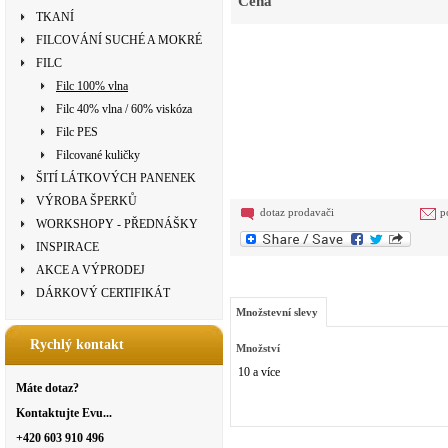
Cena
TKANÍ
FILCOVÁNÍ SUCHÉ A MOKRÉ
FILC
Filc 100% vlna
Filc 40% vlna / 60% viskóza
Filc PES
Filcované kuličky
ŠITÍ LÁTKOVÝCH PANENEK
VÝROBA ŠPERKŮ
dotaz prodavači
p
WORKSHOPY - PŘEDNÁŠKY
INSPIRACE
AKCE A VÝPRODEJ
DÁRKOVÝ CERTIFIKÁT
Množstevní slevy
Rychlý kontakt
Množství
10 a více
Máte dotaz?
Kontaktujte Evu...
+420 603 910 496