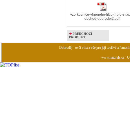
vzorkovnice-vlneneho-filcu-inbio-s.r.o.
obchod-dobrodej2.pdf
PŘEDCHOZÍ
PRODUKT
Dobroděj - ovčí vlna a vše pro její tvořivé a řemesl
www.naturals.cz - Ob