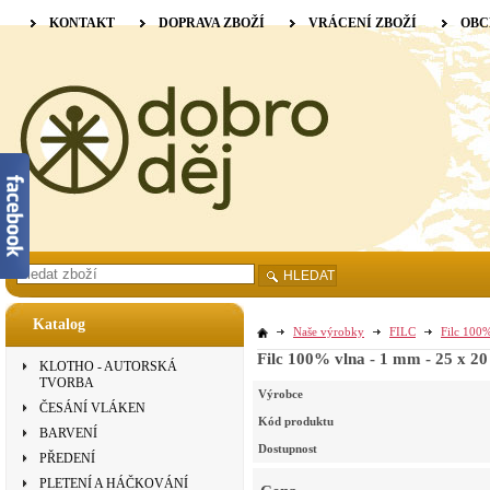
KONTAKT
DOPRAVA ZBOŽÍ
VRÁCENÍ ZBOŽÍ
OBC
HLEDAT
Katalog
Naše výrobky
FILC
Filc 100%
Filc 100% vlna - 1 mm - 25 x 2
KLOTHO - AUTORSKÁ
TVORBA
Výrobce
ČESÁNÍ VLÁKEN
Kód produktu
BARVENÍ
Dostupnost
PŘEDENÍ
PLETENÍ A HÁČKOVÁNÍ