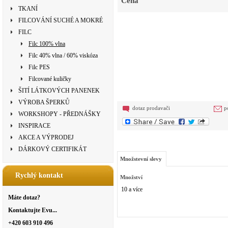
Cena
TKANÍ
FILCOVÁNÍ SUCHÉ A MOKRÉ
FILC
Filc 100% vlna
Filc 40% vlna / 60% viskóza
Filc PES
Filcované kuličky
ŠITÍ LÁTKOVÝCH PANENEK
VÝROBA ŠPERKŮ
dotaz prodavači
p
WORKSHOPY - PŘEDNÁŠKY
INSPIRACE
AKCE A VÝPRODEJ
DÁRKOVÝ CERTIFIKÁT
Množstevní slevy
Rychlý kontakt
Množství
10 a více
Máte dotaz?
Kontaktujte Evu...
+420 603 910 496