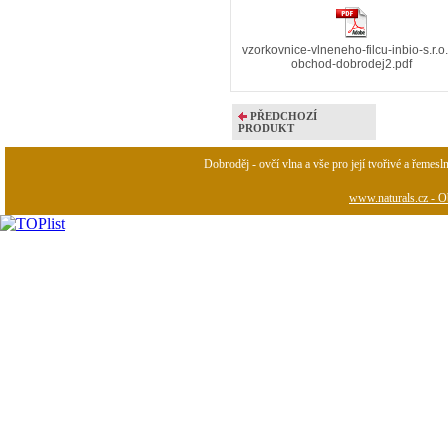
vzorkovnice-vlneneho-filcu-inbio-s.r.o.
obchod-dobrodej2.pdf
PŘEDCHOZÍ
PRODUKT
Dobroděj - ovčí vlna a vše pro její tvořivé a řemesl
www.naturals.cz - Ob