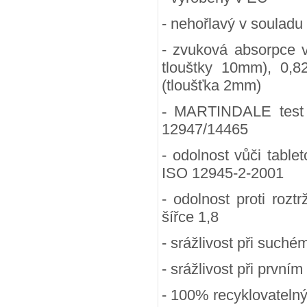
- nehořlavý v souladu
- zvuková absorpce 
tlouštky 10mm), 0,8
(tloušťka 2mm)
-
MARTINDALE test (
12947/14465
- odolnost vůči table
ISO 12945-2-2001
- odolnost proti rozt
šířce 1,8
- srážlivost při suchém
- srážlivost při prvním
- 100
% recyklovateln