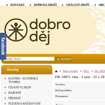
KONTAKT
DOPRAVA ZBOŽÍ
VRÁCENÍ ZBOŽÍ
OBC
HLEDAT
Katalog
Naše výrobky
FILC
Filc 100%
Filc 100% vlna - 1 mm - 25 x 20
KLOTHO - AUTORSKÁ
TVORBA
Výrobce
ČESÁNÍ VLÁKEN
Kód produktu
BARVENÍ
Dostupnost
PŘEDENÍ
PLETENÍ A HÁČKOVÁNÍ