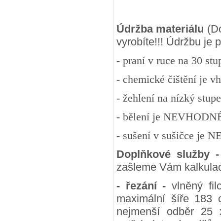
Údržba materiálu
(Do
vyrobíte!!! Údržbu je
- praní v ruce na 30 st
- chemické čištění je v
- žehlení na nízký stup
- bělení je NEVHODN
- sušení v sušičce j
Doplňkové služby 
zašleme Vám kalkulac
- řezání -
vlněný fil
maximální šíře 183 
nejmenší odběr 25