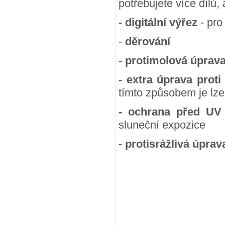
potřebujete více dílů,
- digitální výřez
- pro
-
děrování
- protimolová úprav
- extra úprava proti
tímto způsobem je lze
- ochrana před UV
sluneční expozice
-
protisrážlivá úprav