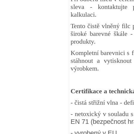
sleva - kontaktujte
kalkulaci.
Tento čistě vlněný fil
široké barevné škále -
produkty.
Kompletní barevnici s 
stáhnout a vytisknout
výrobkem.
Certifikace a technick
- čistá střižní vlna - d
- netoxický v souladu 
EN 71 (bezpečnost hra
- vyrobený v EU