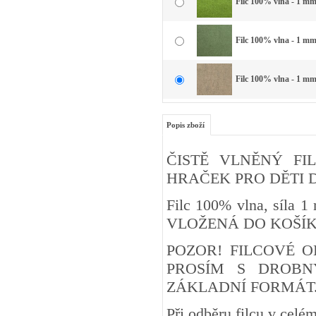
Filc 100% vlna - 1 mm 
Filc 100% vlna - 1 mm 
Filc 100% vlna - 1 mm 
Popis zboží
ČISTĚ VLNĚNÝ FIL
HRAČEK PRO DĚTI DO 3 
Filc 100% vlna, síla
VLOŽENÁ DO KOŠÍ
POZOR! FILCOVÉ O
PROSÍM S DROBN
ZÁKLADNÍ FORMÁT
Při odběru filcu v cel