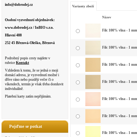
info@dobrodej.cz
Varianty zboží
Název
Osobní vyzvednutí objednávek:
www.dobrodej.cz / InBIO s.r.o.
Filc 100% vlna - 1 mm 
Hlavní 488
252 45 Březová-Oleško, Březová
Filc 100% vlna - 1 mm 
Podrobný popis cesty najdete v
rubrice
Kontakt
Filc 100% vlna - 1 mm
Vzhledem k tomu, že se jedná o moji
domácí adresu, je vyzvednutí možné i
dříve ráno nebo později večer či o
Filc 100% vlna - 1 mm 
víkendech, termín je však třeba domluvit
individuálně.
Platební karty zatím nepřijímám.
Filc 100% vlna - 1 mm 
Filc 100% vlna - 1 mm
Pojďme se potkat
Filc 100% vlna - 1 mm 