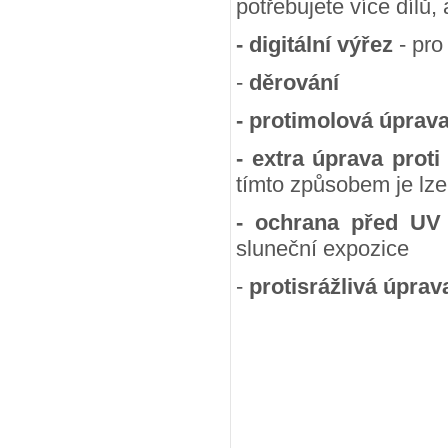
potřebujete více dílů,
- digitální výřez
- pro
-
děrování
- protimolová úprav
- extra úprava proti
tímto způsobem je lze
- ochrana před UV
sluneční expozice
-
protisrážlivá úprav