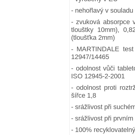
- nehořlavý v souladu
- zvuková absorpce 
tlouštky 10mm), 0,8
(tloušťka 2mm)
-
MARTINDALE test (
12947/14465
- odolnost vůči table
ISO 12945-2-2001
- odolnost proti rozt
šířce 1,8
- srážlivost při suchém
- srážlivost při prvním
- 100
% recyklovateln