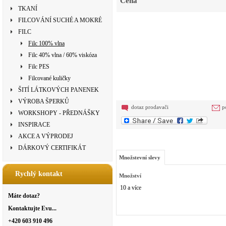
Cena
TKANÍ
FILCOVÁNÍ SUCHÉ A MOKRÉ
FILC
Filc 100% vlna
Filc 40% vlna / 60% viskóza
Filc PES
Filcované kuličky
ŠITÍ LÁTKOVÝCH PANENEK
VÝROBA ŠPERKŮ
dotaz prodavači
p
WORKSHOPY - PŘEDNÁŠKY
INSPIRACE
AKCE A VÝPRODEJ
DÁRKOVÝ CERTIFIKÁT
Množstevní slevy
Rychlý kontakt
Množství
10 a více
Máte dotaz?
Kontaktujte Evu...
+420 603 910 496