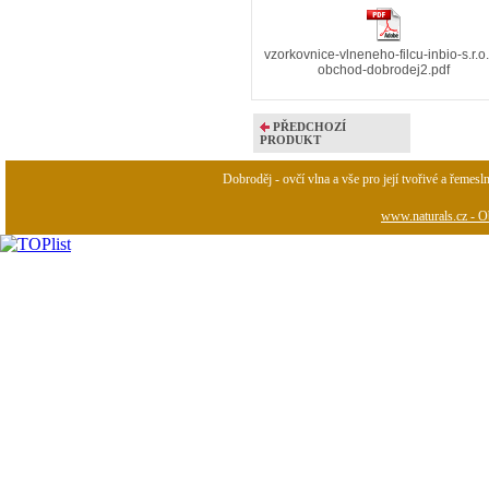
vzorkovnice-vlneneho-filcu-inbio-s.r.o.
obchod-dobrodej2.pdf
PŘEDCHOZÍ
PRODUKT
Dobroděj - ovčí vlna a vše pro její tvořivé a řemesl
www.naturals.cz - Ob