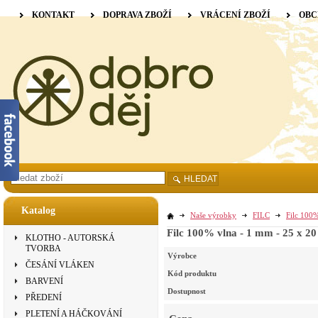
KONTAKT
DOPRAVA ZBOŽÍ
VRÁCENÍ ZBOŽÍ
OBC
HLEDAT
Katalog
Naše výrobky
FILC
Filc 100%
Filc 100% vlna - 1 mm - 25 x 20
KLOTHO - AUTORSKÁ
TVORBA
Výrobce
ČESÁNÍ VLÁKEN
Kód produktu
BARVENÍ
Dostupnost
PŘEDENÍ
PLETENÍ A HÁČKOVÁNÍ