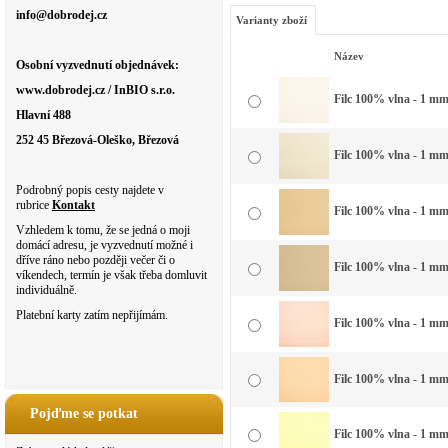
info@dobrodej.cz
Varianty zboží
Název
Osobní vyzvednutí objednávek:
www.dobrodej.cz / InBIO s.r.o.
Filc 100% vlna - 1 mm 
Hlavní 488
252 45 Březová-Oleško, Březová
Filc 100% vlna - 1 mm 
Podrobný popis cesty najdete v
rubrice
Kontakt
Filc 100% vlna - 1 mm
Vzhledem k tomu, že se jedná o moji
domácí adresu, je vyzvednutí možné i
dříve ráno nebo později večer či o
Filc 100% vlna - 1 mm 
víkendech, termín je však třeba domluvit
individuálně.
Platební karty zatím nepřijímám.
Filc 100% vlna - 1 mm 
Filc 100% vlna - 1 mm
Pojďme se potkat
Filc 100% vlna - 1 mm 