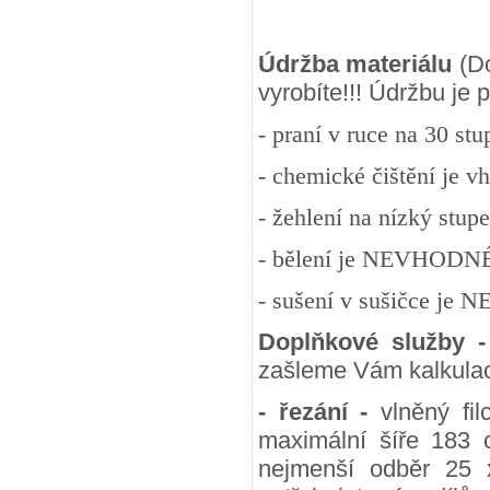
Údržba materiálu
(Do
vyrobíte!!! Údržbu je
- praní v ruce na 30 st
- chemické čištění je v
- žehlení na nízký stup
- bělení je NEVHODN
- sušení v sušičce j
Doplňkové služby 
zašleme Vám kalkulac
- řezání -
vlněný fil
maximální šíře 183 
nejmenší odběr 25