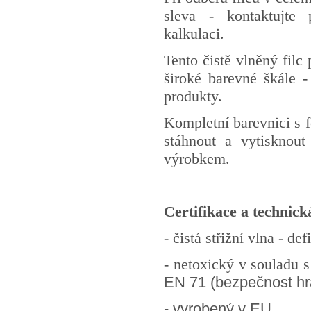
sleva - kontaktujte
kalkulaci.
Tento čistě vlněný fil
široké barevné škále -
produkty.
Kompletní barevnici s 
stáhnout a vytisknout
výrobkem.
Certifikace a technick
- čistá střižní vlna - d
- netoxický v souladu 
EN 71 (bezpečnost hra
- vyrobený v EU