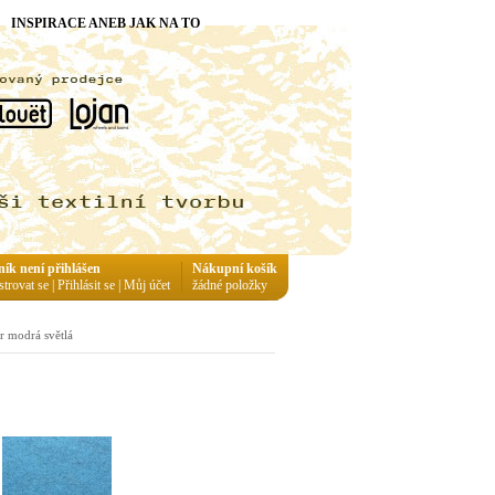
INSPIRACE ANEB JAK NA TO
ník není přihlášen
Nákupní košík
strovat se
|
Přihlásit se
|
Můj účet
žádné položky
r modrá světlá