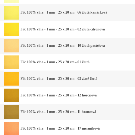
Filc 100% vlna - 1 mm - 25 x 20 cm - 66 žlutá kanárková
Filc 100% vlna - 1 mm - 25 x 20 cm - 02 žlutá citronová
Filc 100% vlna - 1 mm - 25 x 20 cm - 10 žlutá pastelová
Filc 100% vlna - 1 mm - 25 x 20 cm - 01 žlutá
Filc 100% vlna - 1 mm - 25 x 20 cm - 03 zlatě žlutá
Filc 100% vlna - 1 mm - 25 x 20 cm - 12 hořčicová
Filc 100% vlna - 1 mm - 25 x 20 cm - 11 bronzová
Filc 100% vlna - 1 mm - 25 x 20 cm - 17 meruňková