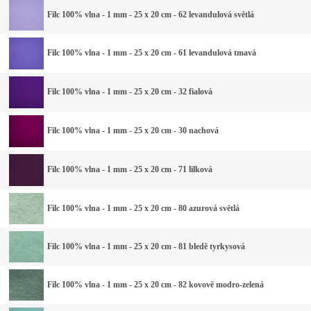
Filc 100% vlna - 1 mm - 25 x 20 cm - 62 levandulová světlá
Filc 100% vlna - 1 mm - 25 x 20 cm - 61 levandulová tmavá
Filc 100% vlna - 1 mm - 25 x 20 cm - 32 fialová
Filc 100% vlna - 1 mm - 25 x 20 cm - 30 nachová
Filc 100% vlna - 1 mm - 25 x 20 cm - 71 lilková
Filc 100% vlna - 1 mm - 25 x 20 cm - 80 azurová světlá
Filc 100% vlna - 1 mm - 25 x 20 cm - 81 bledě tyrkysová
Filc 100% vlna - 1 mm - 25 x 20 cm - 82 kovově modro-zelená