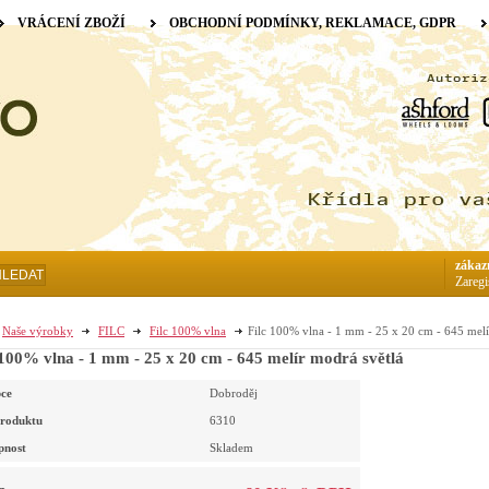
VRÁCENÍ ZBOŽÍ
OBCHODNÍ PODMÍNKY, REKLAMACE, GDPR
zákaz
HLEDAT
Zaregi
Naše výrobky
FILC
Filc 100% vlna
Filc 100% vlna - 1 mm - 25 x 20 cm - 645 melí
 100% vlna - 1 mm - 25 x 20 cm - 645 melír modrá světlá
ce
Dobroděj
roduktu
6310
pnost
Skladem