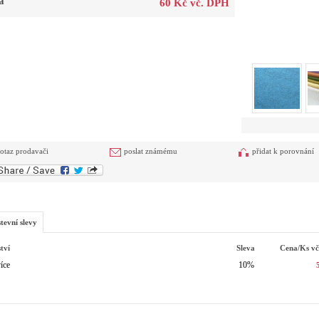
a
60 Kč vč. DPH
otaz prodavači
poslat známému
přidat k porovnání
tevní slevy
tví
Sleva
Cena/ks
v
íce
10%