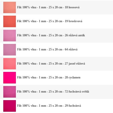
Filc 100% vlna - 1 mm - 25 x 20 cm - 18 lososová
Filc 100% vlna - 1 mm - 25 x 20 cm - 19 broskvová
Filc 100% vlna - 1 mm - 25 x 20 cm - 26 růžová antik
Filc 100% vlna - 1 mm - 25 x 20 cm - 64 růžová
Filc 100% vlna - 1 mm - 25 x 20 cm - 27 jasně růžová
Filc 100% vlna - 1 mm - 25 x 20 cm - 28 cyclamen
Filc 100% vlna - 1 mm - 25 x 20 cm - 72 fuchsiová světlá
Filc 100% vlna - 1 mm - 25 x 20 cm - 29 fuchsiová