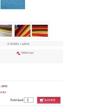
4 obrázky v galerii
hlídací pes
č. DPH
54 Kč
Počet kusů
KOUPIT