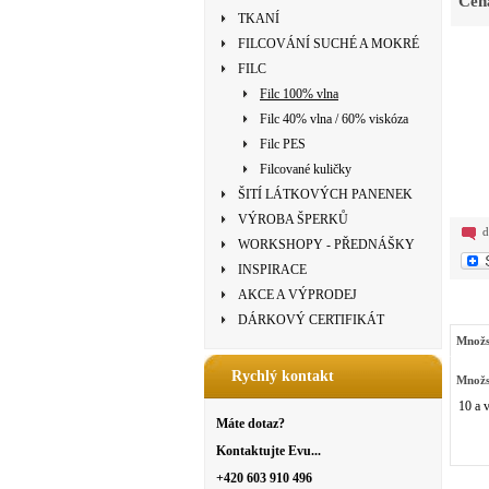
Cen
TKANÍ
FILCOVÁNÍ SUCHÉ A MOKRÉ
FILC
Filc 100% vlna
Filc 40% vlna / 60% viskóza
Filc PES
Filcované kuličky
ŠITÍ LÁTKOVÝCH PANENEK
VÝROBA ŠPERKŮ
d
WORKSHOPY - PŘEDNÁŠKY
INSPIRACE
AKCE A VÝPRODEJ
DÁRKOVÝ CERTIFIKÁT
Množs
Rychlý kontakt
Množs
10 a v
Máte dotaz?
Kontaktujte Evu...
+420 603 910 496