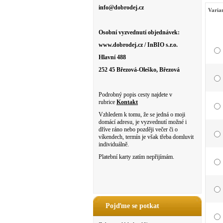
info@dobrodej.cz
Varia
Osobní vyzvednutí objednávek:
www.dobrodej.cz / InBIO s.r.o.
Hlavní 488
252 45 Březová-Oleško, Březová
Podrobný popis cesty najdete v
rubrice
Kontakt
Vzhledem k tomu, že se jedná o moji
domácí adresu, je vyzvednutí možné i
dříve ráno nebo později večer či o
víkendech, termín je však třeba domluvit
individuálně.
Platební karty zatím nepřijímám.
Pojďme se potkat