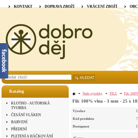
KONTAKT
DOPRAVA ZBOŽÍ
VRÁCENÍ ZBOŽÍ
OBC
HLEDAT
Katalog
Naše výrobky
FILC
Filc 100%
Filc 100% vlna - 3 mm - 25 x 183
KLOTHO - AUTORSKÁ
TVORBA
Výrobce
D
ČESÁNÍ VLÁKEN
Kód produktu
7
BARVENÍ
Dostupnost
D
PŘEDENÍ
PLETENÍ A HÁČKOVÁNÍ