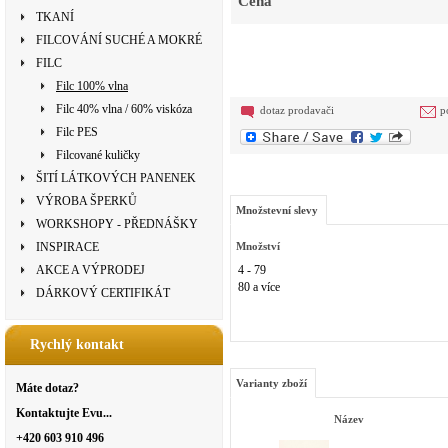
Cena
TKANÍ
FILCOVÁNÍ SUCHÉ A MOKRÉ
FILC
Filc 100% vlna
Filc 40% vlna / 60% viskóza
dotaz prodavači
p
Filc PES
Filcované kuličky
ŠITÍ LÁTKOVÝCH PANENEK
VÝROBA ŠPERKŮ
Množstevní slevy
WORKSHOPY - PŘEDNÁŠKY
INSPIRACE
Množství
AKCE A VÝPRODEJ
4 - 79
80 a více
DÁRKOVÝ CERTIFIKÁT
Rychlý kontakt
Varianty zboží
Máte dotaz?
Kontaktujte Evu...
Název
+420 603 910 496