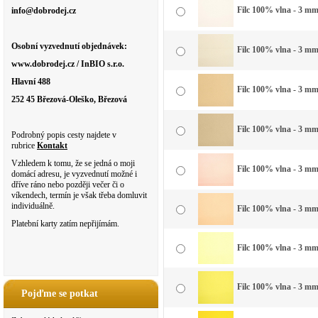
Filc 100% vlna - 3 mm 
info@dobrodej.cz
Osobní vyzvednutí objednávek:
Filc 100% vlna - 3 mm 
www.dobrodej.cz / InBIO s.r.o.
Hlavní 488
Filc 100% vlna - 3 mm
252 45 Březová-Oleško, Březová
Filc 100% vlna - 3 mm 
Podrobný popis cesty najdete v
rubrice
Kontakt
Vzhledem k tomu, že se jedná o moji
Filc 100% vlna - 3 mm
domácí adresu, je vyzvednutí možné i
dříve ráno nebo později večer či o
víkendech, termín je však třeba domluvit
individuálně.
Filc 100% vlna - 3 mm
Platební karty zatím nepřijímám.
Filc 100% vlna - 3 mm
Filc 100% vlna - 3 mm
Pojďme se potkat