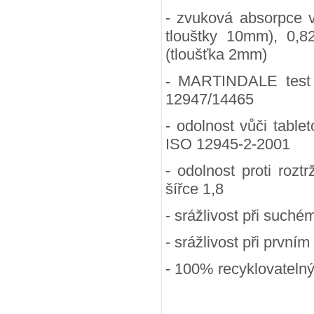
- zvuková absorpce 
tlouštky 10mm), 0,8
(tloušťka 2mm)
-
MARTINDALE test (
12947/14465
- odolnost vůči table
ISO 12945-2-2001
- odolnost proti rozt
šířce 1,8
- srážlivost při suchém
- srážlivost při prvním
- 100
% recyklovateln