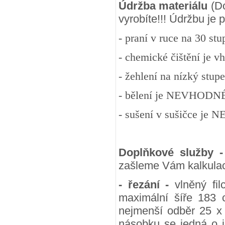
Údržba materiálu
(Do
vyrobíte!!! Údržbu je
- praní v ruce na 30 st
- chemické čištění je v
- žehlení na nízký stup
- bělení je NEVHODN
- sušení v sušičce j
Doplňkové služby 
zašleme Vám kalkulac
- řezání -
vlněný fil
maximální šíře 183 
nejmenší odběr 25 x
násobku se jedná o j