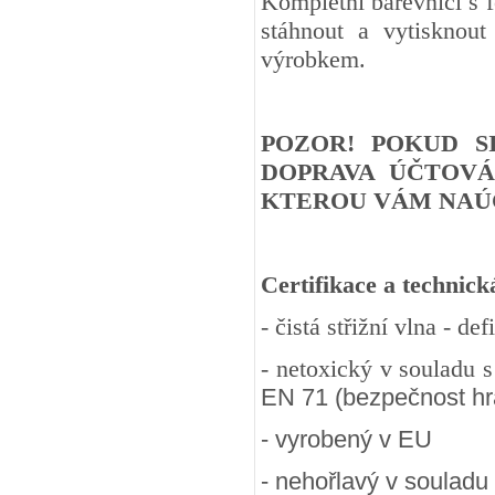
Kompletní barevnici s 
stáhnout a vytisknout
výrobkem.
POZOR! POKUD S
DOPRAVA ÚČTOVÁ
KTEROU VÁM NAÚČ
Certifikace a technick
- čistá střižní vlna - d
- netoxický v souladu 
EN 71 (bezpečnost hra
- vyrobený v EU
- nehořlavý v souladu