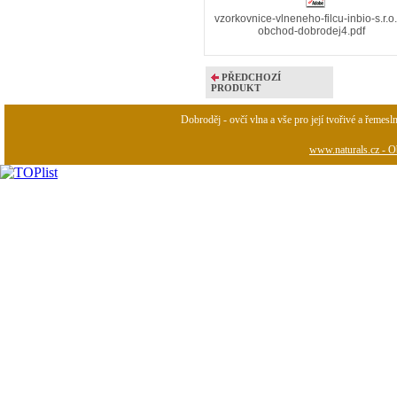
vzorkovnice-vlneneho-filcu-inbio-s.r.o.
obchod-dobrodej4.pdf
PŘEDCHOZÍ
PRODUKT
Dobroděj - ovčí vlna a vše pro její tvořivé a řemesl
www.naturals.cz - Ob