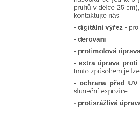
pruhů v délce 25 cm),
kontaktujte nás
- digitální výřez
- pro
-
děrování
- protimolová úprav
- extra úprava proti
tímto způsobem je lze
- ochrana před UV
sluneční expozice
-
protisrážlivá úprav