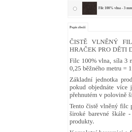
Filc 100% vlna - 3 mm
Popis zboží
ČISTĚ VLNĚNÝ FIL
HRAČEK PRO DĚTI DO 3 
Filc 100% vlna, síla 3
0,25 běžného metru
Základní jednotka pro
pokud objednáte více j
přehnutém v polovině š
Tento čistě vlněný fil
široké barevné škále -
produkty.