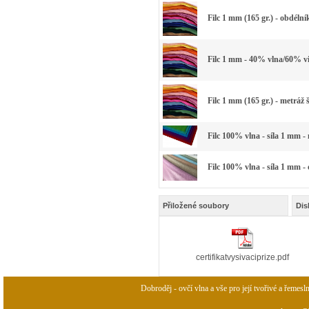
Filc 1 mm (165 gr.) - obdélní
Filc 1 mm - 40% vlna/60% vi
Filc 1 mm (165 gr.) - metráž 
Filc 100% vlna - síla 1 mm -
Filc 100% vlna - síla 1 mm -
Přiložené soubory
Dis
certifikatvysivaciprize.pdf
Dobroděj - ovčí vlna a vše pro její tvořivé a řemesl