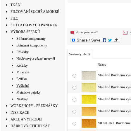
TKANÍ
FILCOVÁNÍ SUCHÉ A MOKRÉ
FILC
ŠITÍ LÁTKOVÝCH PANENEK
VÝROBA ŠPERKŮ
dotaz prodavači
p
Stříbrné komponenty
Bižuterní komponenty
Přívěsky
Varianty zboží
Návlekový a vázací materiál
Název
Korálky
Minerály
Mouliné Bavlněná vyšív
Peříčka
Vyšívání
Mouliné Bavlněná vyšív
Metalické pajetky
Nástroje
Mouliné Bavlněná vyší
WORKSHOPY - PŘEDNÁŠKY
Mouliné Bavlněná vyšív
INSPIRACE
AKCE A VÝPRODEJ
MOULINÉ Bavlněná vyš
DÁRKOVÝ CERTIFIKÁT