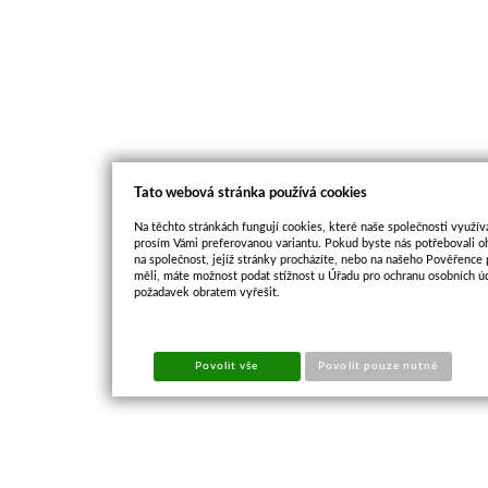
Tato webová stránka používá cookies
Na těchto stránkách fungují cookies, které naše společnosti využíva
prosím Vámi preferovanou variantu. Pokud byste nás potřebovali oh
na společnost, jejíž stránky procházíte, nebo na našeho Pověřence
měli, máte možnost podat stížnost u Úřadu pro ochranu osobních ú
požadavek obratem vyřešit.
Povolit vše
Povolit pouze nutné