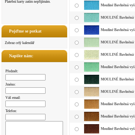
Platební karty zatím nepřijímám.
Mouliné Bavlněná vyší
MOULINÉ Bavlněná vy
Mouliné Bavlněná vyší
Pojďme se potkat
MOULINÉ Bavlněná vyš
Zobraz celý kalendář
MOULINÉ Bavlněná vyš
Napište nám:
Mouliné Bavlněná vyšív
Předmět:
MOULINÉ Bavlněná vyš
Jméno:
MOULINÉ Bavlněná vy
Váš email:
Mouliné Bavlněná vyší
Telefon:
Mouliné Bavlněná vyší
Mouliné Bavlněná vyší