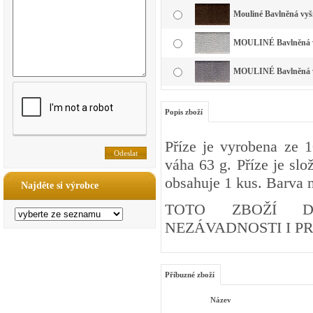
Mouliné Bavlněná vyš
MOULINÉ Bavlněná vyš
MOULINÉ Bavlněná vy
Popis zboží
Příze je vyrobena ze 
váha 63 g. Příze je slo
obsahuje 1 kus. Barva n
Najděte si výrobce
TOTO ZBOŽÍ DI
NEZÁVADNOSTI I PRO
Příbuzné zboží
Název