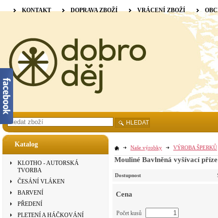
KONTAKT
DOPRAVA ZBOŽÍ
VRÁCENÍ ZBOŽÍ
OBC
HLEDAT
Katalog
Naše výrobky
VÝROBA ŠPERKŮ
Mouliné Bavlněná vyšívací příze
KLOTHO - AUTORSKÁ
TVORBA
Dostupnost
ČESÁNÍ VLÁKEN
BARVENÍ
Cena
PŘEDENÍ
Počet kusů
PLETENÍ A HÁČKOVÁNÍ