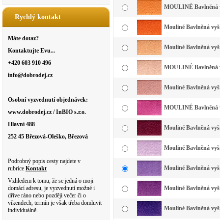
MOULINÉ Bavlněná vyš
Rychlý kontakt
Mouliné Bavlněná vyší
Máte dotaz?
Mouliné Bavlněná vyší
Kontaktujte Evu...
+420 603 910 496
MOULINÉ Bavlněná vyš
info@dobrodej.cz
Mouliné Bavlněná vyší
Osobní vyzvednutí objednávek:
MOULINÉ Bavlněná vy
www.dobrodej.cz / InBIO s.r.o.
Hlavní 488
Mouliné Bavlněná vyší
252 45 Březová-Oleško, Březová
Mouliné Bavlněná vyšív
Podrobný popis cesty najdete v
Mouliné Bavlněná vyšív
rubrice
Kontakt
Vzhledem k tomu, že se jedná o moji
domácí adresu, je vyzvednutí možné i
Mouliné Bavlněná vyší
dříve ráno nebo později večer či o
víkendech, termín je však třeba domluvit
Mouliné Bavlněná vyší
individuálně.