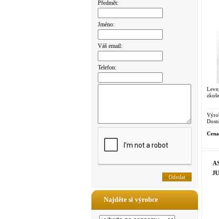
Předmět:
Jméno:
Váš email:
Telefon:
Levn
zkuše
Výro
Dostu
Cena
AS
JU
Najděte si výrobce