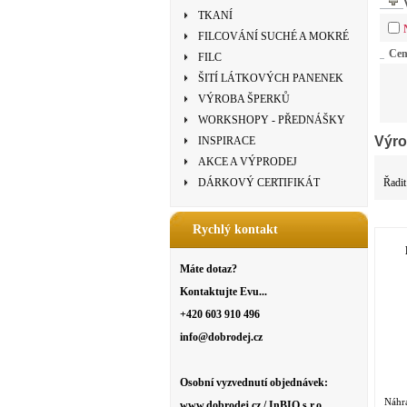
TKANÍ
FILCOVÁNÍ SUCHÉ A MOKRÉ
Ce
FILC
ŠITÍ LÁTKOVÝCH PANENEK
VÝROBA ŠPERKŮ
WORKSHOPY - PŘEDNÁŠKY
Výro
INSPIRACE
AKCE A VÝPRODEJ
Řadit
DÁRKOVÝ CERTIFIKÁT
Rychlý kontakt
Máte dotaz?
Kontaktujte Evu...
+420 603 910 496
info@dobrodej.cz
Osobní vyzvednutí objednávek:
Náhr
www.dobrodej.cz / InBIO s.r.o.