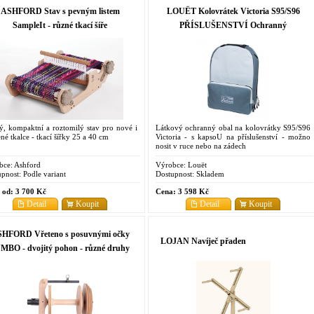
ASHFORD Stav s pevným listem
LOUËT Kolovrátek Victoria S95/S96
SampleIt - různé tkací šíře
PŘÍSLUŠENSTVÍ Ochranný
obal/taška
ý, kompaktní a roztomilý stav pro nové i
Látkový ochranný obal na kolovrátky S95/S96
né tkalce - tkací šířky 25 a 40 cm
Victoria - s kapsoU na příslušenství - možno
nosit v ruce nebo na zádech
bce:
Ashford
Výrobce:
Louët
pnost:
Podle variant
Dostupnost:
Skladem
 od:
3 700 Kč
Cena:
3 598 Kč
Detail
Koupit
Detail
Koupit
HFORD Vřeteno s posuvnými očky
LOJAN Navíječ přaden
MBO - dvojitý pohon - různé druhy