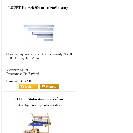
LOUËT Paprsek 90 cm - různé hustoty
Ocelový paprsek v šířce 90 cm - hustoty 20-10
- 100-10 - výška 12 cm
Výrobce:
Louët
Dostupnost:
Do 2 týdnů
Cena od:
3 572 Kč
Detail
Koupit
LOUËT Stolní stav Jane - různé
konfigurace a příslušenství