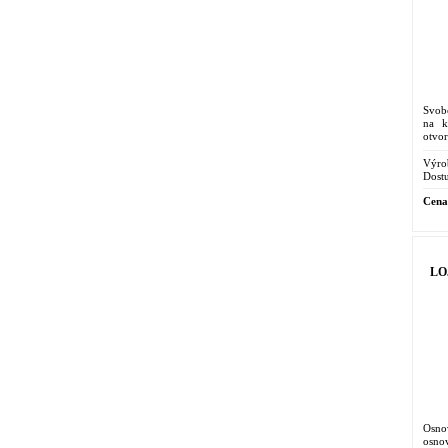
Svob
na k
otvor
až 22
Výro
Dostu
Cena
LOJ
Osno
osno