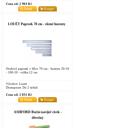
Cena od:
2 964 Kč
Detail
Koupit
LOUËT Paprsek 70 cm - různé hustoty
Ocelový paprsek v šířce 70 cm - hustoty 20-10
- 100-10 - výška 12 cm
Výrobce:
Louët
Dostupnost:
Do 2 týdnů
Cena od:
2 831 Kč
Detail
Koupit
ASHFORD Ruční navíječ cívek -
dřevěný