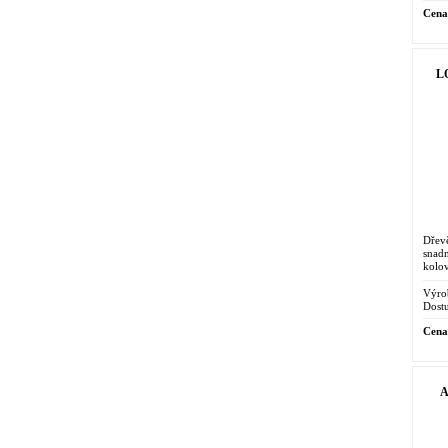
Cena
LO
Dřev
snadn
kolo
Výro
Dostu
Cena
A