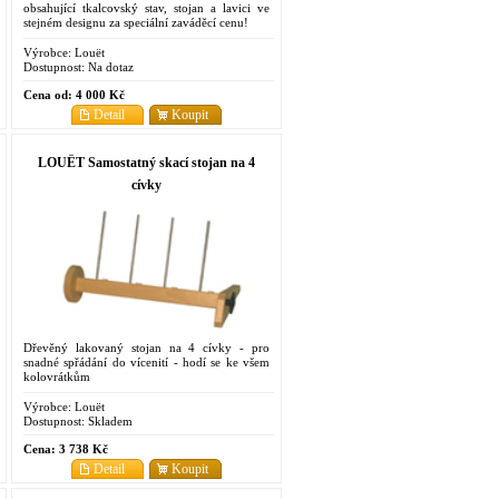
obsahující tkalcovský stav, stojan a lavici ve
stejném designu za speciální zaváděcí cenu!
Výrobce:
Louët
Dostupnost:
Na dotaz
Cena od:
4 000 Kč
Detail
Koupit
LOUËT Samostatný skací stojan na 4
cívky
Dřevěný lakovaný stojan na 4 cívky - pro
snadné spřádání do vícenití - hodí se ke všem
kolovrátkům
Výrobce:
Louët
Dostupnost:
Skladem
Cena:
3 738 Kč
Detail
Koupit