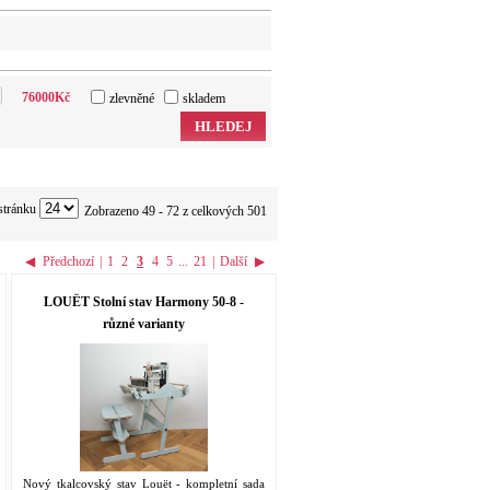
76000
Kč
zlevněné
skladem
HLEDEJ
stránku
Zobrazeno 49 - 72 z celkových 501
◀
Předchozí
|
1
2
3
4
5
...
21
|
Další
▶
LOUËT Stolní stav Harmony 50-8 -
různé varianty
Nový tkalcovský stav Louët - kompletní sada