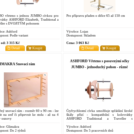
O vřeteno s jednou JUMBO cívkou pro
Pro přípravu přaden o délce 65 až 150 cm
vrátky ASHFORD Elizabeth, Traditional a
eller s DVOJITÝM pohonem
bce:
Ashford
Výrobce:
Lojan
pnost:
Podle variant
Dostupnost:
Skladem
 od:
3 315 Kč
Cena:
3 063 Kč
Detail
Koupit
Detail
Koupit
ASHFORD Vřeteno s posuvnými očky
IMAKRA Snovací rám
JUMBO - jednoduchý pohon - různé
druhy
ný snovací rám - rozměr 60 x 90 cm - lze
Čtyřrychlostní cívka umožňuje spřádání široké
it na zeď či připevnit ke stolu - až na 4
škály přízí - kompatibilní s kolovrátky
y osnovy
ASHFORD Traditional a Traveller s
jednoduchým pohonem
bce:
Glimakra
Výrobce:
Ashford
pnost:
Do 2 týdnů
Dostupnost:
Do 5 pracovních dnů