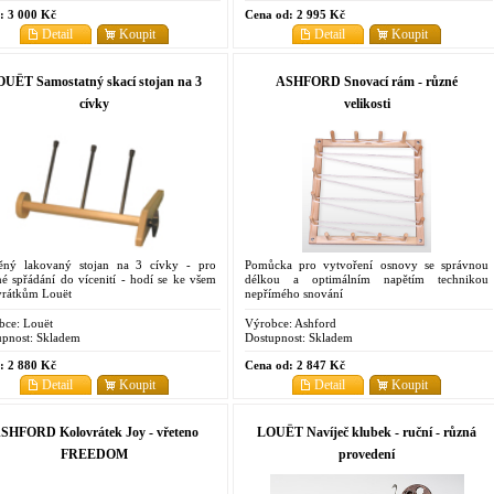
:
3 000 Kč
Cena od:
2 995 Kč
Detail
Koupit
Detail
Koupit
UËT Samostatný skací stojan na 3
ASHFORD Snovací rám - různé
cívky
velikosti
ěný lakovaný stojan na 3 cívky - pro
Pomůcka pro vytvoření osnovy se správnou
é spřádání do vícenití - hodí se ke všem
délkou a optimálním napětím technikou
vrátkům Louët
nepřímého snování
bce:
Louët
Výrobce:
Ashford
pnost:
Skladem
Dostupnost:
Skladem
:
2 880 Kč
Cena od:
2 847 Kč
Detail
Koupit
Detail
Koupit
SHFORD Kolovrátek Joy - vřeteno
LOUËT Navíječ klubek - ruční - různá
FREEDOM
provedení