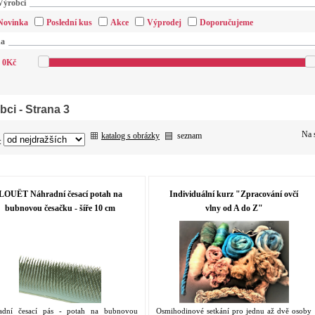
Výrobci
Novinka
Poslední kus
Akce
Výprodej
Doporučujeme
na
0
Kč
bci
- Strana 3
Na 
katalog s obrázky
seznam
:
LOUËT Náhradní česací potah na
Individuální kurz "Zpracování ovčí
bubnovou česačku - šíře 10 cm
vlny od A do Z"
adní česací pás - potah na bubnovou
Osmihodinové setkání pro jednu až dvě osoby