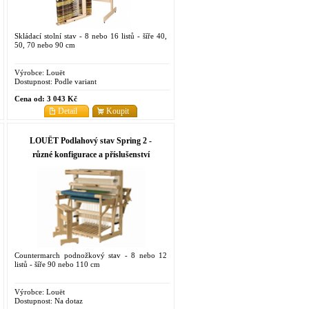
Skládací stolní stav - 8 nebo 16 listů - šíře 40,
50, 70 nebo 90 cm
Výrobce:
Louët
Dostupnost:
Podle variant
Cena od:
3 043 Kč
Detail
Koupit
LOUËT Podlahový stav Spring 2 -
různé konfigurace a příslušenství
Countermarch podnožkový stav - 8 nebo 12
listů - šíře 90 nebo 110 cm
Výrobce:
Louët
Dostupnost:
Na dotaz