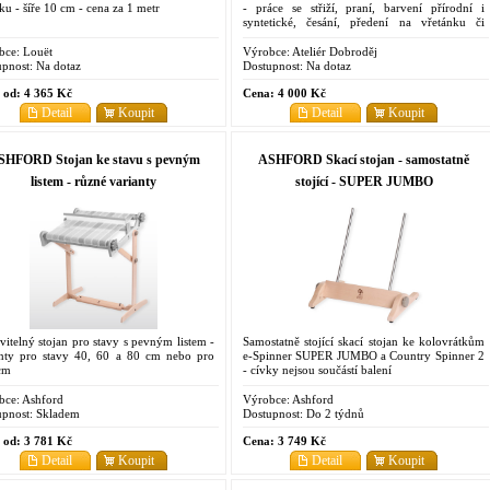
ku - šíře 10 cm - cena za 1 metr
- práce se střiží, praní, barvení přírodní i
syntetické, česání, předení na vřetánku či
kolovrátku či filcování suché i mokré
bce:
Louët
Výrobce:
Ateliér Dobroděj
pnost:
Na dotaz
Dostupnost:
Na dotaz
 od:
4 365 Kč
Cena:
4 000 Kč
Detail
Koupit
Detail
Koupit
SHFORD Stojan ke stavu s pevným
ASHFORD Skací stojan - samostatně
listem - různé varianty
stojící - SUPER JUMBO
vitelný stojan pro stavy s pevným listem -
Samostatně stojící skací stojan ke kolovrátkům
anty pro stavy 40, 60 a 80 cm nebo pro
e-Spinner SUPER JUMBO a Country Spinner 2
cm
- cívky nejsou součástí balení
bce:
Ashford
Výrobce:
Ashford
pnost:
Skladem
Dostupnost:
Do 2 týdnů
 od:
3 781 Kč
Cena:
3 749 Kč
Detail
Koupit
Detail
Koupit