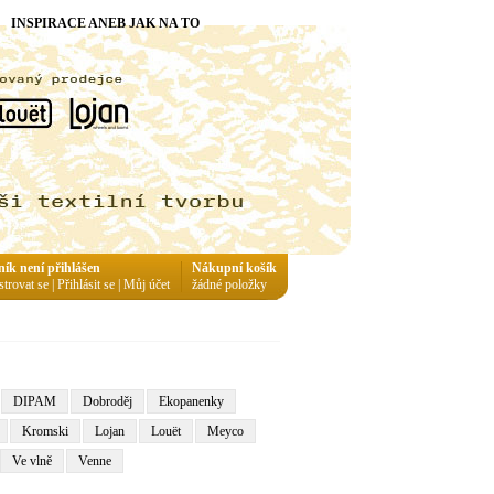
INSPIRACE ANEB JAK NA TO
ník není přihlášen
Nákupní košík
strovat se
|
Přihlásit se
|
Můj účet
žádné položky
DIPAM
Dobroděj
Ekopanenky
Kromski
Lojan
Louët
Meyco
Ve vlně
Venne