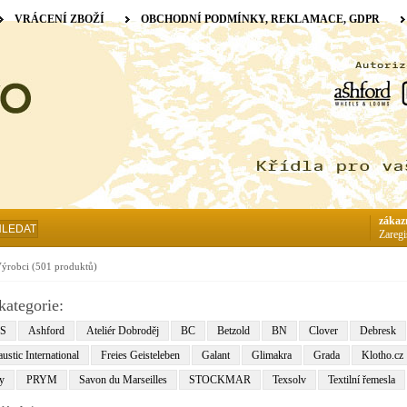
VRÁCENÍ ZBOŽÍ
OBCHODNÍ PODMÍNKY, REKLAMACE, GDPR
zákaz
HLEDAT
Zaregi
ýrobci
(501 produktů)
kategorie:
S
Ashford
Ateliér Dobroděj
BC
Betzold
BN
Clover
Debresk
ustic International
Freies Geisteleben
Galant
Glimakra
Grada
Klotho.cz
y
PRYM
Savon du Marseilles
STOCKMAR
Texsolv
Textilní řemesla