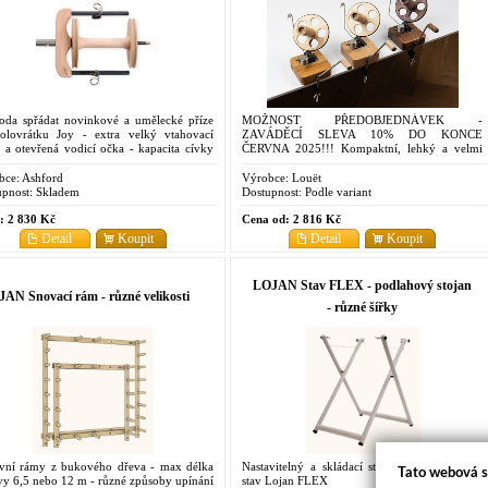
oda spřádat novinkové a umělecké příze
MOŽNOST PŘEDOBJEDNÁVEK -
olovrátku Joy - extra velký vtahovací
ZAVÁDĚCÍ SLEVA 10% DO KONCE
 a otevřená vodicí očka - kapacita cívky
ČERVNA 2025!!! Kompaktní, lehký a velmi
5 g
snadno použitelný klubíčkovač - provedení
buk, bambus nebo ořech
bce:
Ashford
Výrobce:
Louët
pnost:
Skladem
Dostupnost:
Podle variant
:
2 830 Kč
Cena od:
2 816 Kč
Detail
Koupit
Detail
Koupit
LOJAN Stav FLEX - podlahový stojan
AN Snovací rám - různé velikosti
- různé šířky
vní rámy z bukového dřeva - max délka
Nastavitelný a skládací stojan pro tkalcovský
Tato webová s
vy 6,5 nebo 12 m - různé způsoby upínání
stav Lojan FLEX