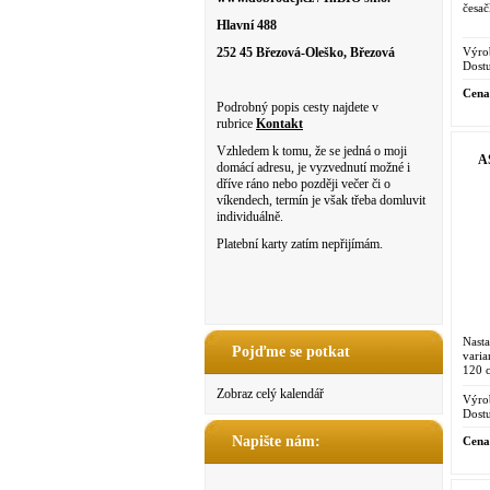
česač
Hlavní 488
Výro
252 45 Březová-Oleško, Březová
Dostu
Cena
Podrobný popis cesty najdete v
rubrice
Kontakt
Vzhledem k tomu, že se jedná o moji
A
domácí adresu, je vyzvednutí možné i
dříve ráno nebo později večer či o
víkendech, termín je však třeba domluvit
individuálně.
Platební karty zatím nepřijímám.
Nasta
Pojďme se potkat
vari
120 
Zobraz celý kalendář
Výro
Dostu
Napište nám:
Cena