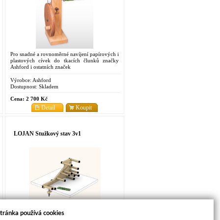
Pro snadné a rovnoměrné navíjení papírových i
plastových cívek do tkacích člunků značky
Ashford i ostatních značek
Výrobce:
Ashford
Dostupnost:
Skladem
Cena:
2 700 Kč
Detail
Koupit
LOJAN Stužkový stav 3v1
Všestranný stužkový tkalcovský stav je ideální
tránka používá cookies
pro krátké i dlouhé pásky a je také velmi