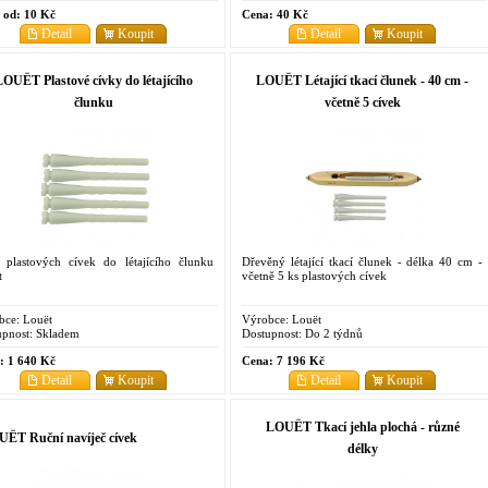
 od:
10 Kč
Cena:
40 Kč
Detail
Koupit
Detail
Koupit
OUËT Plastové cívky do létajícího
LOUËT Létající tkací člunek - 40 cm -
člunku
včetně 5 cívek
 plastových cívek do létajícího člunku
Dřevěný létající tkací člunek - délka 40 cm -
t
včetně 5 ks plastových cívek
bce:
Louët
Výrobce:
Louët
pnost:
Skladem
Dostupnost:
Do 2 týdnů
:
1 640 Kč
Cena:
7 196 Kč
Detail
Koupit
Detail
Koupit
LOUËT Tkací jehla plochá - různé
ËT Ruční navíječ cívek
délky