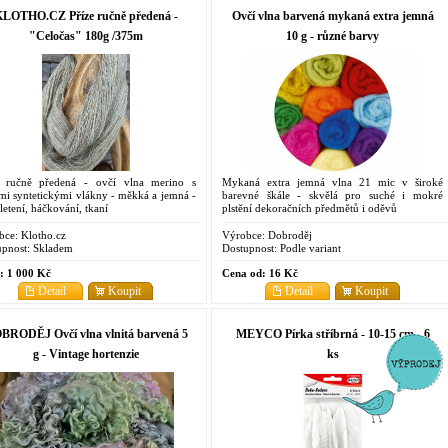
LOTHO.CZ Příze ručně předená -
Ovčí vlna barvená mykaná extra jemná
"Celočas" 180g /375m
10 g - různé barvy
e ručně předená - ovčí vlna merino s
Mykaná extra jemná vlna 21 mic v široké
mi syntetickými vlákny - měkká a jemná -
barevné škále - skvělá pro suché i mokré
letení, háčkování, tkaní
plstění dekoračních předmětů i oděvů
bce:
Klotho.cz
Výrobce:
Dobroděj
pnost:
Skladem
Dostupnost:
Podle variant
:
1 000 Kč
Cena od:
16 Kč
Detail
Koupit
Detail
Koupit
BRODĚJ Ovčí vlna vlnitá barvená 5
MEYCO Pírka stříbrná - 10-15 cm - 6
g - Vintage hortenzie
ks