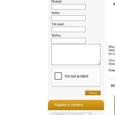
Předmět:
K
Jméno:
Váš email:
Telefon:
Příz
leklý
pro p
Výro
Dostu
Cena
DO
Najděte si výrobce