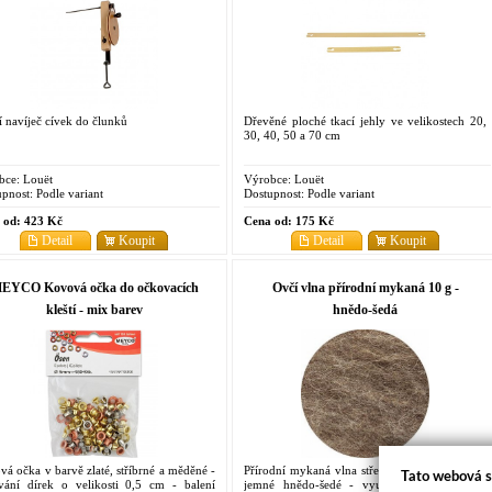
 navíječ cívek do člunků
Dřevěné ploché tkací jehly ve velikostech 20,
30, 40, 50 a 70 cm
bce:
Louët
Výrobce:
Louët
pnost:
Podle variant
Dostupnost:
Podle variant
 od:
423 Kč
Cena od:
175 Kč
Detail
Koupit
Detail
Koupit
EYCO Kovová očka do očkovacích
Ovčí vlna přírodní mykaná 10 g -
kleští - mix barev
hnědo-šedá
á očka v barvě zlaté, stříbrné a měděné -
Přírodní mykaná vlna střední jemnosti v barvě
Tato webová s
vání dírek o velikosti 0,5 cm - balení
jemné hnědo-šedé - využijete ji při tvorbě