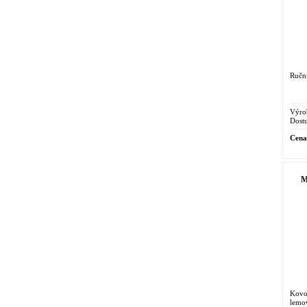
Ruční
Výro
Dostu
Cena
M
Kovov
lemo