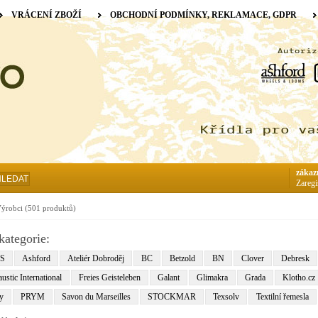
VRÁCENÍ ZBOŽÍ
OBCHODNÍ PODMÍNKY, REKLAMACE, GDPR
zákaz
HLEDAT
Zaregi
ýrobci
(501 produktů)
kategorie:
S
Ashford
Ateliér Dobroděj
BC
Betzold
BN
Clover
Debresk
ustic International
Freies Geisteleben
Galant
Glimakra
Grada
Klotho.cz
y
PRYM
Savon du Marseilles
STOCKMAR
Texsolv
Textilní řemesla