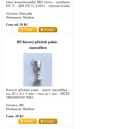
rámci kontrolovaného BIO chovu - certifikace
EN 71 - DIN EN 71-3:2021 - výborná kvalita
BEZ NEČISTOT - vhodné na výplně i na
filcování suché či mokré
Výrobce:
Dobroděj
Dostupnost:
Skladem
Cena od:
10 Kč
Detail
Koupit
BN Kovový přívěsek pohár -
starostříbro
Kovový přívěsek pohár - pokov starostříbro -
cca 20 x 8 x 5 mm - cena za 1 kus - MŮŽE
OBSAHOVAT NIKL
Výrobce:
BN
Dostupnost:
Skladem
Cena:
20 Kč
Detail
Koupit