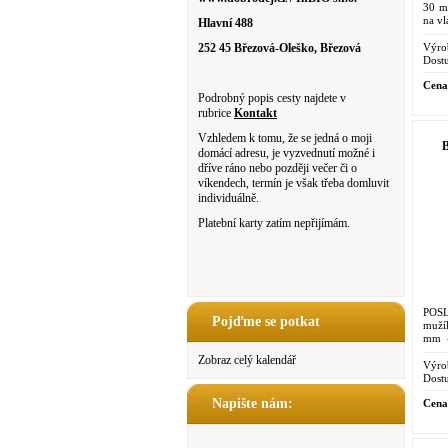
30 mi
na v
Hlavní 488
Výro
252 45 Březová-Oleško, Březová
Dostu
Cena
Podrobný popis cesty najdete v
rubrice
Kontakt
Vzhledem k tomu, že se jedná o moji
B
domácí adresu, je vyzvednutí možné i
dříve ráno nebo později večer či o
víkendech, termín je však třeba domluvit
individuálně.
Platební karty zatím nepřijímám.
POSL
Pojďme se potkat
muží
mm 
NIK
Zobraz celý kalendář
Výro
Dostu
Napište nám:
Cena