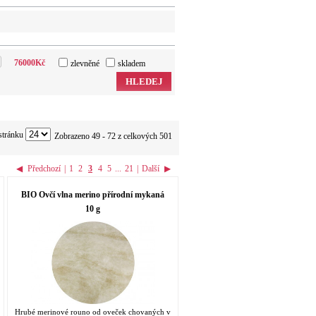
76000
Kč
zlevněné
skladem
HLEDEJ
stránku
Zobrazeno 49 - 72 z celkových 501
◀
Předchozí
|
1
2
3
4
5
...
21
|
Další
▶
BIO Ovčí vlna merino přírodní mykaná
10 g
Hrubé merinové rouno od oveček chovaných v