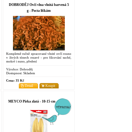
DOBRODĚJ Ovčí vlna vlnitá barvená 5
g - Pocta liškám
Kompletně ručně zpracované vlnité ovčí rouno
v živých tónech rezavé - pro filcování suché,
mokré i nuno, předení
Výrobce:
Dobroděj
Dostupnost:
Skladem
Cena:
35 Kč
Detail
Koupit
MEYCO Pírka zlatá - 10-15 cm - 6 ks