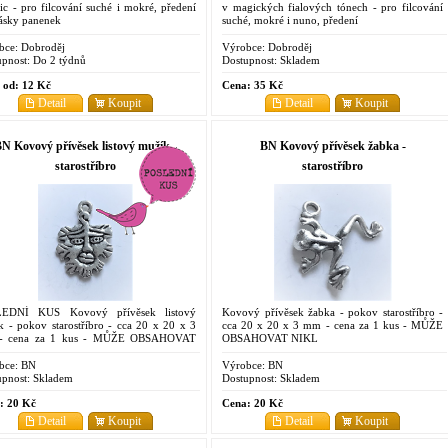
c - pro filcování suché i mokré, předení
v magických fialových tónech - pro filcování
lásky panenek
suché, mokré i nuno, předení
bce:
Dobroděj
Výrobce:
Dobroděj
pnost:
Do 2 týdnů
Dostupnost:
Skladem
 od:
12 Kč
Cena:
35 Kč
Detail
Koupit
Detail
Koupit
N Kovový přívěsek listový mužík -
BN Kovový přívěsek žabka -
starostříbro
starostříbro
EDNÍ KUS Kovový přívěsek listový
Kovový přívěsek žabka - pokov starostříbro -
k - pokov starostříbro - cca 20 x 20 x 3
cca 20 x 20 x 3 mm - cena za 1 kus - MŮŽE
- cena za 1 kus - MŮŽE OBSAHOVAT
OBSAHOVAT NIKL
L
bce:
BN
Výrobce:
BN
pnost:
Skladem
Dostupnost:
Skladem
:
20 Kč
Cena:
20 Kč
Detail
Koupit
Detail
Koupit