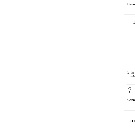
Cena
L
5 ks
Louë
Výro
Dostu
Cena
LOU