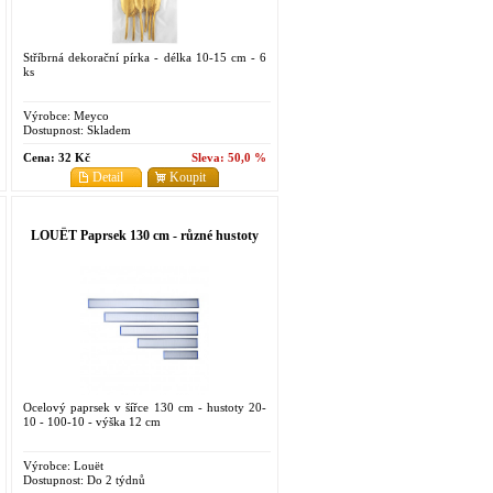
Stříbrná dekorační pírka - délka 10-15 cm - 6
ks
Výrobce:
Meyco
Dostupnost:
Skladem
Cena:
32 Kč
Sleva:
50,0 %
Detail
Koupit
LOUËT Paprsek 130 cm - různé hustoty
Ocelový paprsek v šířce 130 cm - hustoty 20-
10 - 100-10 - výška 12 cm
Výrobce:
Louët
Dostupnost:
Do 2 týdnů