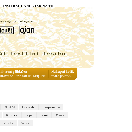
INSPIRACE ANEB JAK NA TO
ník není přihlášen
Nákupní košík
strovat se
|
Přihlásit se
|
Můj účet
žádné položky
DIPAM
Dobroděj
Ekopanenky
Kromski
Lojan
Louët
Meyco
Ve vlně
Venne