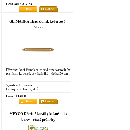
Cena od:
5 317 Kč
Detail
Koupit
GLIMAKRA Tkací člunek kobercový -
50 cm
Dřevěný tkací člunek se speciálním tvarováním
pro tkaní koberců, tzv. hadráků - délka 50 cm
Výrobce:
Glimakra
Dostupnost:
Do 2 týdnů
Cena:
1 640 Kč
Detail
Koupit
MEYCO Dřevěné korálky kulaté - mix
barev - různé průměry