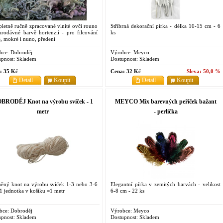
letně ručně zpracované vlnité ovčí rouno
Stříbrná dekorační pírka - délka 10-15 cm - 6
arodávné barvě hortenzií - pro filcování
ks
, mokré i nuno, předení
bce:
Dobroděj
Výrobce:
Meyco
pnost:
Skladem
Dostupnost:
Skladem
:
35 Kč
Cena:
32 Kč
Sleva:
50,0 %
Detail
Koupit
Detail
Koupit
BRODĚJ Knot na výrobu svíček - 1
MEYCO Mix barevných peříček bažant
metr
- perlička
něný knot na výrobu svíček 1-3 nebo 3-6
Elegantní pírka v zemitých barvách - velikost
1 jednotka v košíku =1 metr
6-8 cm - 22 ks
bce:
Dobroděj
Výrobce:
Meyco
pnost:
Skladem
Dostupnost:
Skladem