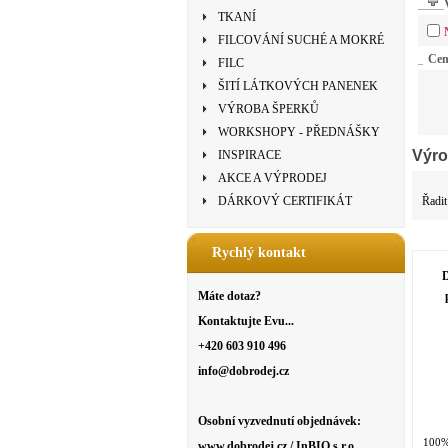
TKANÍ
FILCOVÁNÍ SUCHÉ A MOKRÉ
Ce
FILC
ŠITÍ LÁTKOVÝCH PANENEK
VÝROBA ŠPERKŮ
WORKSHOPY - PŘEDNÁŠKY
Výro
INSPIRACE
AKCE A VÝPRODEJ
Řadit
DÁRKOVÝ CERTIFIKÁT
Rychlý kontakt
Máte dotaz?
Kontaktujte Evu...
+420 603 910 496
info@dobrodej.cz
Osobní vyzvednutí objednávek:
100% 
www.dobrodej.cz / InBIO s.r.o.