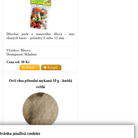
Dřevěné perle z masivního dřeva - mix
různých barev - průměry 6 nebo 12 mm
Výrobce:
Meyco
Dostupnost:
Skladem
Cena od:
30 Kč
Detail
Koupit
Ovčí vlna přírodní mykaná 10 g - hnědá
světlá
Přírodní mykaná vlna střední jemnosti v barvě
tránka používá cookies
světle hnědé - využijete ji při tvorbě