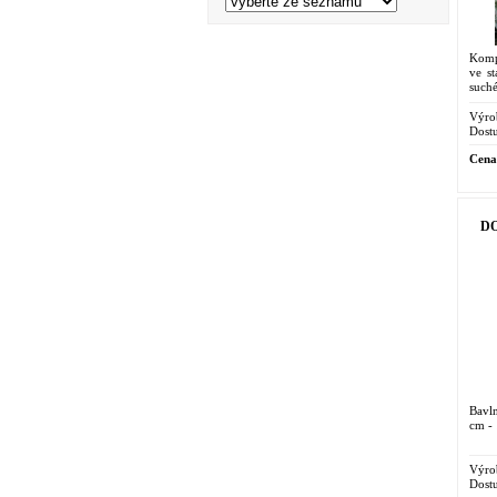
Komp
ve st
suché
Výro
Dostu
Cena
DO
Bavl
cm - 
Výro
Dostu