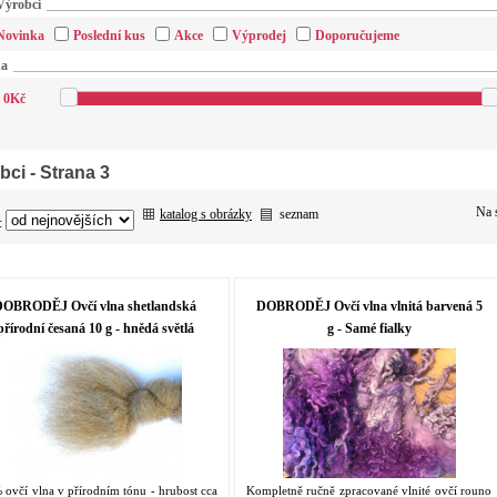
Výrobci
Novinka
Poslední kus
Akce
Výprodej
Doporučujeme
na
0
Kč
bci
- Strana 3
Na 
katalog s obrázky
seznam
:
DOBRODĚJ Ovčí vlna shetlandská
DOBRODĚJ Ovčí vlna vlnitá barvená 5
přírodní česaná 10 g - hnědá světlá
g - Samé fialky
ovčí vlna v přírodním tónu - hrubost cca
Kompletně ručně zpracované vlnité ovčí rouno