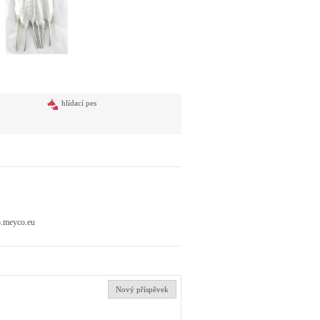
hlídací pes
p.meyco.eu
Nový příspěvek