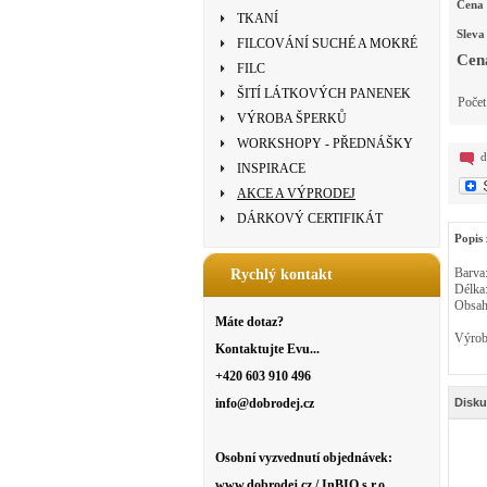
Cena 
TKANÍ
Sleva
FILCOVÁNÍ SUCHÉ A MOKRÉ
Cen
FILC
ŠITÍ LÁTKOVÝCH PANENEK
Poče
VÝROBA ŠPERKŮ
WORKSHOPY - PŘEDNÁŠKY
d
INSPIRACE
AKCE A VÝPRODEJ
DÁRKOVÝ CERTIFIKÁT
Popis 
Barva:
Rychlý kontakt
Délka
Obsah:
Máte dotaz?
Výrob
Kontaktujte Evu...
+420 603 910 496
info@dobrodej.cz
Disku
Osobní vyzvednutí objednávek:
www.dobrodej.cz / InBIO s.r.o.