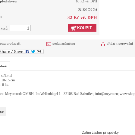
před slevou
63 Kč vč. DPH
32 Kč
(50%)
a
32 Kč vč. DPH
KOUPIT
t kusů
otaz prodavači
poslat známému
přidat k porovnání
zboží
 stříbrná
: 10-15 cm
 6 ks.
ce: Meyercordt GMBH, Im Wellenbügel 1 - 32108 Bad Salzuflen, info@meyco.eu; www.sho
se
Zatím žádné příspěvky