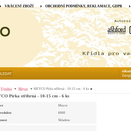
VRÁCENÍ ZBOŽÍ
OBCHODNÍ PODMÍNKY, REKLAMACE, GDPR
zákaz
HLEDAT
Zaregi
Výrobci
Meyco
MEYCO Pírka stříbrná - 10-15 cm - 6 ks
O Pírka stříbrná - 10-15 cm - 6 ks
ce
Meyco
roduktu
6060
pnost
Skladem