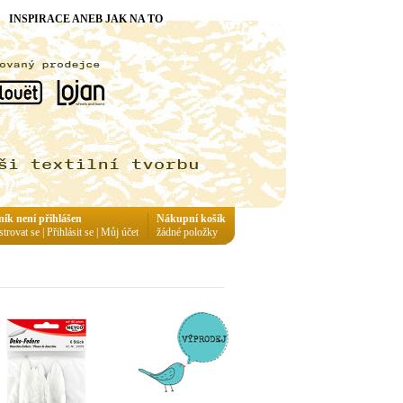
INSPIRACE ANEB JAK NA TO
ník není přihlášen
Nákupní košík
strovat se
|
Přihlásit se
|
Můj účet
žádné položky