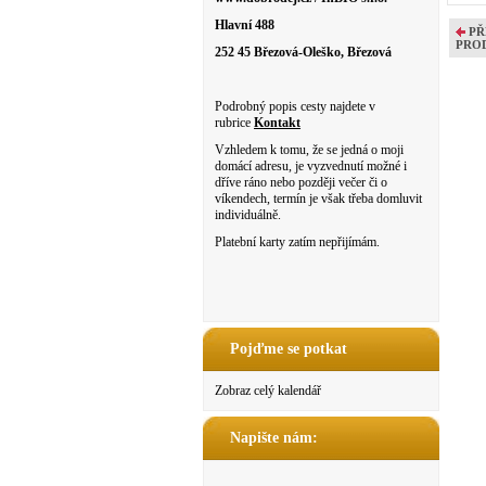
Hlavní 488
PŘ
PRO
252 45 Březová-Oleško, Březová
Podrobný popis cesty najdete v
rubrice
Kontakt
Vzhledem k tomu, že se jedná o moji
domácí adresu, je vyzvednutí možné i
dříve ráno nebo později večer či o
víkendech, termín je však třeba domluvit
individuálně.
Platební karty zatím nepřijímám.
Pojďme se potkat
Zobraz celý kalendář
Napište nám: