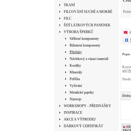
Cen
TKANÍ
FILCOVÁNÍ SUCHÉ A MOKRÉ
Poče
FILC
ŠITÍ LÁTKOVÝCH PANENEK
VÝROBA ŠPERKŮ
d
Stříbrné komponenty
Bižuterní komponenty
Přívěsky
Popis 
Návlekový a vázací materiál
Korálky
Kovov
MŮŽE
Minerály
Peříčka
Nevhod
Vyšívání
Metalické pajetky
Disku
Nástroje
WORKSHOPY - PŘEDNÁŠKY
INSPIRACE
AKCE A VÝPRODEJ
DÁRKOVÝ CERTIFIKÁT
PŘ
PRO