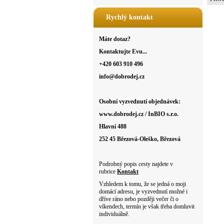
Rychlý kontakt
Máte dotaz?
Kontaktujte Evu...
+420 603 910 496
info@dobrodej.cz
Osobní vyzvednutí objednávek:
www.dobrodej.cz / InBIO s.r.o.
Hlavní 488
252 45 Březová-Oleško, Březová
Podrobný popis cesty najdete v
rubrice
Kontakt
Vzhledem k tomu, že se jedná o moji
domácí adresu, je vyzvednutí možné i
dříve ráno nebo později večer či o
víkendech, termín je však třeba domluvit
individuálně.