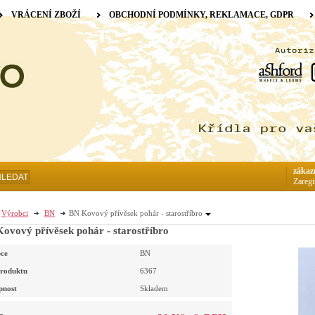
VRÁCENÍ ZBOŽÍ
OBCHODNÍ PODMÍNKY, REKLAMACE, GDPR
zákaz
HLEDAT
Zaregi
Výrobci
BN
BN Kovový přívěsek pohár - starostříbro
ovový přívěsek pohár - starostříbro
ce
BN
roduktu
6367
pnost
Skladem