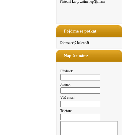
Platební karty zatím nepřijímám.
Pojďme se potkat
Zobraz celý kalendář
Napište nám:
Předmět:
Jméno:
Váš email:
Telefon: