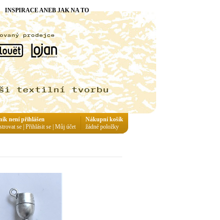
INSPIRACE ANEB JAK NA TO
ník není přihlášen
Nákupní košík
strovat se
|
Přihlásit se
|
Můj účet
žádné položky