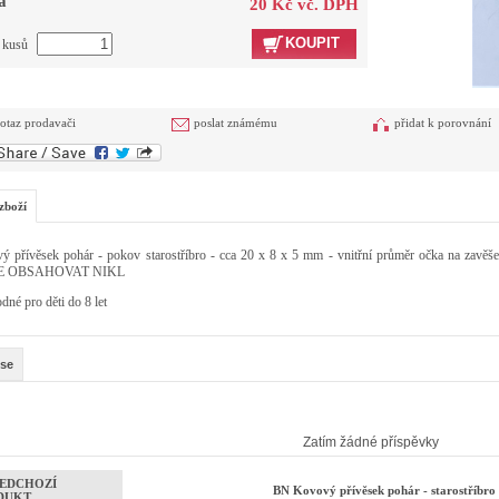
a
20 Kč vč. DPH
KOUPIT
t kusů
otaz prodavači
poslat známému
přidat k porovnání
zboží
ý přívěsek pohár - pokov starostříbro - cca 20 x 8 x 5 mm - vnitřní průměr očka na zavěše
 OBSAHOVAT NIKL
né pro děti do 8 let
se
Zatím žádné příspěvky
EDCHOZÍ
BN Kovový přívěsek pohár - starostříbr
DUKT