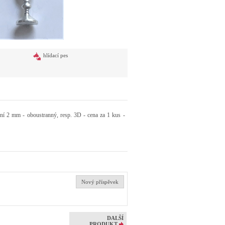
hlídací pes
ní 2 mm - oboustranný, resp. 3D - cena za 1 kus -
Nový příspěvek
DALŠÍ
o
PRODUKT