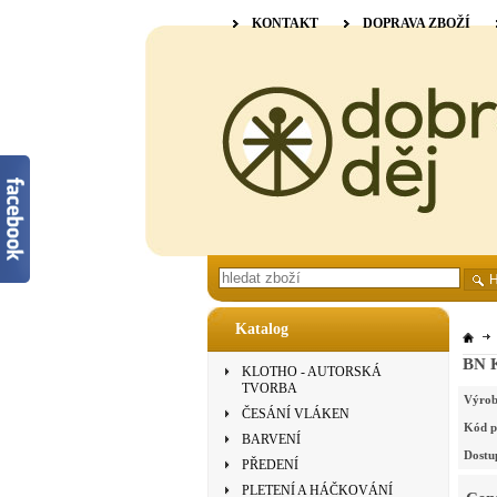
KONTAKT
DOPRAVA ZBOŽÍ
Katalog
BN K
KLOTHO - AUTORSKÁ
TVORBA
Výrob
ČESÁNÍ VLÁKEN
Kód p
BARVENÍ
Dostu
PŘEDENÍ
PLETENÍ A HÁČKOVÁNÍ