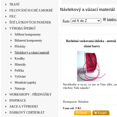
TKANÍ
Návlekový a vázací materiál
FILCOVÁNÍ SUCHÉ A MOKRÉ
FILC
katalog
Řadit:
ŠITÍ LÁTKOVÝCH PANENEK
VÝROBA ŠPERKŮ
Stříbrné komponenty
Bižuterní komponenty
Bavlněná voskovaná šňůrka - metráž 
různé barvy
Přívěsky
Návlekový a vázací materiál
Korálky
Minerály
Peříčka
Vyšívání
Metalické pajetky
Navlékněte si na ni, co jen se Vám zlíbí, un
všechny Vaše nápady!
Nástroje
WORKSHOPY - PŘEDNÁŠKY
INSPIRACE
Dostupnost:
Skladem
AKCE A VÝPRODEJ
Cena od:
3 Kč
DÁRKOVÝ CERTIFIKÁT
Detail
Koupit