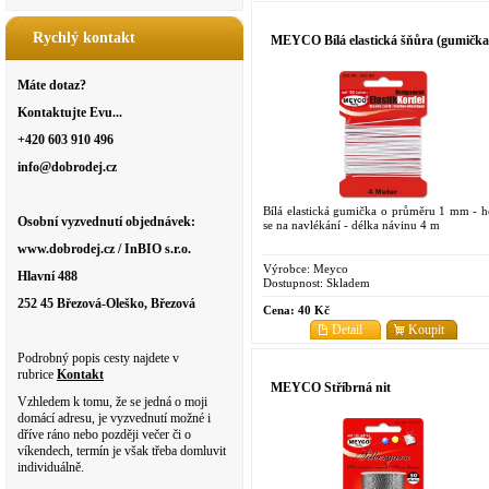
Rychlý kontakt
MEYCO Bílá elastická šňůra (gumička
Máte dotaz?
Kontaktujte Evu...
+420 603 910 496
info@dobrodej.cz
Bílá elastická gumička o průměru 1 mm - h
Osobní vyzvednutí objednávek:
se na navlékání - délka návinu 4 m
www.dobrodej.cz / InBIO s.r.o.
Výrobce:
Meyco
Hlavní 488
Dostupnost:
Skladem
252 45 Březová-Oleško, Březová
Cena:
40 Kč
Detail
Koupit
Podrobný popis cesty najdete v
rubrice
Kontakt
MEYCO Stříbrná nit
Vzhledem k tomu, že se jedná o moji
domácí adresu, je vyzvednutí možné i
dříve ráno nebo později večer či o
víkendech, termín je však třeba domluvit
individuálně.