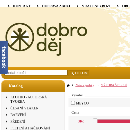
KONTAKT
DOPRAVA ZBOŽÍ
VRÁCENÍ ZBOŽÍ
OBC
HLEDAT
Naše výrobky
VÝROBA ŠPERKŮ
Katalog
Výrobci
KLOTHO - AUTORSKÁ
TVORBA
MEYCO
ČESÁNÍ VLÁKEN
Cena
BARVENÍ
3
Kč
PŘEDENÍ
PLETENÍ A HÁČKOVÁNÍ