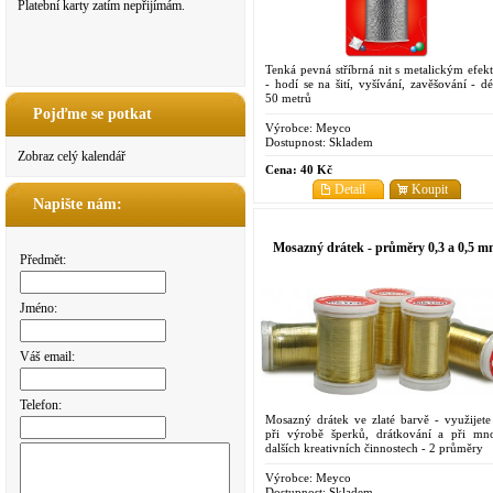
Platební karty zatím nepřijímám.
Tenká pevná stříbrná nit s metalickým efek
- hodí se na šití, vyšívání, zavěšování - dé
50 metrů
Pojďme se potkat
Výrobce:
Meyco
Dostupnost:
Skladem
Zobraz celý kalendář
Cena:
40 Kč
Detail
Koupit
Napište nám:
Mosazný drátek - průměry 0,3 a 0,5 
Předmět:
Jméno:
Váš email:
Telefon:
Mosazný drátek ve zlaté barvě - využijete 
při výrobě šperků, drátkování a při mn
dalších kreativních činnostech - 2 průměry
Výrobce:
Meyco
Dostupnost:
Skladem