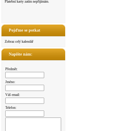
Platební karty zatím nepřijímám.
Pojďme se potkat
Zobraz celý kalendář
Napište nám:
Předmět:
Jméno:
Váš email:
Telefon: