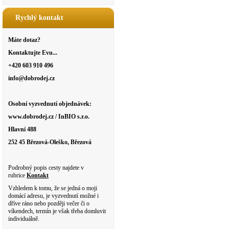
Rychlý kontakt
Máte dotaz?
Kontaktujte Evu...
+420 603 910 496
info@dobrodej.cz
Osobní vyzvednutí objednávek:
www.dobrodej.cz / InBIO s.r.o.
Hlavní 488
252 45 Březová-Oleško, Březová
Podrobný popis cesty najdete v
rubrice
Kontakt
Vzhledem k tomu, že se jedná o moji
domácí adresu, je vyzvednutí možné i
dříve ráno nebo později večer či o
víkendech, termín je však třeba domluvit
individuálně.