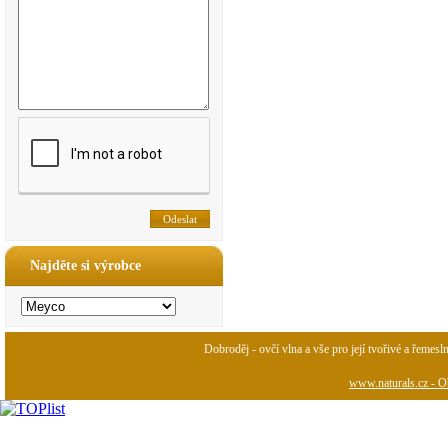
Najděte si výrobce
Dobroděj - ovčí vlna a vše pro její tvořivé a řemesl
www.naturals.cz - Ob