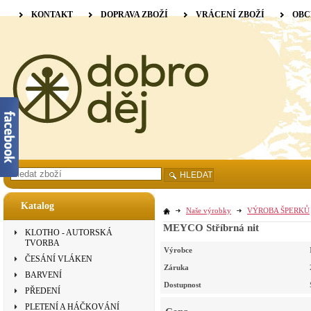
KONTAKT
DOPRAVA ZBOŽÍ
VRÁCENÍ ZBOŽÍ
OBC
HLEDAT
Katalog
Naše výrobky
VÝROBA ŠPERKŮ
MEYCO Stříbrná nit
KLOTHO - AUTORSKÁ
TVORBA
Výrobce
ČESÁNÍ VLÁKEN
Záruka
BARVENÍ
Dostupnost
PŘEDENÍ
PLETENÍ A HÁČKOVÁNÍ