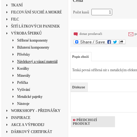
Cena
TKANÍ
FILCOVÁNÍ SUCHÉ A MOKRÉ
Počet kusů
FILC
ŠITÍ LÁTKOVÝCH PANENEK
VÝROBA ŠPERKŮ
dotaz prodavači
p
Stříbrné komponenty
Bižuterní komponenty
Přívěsky
Popis zboží
Návlekový a vázací materiál
Korálky
Tenká pevná stříbrná nit s metalickým efektem
Minerály
Peříčka
Diskuse
Vyšívání
Metalické pajetky
Nástroje
WORKSHOPY - PŘEDNÁŠKY
INSPIRACE
PŘEDCHOZÍ
PRODUKT
AKCE A VÝPRODEJ
DÁRKOVÝ CERTIFIKÁT