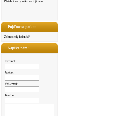
Platební karty zatím nepřijímám.
Pojďme se potkat
Zobraz celý kalendář
Napište nám:
Předmět:
Jméno:
Váš email:
Telefon: