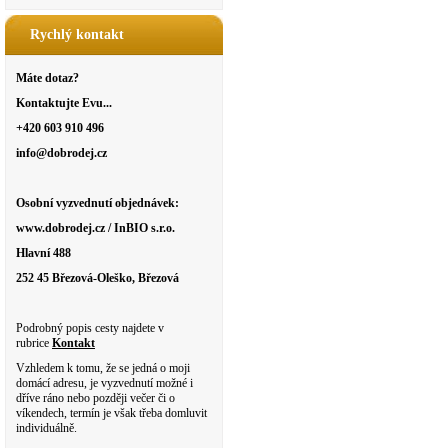
Rychlý kontakt
Máte dotaz?
Kontaktujte Evu...
+420 603 910 496
info@dobrodej.cz
Osobní vyzvednutí objednávek:
www.dobrodej.cz / InBIO s.r.o.
Hlavní 488
252 45 Březová-Oleško, Březová
Podrobný popis cesty najdete v
rubrice
Kontakt
Vzhledem k tomu, že se jedná o moji
domácí adresu, je vyzvednutí možné i
dříve ráno nebo později večer či o
víkendech, termín je však třeba domluvit
individuálně.