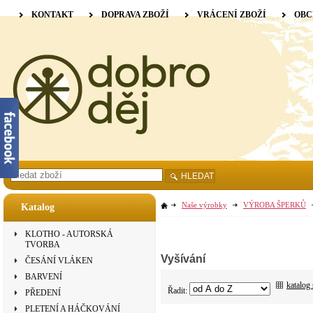
KONTAKT
DOPRAVA ZBOŽÍ
VRÁCENÍ ZBOŽÍ
OBC
HLEDAT
Naše výrobky
VÝROBA ŠPERKŮ
Katalog
KLOTHO - AUTORSKÁ
TVORBA
Vyšívání
ČESÁNÍ VLÁKEN
BARVENÍ
katalog
Řadit:
PŘEDENÍ
PLETENÍ A HÁČKOVÁNÍ