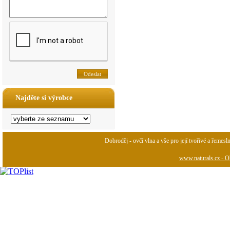
Najděte si výrobce
Dobroděj - ovčí vlna a vše pro její tvořivé a řemesl
www.naturals.cz - Ob