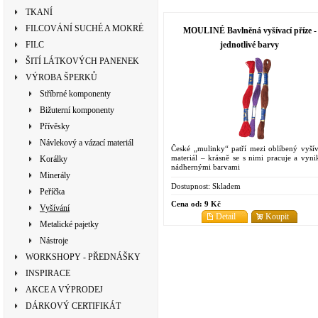
TKANÍ
FILCOVÁNÍ SUCHÉ A MOKRÉ
MOULINÉ Bavlněná vyšívací příze -
jednotlivé barvy
FILC
ŠITÍ LÁTKOVÝCH PANENEK
VÝROBA ŠPERKŮ
Stříbrné komponenty
Bižuterní komponenty
Přívěsky
Návlekový a vázací materiál
České „mulinky“ patří mezi oblíbený vyšív
materiál – krásně se s nimi pracuje a vynik
Korálky
nádhernými barvami
Minerály
Dostupnost:
Skladem
Peříčka
Cena od:
9 Kč
Vyšívání
Detail
Koupit
Metalické pajetky
Nástroje
WORKSHOPY - PŘEDNÁŠKY
INSPIRACE
AKCE A VÝPRODEJ
DÁRKOVÝ CERTIFIKÁT