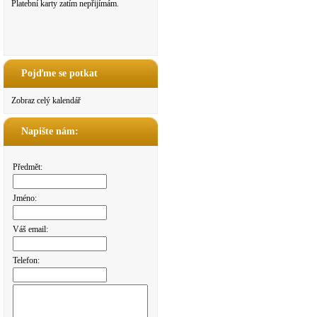
Platební karty zatím nepřijímám.
Pojďme se potkat
Zobraz celý kalendář
Napište nám:
Předmět:
Jméno:
Váš email:
Telefon: