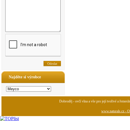
Najděte si výrobce
Dobroděj - ovčí vlna a vše pro její tvořivé a řemesl
www.naturals.cz - Ob