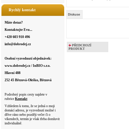
Rychlý kontakt
Diskuse
Máte dotaz?
Kontaktujte Evu...
+420 603 910 496
info@dobrodej.cz
PŘEDCHOZÍ
PRODUKT
Osobní vyzvednutí objednávek:
www.dobrodej.cz / InBIO s.r.o.
Hlavní 488
252 45 Březová-Oleško, Březová
Podrobný popis cesty najdete v
rubrice
Kontakt
Vzhledem k tomu, že se jedná o moji
domácí adresu, je vyzvednutí možné i
dříve ráno nebo později večer či o
víkendech, termín je však třeba domluvit
individuálně.