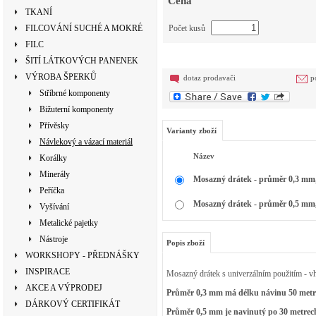
Cena
TKANÍ
FILCOVÁNÍ SUCHÉ A MOKRÉ
Počet kusů
FILC
ŠITÍ LÁTKOVÝCH PANENEK
VÝROBA ŠPERKŮ
dotaz prodavači
p
Stříbrné komponenty
Bižuterní komponenty
Přívěsky
Varianty zboží
Návlekový a vázací materiál
Název
Korálky
Minerály
Mosazný drátek - průměr 0,3 mm,
Peříčka
Mosazný drátek - průměr 0,5 mm,
Vyšívání
Metalické pajetky
Nástroje
Popis zboží
WORKSHOPY - PŘEDNÁŠKY
INSPIRACE
Mosazný drátek s univerzálním použitím - vho
AKCE A VÝPRODEJ
Průměr 0,3 mm má délku návinu 50 met
DÁRKOVÝ CERTIFIKÁT
Průměr 0,5 mm je navinutý po 30 metrec