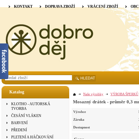
KONTAKT
DOPRAVA ZBOŽÍ
VRÁCENÍ ZBOŽÍ
OBC
HLEDAT
Katalog
Naše výrobky
VÝROBA ŠPERKŮ
Mosazný drátek - průměr 0,3 m
KLOTHO - AUTORSKÁ
TVORBA
Výrobce
ČESÁNÍ VLÁKEN
Záruka
BARVENÍ
Dostupnost
PŘEDENÍ
PLETENÍ A HÁČKOVÁNÍ