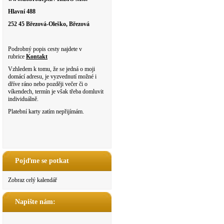
Hlavní 488
252 45 Březová-Oleško, Březová
Podrobný popis cesty najdete v
rubrice
Kontakt
Vzhledem k tomu, že se jedná o moji
domácí adresu, je vyzvednutí možné i
dříve ráno nebo později večer či o
víkendech, termín je však třeba domluvit
individuálně.
Platební karty zatím nepřijímám.
Pojďme se potkat
Zobraz celý kalendář
Napište nám: