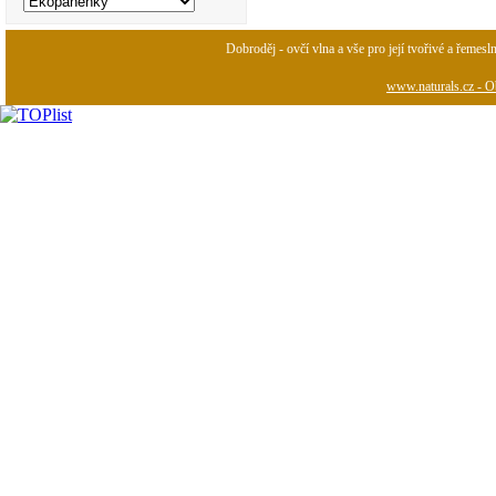
Dobroděj - ovčí vlna a vše pro její tvořivé a řemesl
www.naturals.cz - Ob