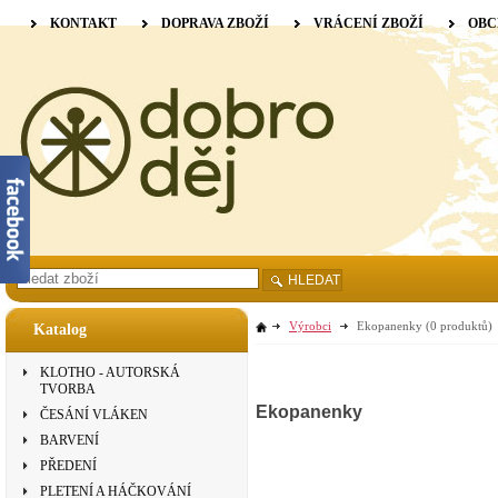
KONTAKT
DOPRAVA ZBOŽÍ
VRÁCENÍ ZBOŽÍ
OBC
HLEDAT
Výrobci
Ekopanenky
(0 produktů)
Katalog
KLOTHO - AUTORSKÁ
TVORBA
Ekopanenky
ČESÁNÍ VLÁKEN
BARVENÍ
PŘEDENÍ
PLETENÍ A HÁČKOVÁNÍ