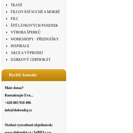
TKANÍ
FILCOVÁNÍ SUCHÉ A MOKRÉ
FILC
ŠITÍ LÁTKOVÝCH PANENEK
VÝROBA ŠPERKŮ
WORKSHOPY - PŘEDNÁŠKY
INSPIRACE
AKCE A VÝPRODEJ
DÁRKOVÝ CERTIFIKÁT
Rychlý kontakt
Máte dotaz?
Kontaktujte Evu...
+420 603 910 496
info@dobrodej.cz
Osobní vyzvednutí objednávek:
www.dobrodej.cz / InBIO s.r.o.