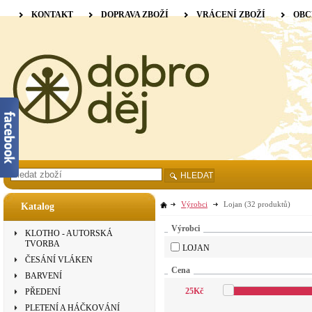
KONTAKT
DOPRAVA ZBOŽÍ
VRÁCENÍ ZBOŽÍ
OBC
HLEDAT
Výrobci
Lojan
(32 produktů)
Katalog
Výrobci
KLOTHO - AUTORSKÁ
TVORBA
LOJAN
ČESÁNÍ VLÁKEN
Cena
BARVENÍ
25
Kč
PŘEDENÍ
PLETENÍ A HÁČKOVÁNÍ