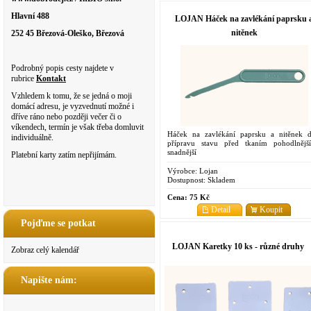
Hlavní 488
LOJAN Háček na zavlékání paprsku 
nitěnek
252 45 Březová-Oleško, Březová
Podrobný popis cesty najdete v
rubrice
Kontakt
Vzhledem k tomu, že se jedná o moji
domácí adresu, je vyzvednutí možné i
dříve ráno nebo později večer či o
víkendech, termín je však třeba domluvit
Háček na zavlékání paprsku a nitěnek d
individuálně.
přípravu stavu před tkaním pohodlnějš
snadnější
Platební karty zatím nepřijímám.
Výrobce:
Lojan
Dostupnost:
Skladem
Cena:
75 Kč
Detail
Koupit
Pojďme se potkat
LOJAN Karetky 10 ks - různé druhy
Zobraz celý kalendář
Napište nám: