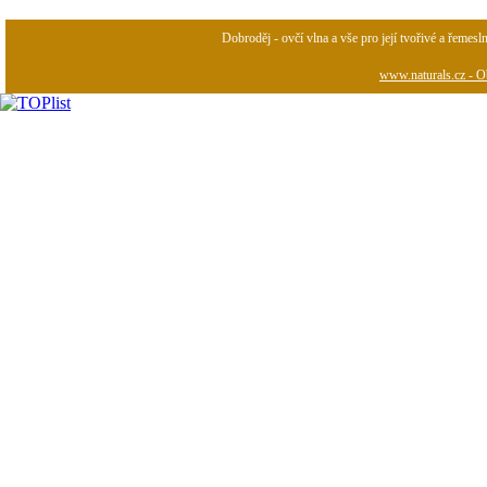
Dobroděj - ovčí vlna a vše pro její tvořivé a řemesl
www.naturals.cz - Ob