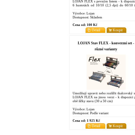
LOJAN FLEX s pevným listem - k dispozic
6 hustotách od 10/10 (2,5 dpi) do 60/10 
dpi)
Výrobce:
Lojan
Dostupnost:
Skladem
Cena od:
100 Kč
Detail
Koupit
LOJAN Stav FLEX - konverzní set -
různé varianty
Umožňují upravit nebo rozšířit tkalcovský s
LOJAN FLEX na jinou verzi - k dispozici 
obě šířky stavu (30 a 50 cm)
Výrobce:
Lojan
Dostupnost:
Podle variant
Cena od:
1 925 Kč
Detail
Koupit