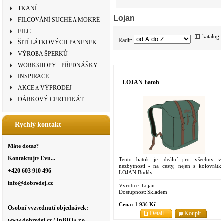
TKANÍ
Lojan
FILCOVÁNÍ SUCHÉ A MOKRÉ
FILC
katalog
Řadit:
ŠITÍ LÁTKOVÝCH PANENEK
VÝROBA ŠPERKŮ
WORKSHOPY - PŘEDNÁŠKY
INSPIRACE
LOJAN Batoh
AKCE A VÝPRODEJ
DÁRKOVÝ CERTIFIKÁT
Rychlý kontakt
Máte dotaz?
Kontaktujte Evu...
Tento batoh je ideální pro všechny v
nezbytnosti - na cesty, nejen s kolovrát
+420 603 910 496
LOJAN Buddy
info@dobrodej.cz
Výrobce:
Lojan
Dostupnost:
Skladem
Cena:
1 936 Kč
Osobní vyzvednutí objednávek:
Detail
Koupit
www.dobrodej.cz / InBIO s.r.o.