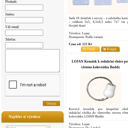
Předmět:
Jméno:
Sada 10 destiček s otvory - z odolného kart
- velikost 5x5, 6,5x6,5 nebo 7x7 cm 
dvojité tkaní
Váš email:
Výrobce:
Lojan
Dostupnost:
Podle variant
Telefon:
Cena od:
125 Kč
Detail
Koupit
LOJAN Kroužek k redukční vložce pr
vřeteno kolovrátku Buddy
Kovový kroužek pro bezpečné ulož
redukční vložka do vletového otvoru vřet
kolovrátku LOJAN Buddy
Najděte si výrobce
Výrobce:
Lojan
Dostupnost:
Do 2 týdnů