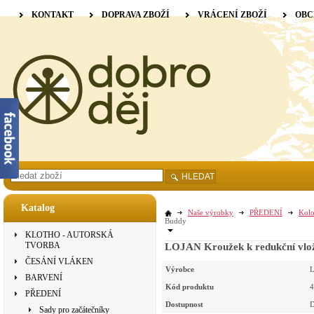
KONTAKT
DOPRAVA ZBOŽÍ
VRÁCENÍ ZBOŽÍ
OBC
HLEDAT
Katalog
Naše výrobky
PŘEDENÍ
Kolo
Buddy
KLOTHO - AUTORSKÁ
TVORBA
LOJAN Kroužek k redukční vlož
ČESÁNÍ VLÁKEN
Výrobce
L
BARVENÍ
Kód produktu
4
PŘEDENÍ
Dostupnost
D
Sady pro začátečníky