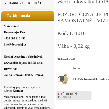
všech kolovrátků LOJ
DÁRKOVÝ CERTIFIKÁT
POZOR! CENA JE P
Rychlý kontakt
SAMOSTATNĚ - VIZ 
Máte dotaz?
Kód: LJ1010
Kontaktujte Evu...
+420 603 910 496
info@dobrodej.cz
Váha - 0,02 kg
Osobní vyzvednutí objednávek:
Příbuzné zboží
www.dobrodej.cz / InBIO s.r.o.
Název
Hlavní 488
252 45 Březová-Oleško, Březová
LOJAN Kolovrátek Buddy -
Podrobný popis cesty najdete v
rubrice
Kontakt
PŘEDCHOZÍ
Vzhledem k tomu, že se jedná o moji
PRODUKT
domácí adresu, je vyzvednutí možné i
dříve ráno nebo později večer či o
víkendech, termín je však třeba domluvit