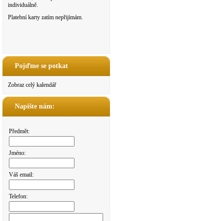
individuálně.
Platební karty zatím nepřijímám.
Pojďme se potkat
Zobraz celý kalendář
Napište nám:
Předmět:
Jméno:
Váš email:
Telefon: