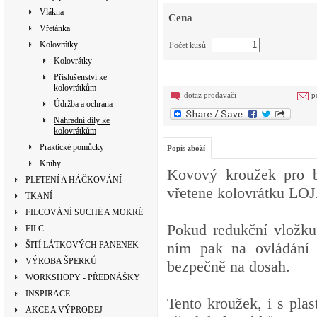
Vlákna
Cena
Vřetánka
Kolovrátky
Počet kusů
Kolovrátky
Příslušenství ke
kolovrátkům
dotaz prodavači
p
Údržba a ochrana
Náhradní díly ke
kolovrátkům
Praktické pomůcky
Popis zboží
Knihy
Kovový kroužek pro b
PLETENÍ A HÁČKOVÁNÍ
vřetene kolovrátku L
TKANÍ
FILCOVÁNÍ SUCHÉ A MOKRÉ
Pokud redukční vložku 
FILC
ním pak na ovládání 
ŠITÍ LÁTKOVÝCH PANENEK
VÝROBA ŠPERKŮ
bezpečně na dosah.
WORKSHOPY - PŘEDNÁŠKY
INSPIRACE
Tento kroužek, i s pla
AKCE A VÝPRODEJ