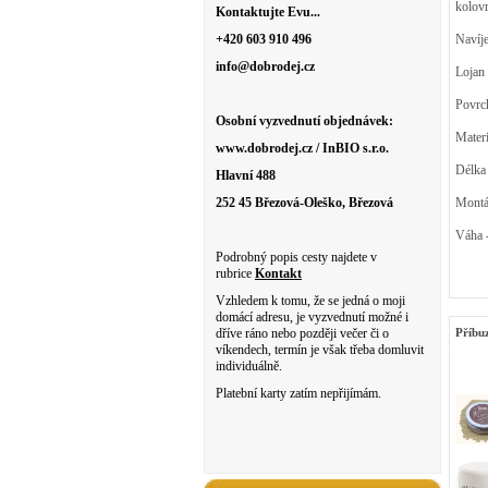
kolovr
Kontaktujte Evu...
+420 603 910 496
Navíje
info@dobrodej.cz
Lojan 
Povrch
Osobní vyzvednutí objednávek:
Materi
www.dobrodej.cz / InBIO s.r.o.
Délka 
Hlavní 488
252 45 Březová-Oleško, Březová
Montáž
Váha 
Podrobný popis cesty najdete v
rubrice
Kontakt
Vzhledem k tomu, že se jedná o moji
domácí adresu, je vyzvednutí možné i
dříve ráno nebo později večer či o
Příbu
víkendech, termín je však třeba domluvit
individuálně.
Platební karty zatím nepřijímám.