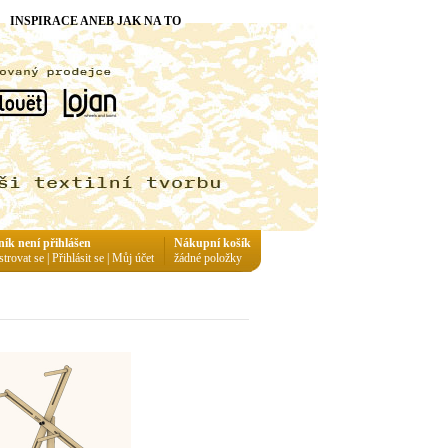
INSPIRACE ANEB JAK NA TO
ník není přihlášen
Nákupní košík
strovat se
|
Přihlásit se
|
Můj účet
žádné položky