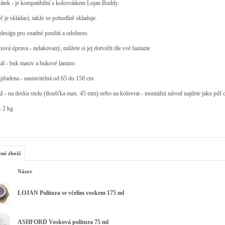
átek - je kompatibilní s kolovrátkem Lojan Buddy.
č je skládací, takže se pohodlně skladuje.
design pro snadné použití a odolnost.
ová úprava - nelakovaný, můžete si jej dotvořit dle své fantazie
ál - buk masiv a bukové lamino
přadena - nastavitelná od 65 do 150 cm
 - na desku stolu (tloušťka max. 45 mm) nebo na kolovrat - montážní návod najdete jako pdf 
- 2 kg
zné zboží
Název
LOJAN Politura se včelím voskem 175 ml
ASHFORD Vosková politura 75 ml