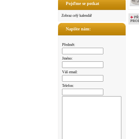
Pojďme se potkat
Zobraz celý kalendář
PŘ
PRO
Napište nám:
Předmět:
Jméno:
Váš email:
Telefon: