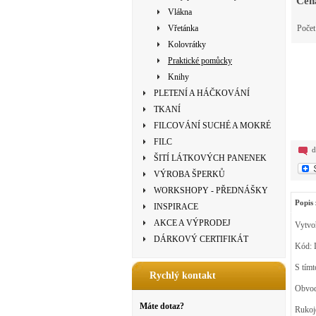
Cen
Vlákna
Vřetánka
Poče
Kolovrátky
Praktické pomůcky
Knihy
PLETENÍ A HÁČKOVÁNÍ
TKANÍ
FILCOVÁNÍ SUCHÉ A MOKRÉ
FILC
d
ŠITÍ LÁTKOVÝCH PANENEK
VÝROBA ŠPERKŮ
WORKSHOPY - PŘEDNÁŠKY
Popis 
INSPIRACE
AKCE A VÝPRODEJ
Vytvoř
DÁRKOVÝ CERTIFIKÁT
Kód: 
S tímt
Rychlý kontakt
Obvod 
Máte dotaz?
Rukoje