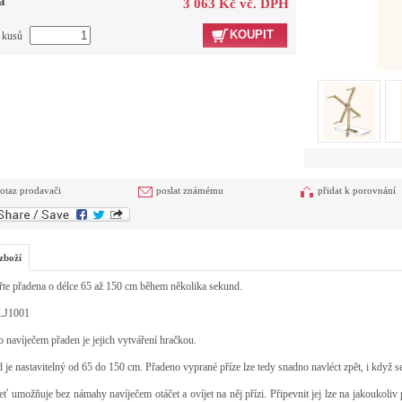
a
3 063 Kč vč. DPH
KOUPIT
t kusů
otaz prodavači
poslat známému
přidat k porovnání
zboží
te přadena o délce 65 až 150 cm během několika sekund.
LJ1001
o navíječem přaden je jejich vytváření hračkou.
je nastavitelný od 65 do 150 cm. Přadeno vyprané příze lze tedy snadno navléct zpět, i když 
ť umožňuje bez námahy navíječem otáčet a ovíjet na něj přízi. Připevnit jej lze na jakouko