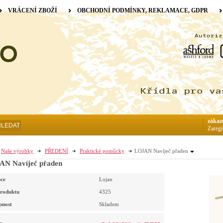
VRÁCENÍ ZBOŽÍ
OBCHODNÍ PODMÍNKY, REKLAMACE, GDPR
zákaz
HLEDAT
Zaregi
Naše výrobky
PŘEDENÍ
Praktické pomůcky
LOJAN Navíječ přaden
AN Navíječ přaden
ce
Lojan
roduktu
4325
pnost
Skladem