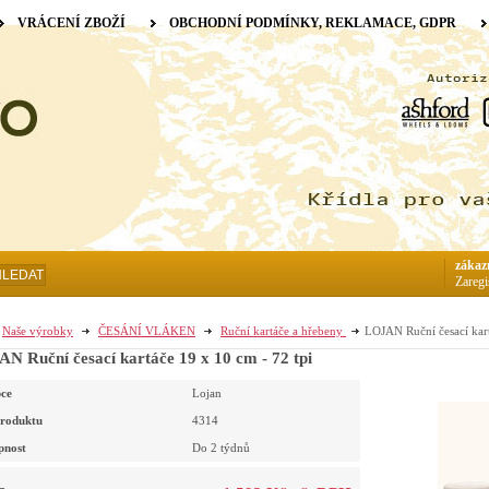
VRÁCENÍ ZBOŽÍ
OBCHODNÍ PODMÍNKY, REKLAMACE, GDPR
zákaz
HLEDAT
Zaregi
Naše výrobky
ČESÁNÍ VLÁKEN
Ruční kartáče a hřebeny
LOJAN Ruční česací kart
N Ruční česací kartáče 19 x 10 cm - 72 tpi
ce
Lojan
roduktu
4314
pnost
Do 2 týdnů