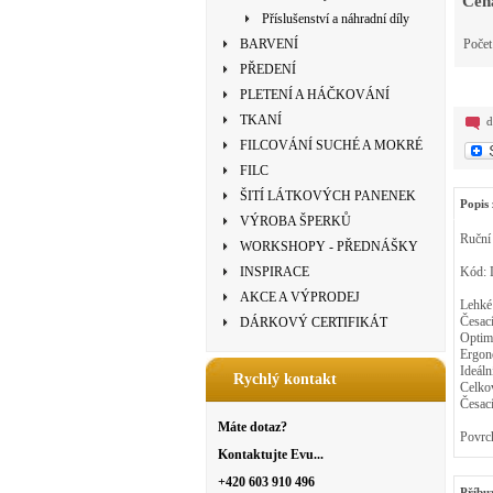
Cen
Příslušenství a náhradní díly
BARVENÍ
Poče
PŘEDENÍ
PLETENÍ A HÁČKOVÁNÍ
TKANÍ
d
FILCOVÁNÍ SUCHÉ A MOKRÉ
FILC
ŠITÍ LÁTKOVÝCH PANENEK
Popis 
VÝROBA ŠPERKŮ
Ruční 
WORKSHOPY - PŘEDNÁŠKY
INSPIRACE
Kód: 
AKCE A VÝPRODEJ
Lehké 
Česací
DÁRKOVÝ CERTIFIKÁT
Optimá
Ergon
Ideáln
Rychlý kontakt
Celkov
Česací
Máte dotaz?
Povrch
Kontaktujte Evu...
+420 603 910 496
Příbu