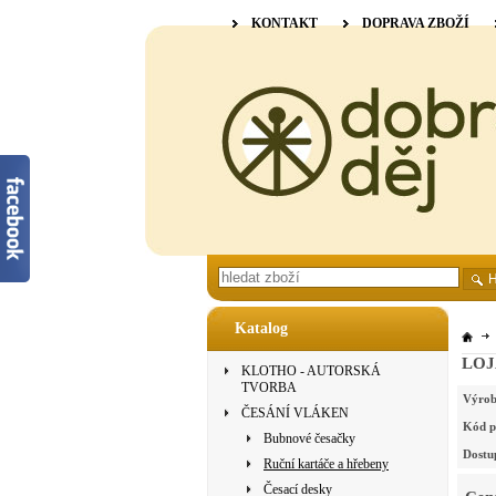
KONTAKT
DOPRAVA ZBOŽÍ
Katalog
LOJA
KLOTHO - AUTORSKÁ
TVORBA
Výrob
ČESÁNÍ VLÁKEN
Kód p
Bubnové česačky
Dostu
Ruční kartáče a hřebeny
Česací desky