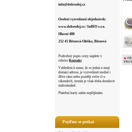
info@dobrodej.cz
Osobní vyzvednutí objednávek:
www.dobrodej.cz / InBIO s.r.o.
Hlavní 488
252 45 Březová-Oleško, Březová
Podrobný popis cesty najdete v
PŘ
rubrice
Kontakt
PRO
Vzhledem k tomu, že se jedná o moji
domácí adresu, je vyzvednutí možné i
dříve ráno nebo později večer či o
víkendech, termín je však třeba domluvit
individuálně.
Platební karty zatím nepřijímám.
Pojďme se potkat