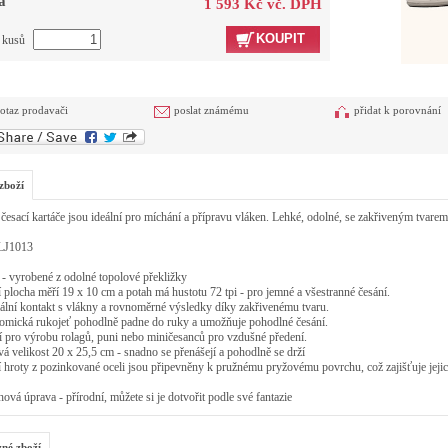
a
1 593 Kč vč. DPH
KOUPIT
t kusů
otaz prodavači
poslat známému
přidat k porovnání
zboží
česací kartáče jsou ideální pro míchání a přípravu vláken. Lehké, odolné, se zakřiveným tvarem
LJ1013
- vyrobené z odolné topolové překližky
 plocha měří 19 x 10 cm a potah má hustotu 72 tpi - pro jemné a všestranné česání.
lní kontakt s vlákny a rovnoměrné výsledky díky zakřivenému tvaru.
omická rukojeť pohodlně padne do ruky a umožňuje pohodlné česání.
í pro výrobu rolagů, puni nebo miničesanců pro vzdušné předení.
á velikost 20 x 25,5 cm - snadno se přenášejí a pohodlně se drží
 hroty z pozinkované oceli jsou připevněny k pružnému pryžovému povrchu, což zajišťuje jejic
ová úprava - přírodní, můžete si je dotvořit podle své fantazie
zné zboží