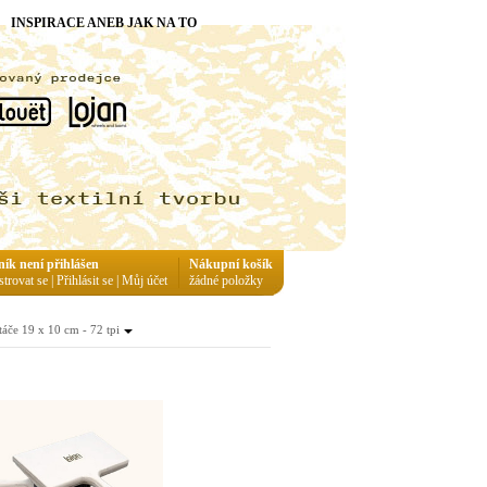
INSPIRACE ANEB JAK NA TO
ník není přihlášen
Nákupní košík
strovat se
|
Přihlásit se
|
Můj účet
žádné položky
áče 19 x 10 cm - 72 tpi