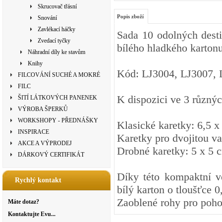
Skrucovač třásní
Popis zboží
Snování
Zavlékací háčky
Sada 10 odolných desti
Zvedací tyčky
bílého hladkého kartonu
Náhradní díly ke stavům
Knihy
Kód: LJ3004, LJ3007, 
FILCOVÁNÍ SUCHÉ A MOKRÉ
FILC
K dispozici ve 3 různýc
ŠITÍ LÁTKOVÝCH PANENEK
VÝROBA ŠPERKŮ
WORKSHOPY - PŘEDNÁŠKY
Klasické karetky: 6,5 x
INSPIRACE
Karetky pro dvojitou v
AKCE A VÝPRODEJ
Drobné karetky: 5 x 5
DÁRKOVÝ CERTIFIKÁT
Díky této kompaktní ve
Rychlý kontakt
bílý karton o tloušťce 0
Zaoblené rohy pro poho
Máte dotaz?
Kontaktujte Evu...