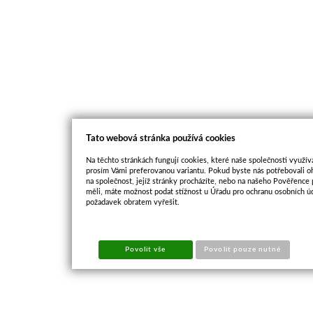
Tato webová stránka používá cookies
Na těchto stránkách fungují cookies, které naše společnosti využíva
prosím Vámi preferovanou variantu. Pokud byste nás potřebovali oh
na společnost, jejíž stránky procházíte, nebo na našeho Pověřence
měli, máte možnost podat stížnost u Úřadu pro ochranu osobních ú
požadavek obratem vyřešit.
Povolit vše
Povolit pouze nutné