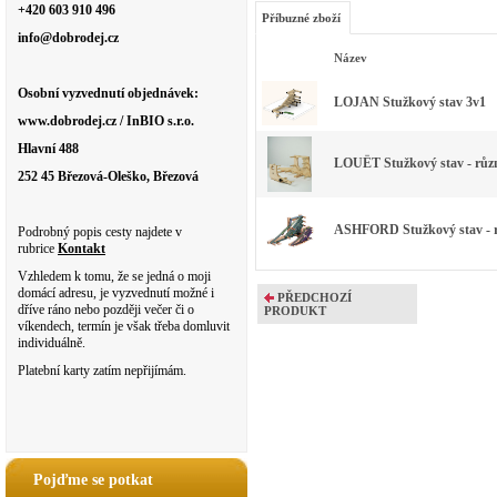
+420 603 910 496
Příbuzné zboží
info@dobrodej.cz
Název
Osobní vyzvednutí objednávek:
LOJAN Stužkový stav 3v1
www.dobrodej.cz / InBIO s.r.o.
Hlavní 488
LOUËT Stužkový stav - různé
252 45 Březová-Oleško, Březová
ASHFORD Stužkový stav - rů
Podrobný popis cesty najdete v
rubrice
Kontakt
Vzhledem k tomu, že se jedná o moji
domácí adresu, je vyzvednutí možné i
PŘEDCHOZÍ
dříve ráno nebo později večer či o
PRODUKT
víkendech, termín je však třeba domluvit
individuálně.
Platební karty zatím nepřijímám.
Pojďme se potkat