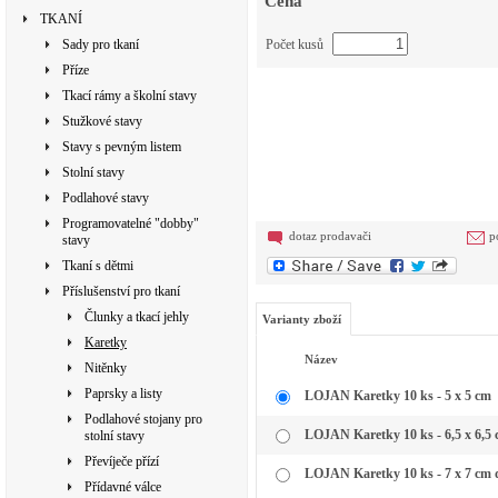
Cena
TKANÍ
Sady pro tkaní
Počet kusů
Příze
Tkací rámy a školní stavy
Stužkové stavy
Stavy s pevným listem
Stolní stavy
Podlahové stavy
Programovatelné "dobby"
dotaz prodavači
p
stavy
Tkaní s dětmi
Příslušenství pro tkaní
Člunky a tkací jehly
Varianty zboží
Karetky
Název
Nitěnky
Paprsky a listy
LOJAN Karetky 10 ks - 5 x 5 cm
Podlahové stojany pro
LOJAN Karetky 10 ks - 6,5 x 6,5
stolní stavy
Převíječe přízí
LOJAN Karetky 10 ks - 7 x 7 cm d
Přídavné válce