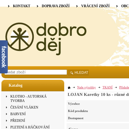
KONTAKT
DOPRAVA ZBOŽÍ
VRÁCENÍ ZBOŽÍ
OBC
HLEDAT
Katalog
Naše výrobky
TKANÍ
Přísluš
LOJAN Karetky 10 ks - různé d
KLOTHO - AUTORSKÁ
TVORBA
Výrobce
ČESÁNÍ VLÁKEN
Kód produktu
BARVENÍ
Dostupnost
PŘEDENÍ
PLETENÍ A HÁČKOVÁNÍ