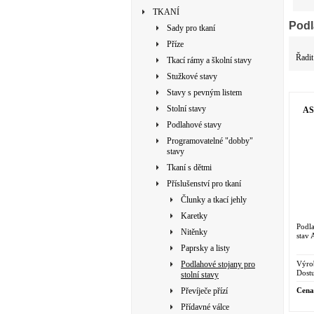
TKANÍ
Podl
Sady pro tkaní
Příze
Řadit
Tkací rámy a školní stavy
Stužkové stavy
Stavy s pevným listem
Stolní stavy
AS
Podlahové stavy
Programovatelné "dobby"
stavy
Tkaní s dětmi
Příslušenství pro tkaní
Člunky a tkací jehly
Karetky
Podla
Nitěnky
stav 
Paprsky a listy
Výro
Podlahové stojany pro
Dostu
stolní stavy
Cena
Převíječe přízí
Přídavné válce