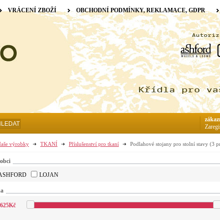
VRÁCENÍ ZBOŽÍ
OBCHODNÍ PODMÍNKY, REKLAMACE, GDPR
zákaz
HLEDAT
Zaregi
aše výrobky
TKANÍ
Příslušenství pro tkaní
Podlahové stojany pro stolní stavy
(3 p
obci
ASHFORD
LOJAN
na
625
Kč