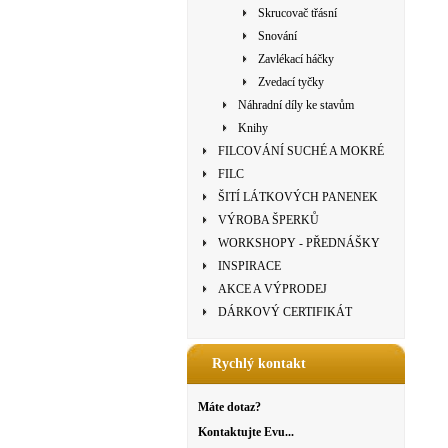
Skrucovač třásní
Snování
Zavlékací háčky
Zvedací tyčky
Náhradní díly ke stavům
Knihy
FILCOVÁNÍ SUCHÉ A MOKRÉ
FILC
ŠITÍ LÁTKOVÝCH PANENEK
VÝROBA ŠPERKŮ
WORKSHOPY - PŘEDNÁŠKY
INSPIRACE
AKCE A VÝPRODEJ
DÁRKOVÝ CERTIFIKÁT
Rychlý kontakt
Máte dotaz?
Kontaktujte Evu...