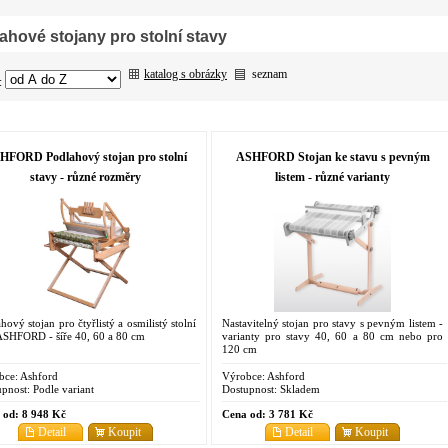
ahové stojany pro stolní stavy
katalog s obrázky
seznam
:
HFORD Podlahový stojan pro stolní
ASHFORD Stojan ke stavu s pevným
stavy - různé rozměry
listem - různé varianty
hový stojan pro čtyřlistý a osmilistý stolní
Nastavitelný stojan pro stavy s pevným listem -
ASHFORD - šíře 40, 60 a 80 cm
varianty pro stavy 40, 60 a 80 cm nebo pro
120 cm
bce:
Ashford
Výrobce:
Ashford
pnost:
Podle variant
Dostupnost:
Skladem
 od:
8 948 Kč
Cena od:
3 781 Kč
Detail
Koupit
Detail
Koupit