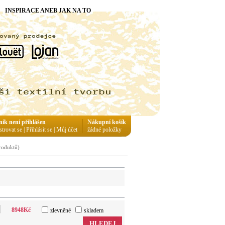
INSPIRACE ANEB JAK NA TO
ník není přihlášen
Nákupní košík
strovat se
|
Přihlásit se
|
Můj účet
žádné položky
roduktů)
8948
Kč
zlevněné
skladem
HLEDEJ