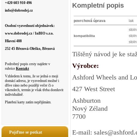
+420 603 910 496
Kompletní popis
info@dobrodej.cz
povrchová úprava
lak
Osobní vyzvednutí objednávek:
stoln
www.dobrodej.cz / InBIO s.r.o.
stoln
kompatibilita
Hlavní 488
stoln
252 45 Březová-Oleško, Březová
Tištěný návod je ke st
Podrobný popis cesty najdete v
Výrobce:
rubrice
Kontakt
Ashford Wheels and L
Vzhledem k tomu, že se jedná o moji
domácí adresu, je vyzvednutí možné i
dříve ráno nebo později večer či o
427 West Street
víkendech, termín je však třeba domluvit
individuálně.
Ashburton
Platební karty zatím nepřijímám.
Nový Zéland
7700
E-mail: sales@ashford.
Pojďme se potkat