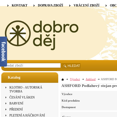
KONTAKT
DOPRAVA ZBOŽÍ
VRÁCENÍ ZBOŽÍ
OBC
HLEDAT
Katalog
Výrobci
Ashford
ASHFORD Podl
ASHFORD Podlahový stojan pro 
KLOTHO - AUTORSKÁ
TVORBA
Výrobce
ČESÁNÍ VLÁKEN
Kód produktu
BARVENÍ
Dostupnost
PŘEDENÍ
PLETENÍ A HÁČKOVÁNÍ