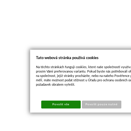
Tato webová stránka používá cookies
Na těchto stránkách fungují cookies, které naše společnosti využíva
prosím Vámi preferovanou variantu. Pokud byste nás potřebovali oh
na společnost, jejíž stránky procházíte, nebo na našeho Pověřence
měli, máte možnost podat stížnost u Úřadu pro ochranu osobních ú
požadavek obratem vyřešit.
Povolit vše
Povolit pouze nutné