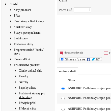
Cena
TKANÍ
Sady pro tkaní
Počet kusů
Příze
Tkací rámy a školní stavy
Stužkové stavy
Stavy s pevným listem
Stolní stavy
Podlahové stavy
Programovatelné "dobby"
dotaz prodavači
p
stavy
Tkaní s dětmi
Příslušenství pro tkaní
Člunky a tkací jehly
Varianty zboží
Karetky
Název
Nitěnky
Paprsky a listy
ASHFORD Podlahový stojan pro st
Podlahové stojany pro
stolní stavy
ASHFORD Podlahový stojan pro st
Převíječe přízí
Přídavné válce
ASHFORD Podlahový stojan pro st