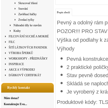
Skrucovač třásní
Snování
Popis zboží
Zavlékací háčky
Zvedací tyčky
Pevný a odolný rám pro
Náhradní díly ke stavům
POZOR!!! PRO STAV
Knihy
FILCOVÁNÍ SUCHÉ A MOKRÉ
Výška od podlahy k z
FILC
Výhody
ŠITÍ LÁTKOVÝCH PANENEK
VÝROBA ŠPERKŮ
Pevná konstrukc
WORKSHOPY - PŘEDNÁŠKY
INSPIRACE
2 praktické polič
AKCE A VÝPRODEJ
Stav pevně dosed
DÁRKOVÝ CERTIFIKÁT
Skládá se naploc
Rychlý kontakt
Je vyrobený z kr
Máte dotaz?
Produktové kódy:
TLS
Kontaktujte Evu...