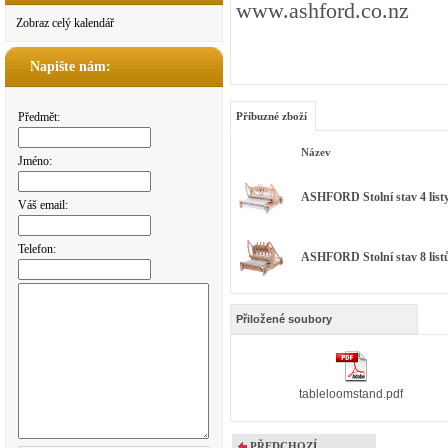
www.ashford.co.nz
Zobraz celý kalendář
Napište nám:
Předmět:
Příbuzné zboží
Název
Jméno:
ASHFORD Stolní stav 4 li
Váš email:
Telefon:
ASHFORD Stolní stav 8 li
Přiložené soubory
tableloomstand.pdf
PŘEDCHOZÍ