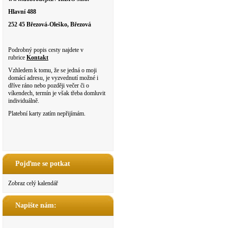
Hlavní 488
252 45 Březová-Oleško, Březová
Podrobný popis cesty najdete v
rubrice
Kontakt
Vzhledem k tomu, že se jedná o moji
domácí adresu, je vyzvednutí možné i
dříve ráno nebo později večer či o
víkendech, termín je však třeba domluvit
individuálně.
Platební karty zatím nepřijímám.
Pojďme se potkat
Zobraz celý kalendář
Napište nám: