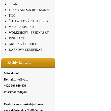
TKANÍ
FILCOVÁNÍ SUCHÉ A MOKRÉ
FILC
ŠITÍ LÁTKOVÝCH PANENEK
VÝROBA ŠPERKŮ
WORKSHOPY - PŘEDNÁŠKY
INSPIRACE
AKCE A VÝPRODEJ
DÁRKOVÝ CERTIFIKÁT
Rychlý kontakt
Máte dotaz?
Kontaktujte Evu...
+420 603 910 496
info@dobrodej.cz
Osobní vyzvednutí objednávek:
www.dobrodej.cz / InBIO s.r.o.