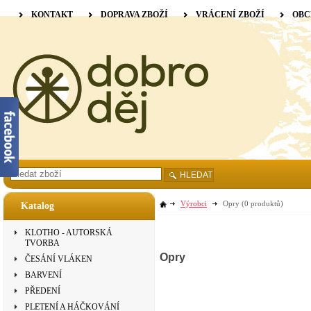
KONTAKT
DOPRAVA ZBOŽÍ
VRÁCENÍ ZBOŽÍ
OBC
HLEDAT
Výrobci
Opry
(0 produktů)
Katalog
KLOTHO - AUTORSKÁ
TVORBA
Opry
ČESÁNÍ VLÁKEN
BARVENÍ
PŘEDENÍ
PLETENÍ A HÁČKOVÁNÍ