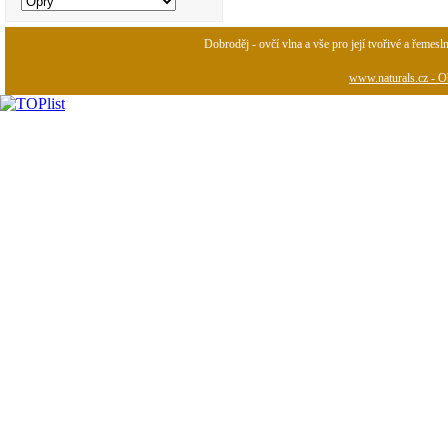
Dobroděj - ovčí vlna a vše pro její tvořivé a řemesl
www.naturals.cz - Ob