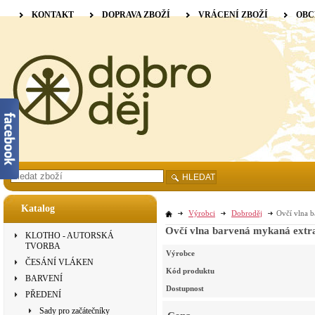
KONTAKT
DOPRAVA ZBOŽÍ
VRÁCENÍ ZBOŽÍ
OBC
HLEDAT
Katalog
Výrobci
Dobroděj
Ovčí vlna b
Ovčí vlna barvená mykaná extra
KLOTHO - AUTORSKÁ
TVORBA
Výrobce
ČESÁNÍ VLÁKEN
Kód produktu
BARVENÍ
Dostupnost
PŘEDENÍ
Sady pro začátečníky