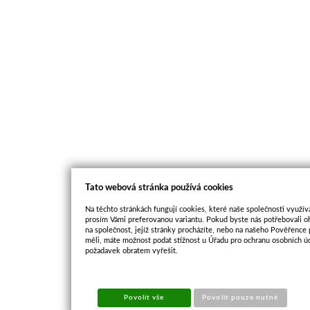
Tato webová stránka používá cookies
Na těchto stránkách fungují cookies, které naše společnosti využíva
prosím Vámi preferovanou variantu. Pokud byste nás potřebovali oh
na společnost, jejíž stránky procházíte, nebo na našeho Pověřence
měli, máte možnost podat stížnost u Úřadu pro ochranu osobních ú
požadavek obratem vyřešit.
Povolit vše
Povolit pouze nutné