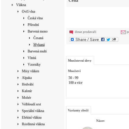
Cena
Vlákna
Ovčí vlna
Česká vlna
Přírodní
Barvená mono
dotaz prodavači
p
Česaná
Mykaná
Barvená multi
Vlnitá
Množstevní slevy
Vzorníky
Mixy vláken
Množství
Alpaka
50 - 99
100 a více
Hedvábí
Kašmír
Mohér
Velbloudí srst
Varianty zboží
Speciální vlákna
Efektní vlákna
Název
Rostlinná vlákna