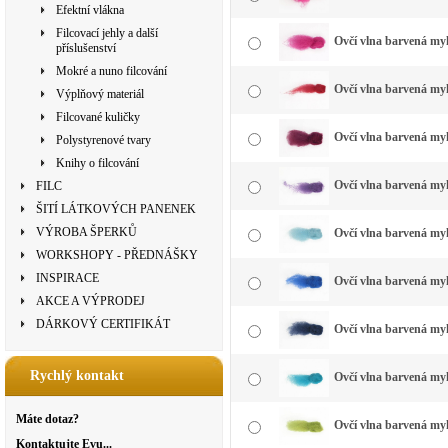
Efektní vlákna
Filcovací jehly a další
Ovčí vlna barvená my
příslušenství
Mokré a nuno filcování
Ovčí vlna barvená myk
Výplňový materiál
Filcované kuličky
Ovčí vlna barvená myk
Polystyrenové tvary
Knihy o filcování
Ovčí vlna barvená myk
FILC
ŠITÍ LÁTKOVÝCH PANENEK
VÝROBA ŠPERKŮ
Ovčí vlna barvená myk
WORKSHOPY - PŘEDNÁŠKY
INSPIRACE
Ovčí vlna barvená myk
AKCE A VÝPRODEJ
DÁRKOVÝ CERTIFIKÁT
Ovčí vlna barvená my
Rychlý kontakt
Ovčí vlna barvená myk
Máte dotaz?
Ovčí vlna barvená myk
Kontaktujte Evu...