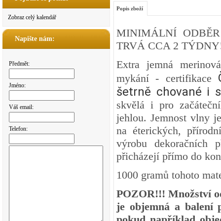
Popis zboží
Zobraz celý kalendář
MINIMÁLNÍ ODBĚR
Napište nám:
TRVÁ CCA 2 TÝDNY!
Extra jemná merinová
Předmět:
mykání - certifikace
Jméno:
šetrně chované i s
skvělá i pro začátečn
Váš email:
jehlou. Jemnost vlny j
na éterických, přírod
Telefon:
výrobu dekoračních p
přicházejí přímo do ko
1000 gramů tohoto mater
POZOR!!! Množství od 
je objemná a balení p
pokud například objed