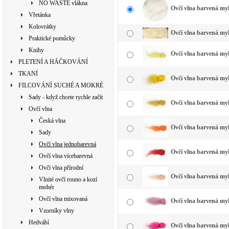
NO WASTE vlákna
Ovčí vlna barvená myk
Vřetánka
Kolovrátky
Ovčí vlna barvená my
Praktické pomůcky
Knihy
Ovčí vlna barvená myk
PLETENÍ A HÁČKOVÁNÍ
TKANÍ
Ovčí vlna barvená myk
FILCOVÁNÍ SUCHÉ A MOKRÉ
Sady - když chcete rychle začít
Ovčí vlna barvená myk
Ovčí vlna
Česká vlna
Ovčí vlna barvená myk
Sady
Ovčí vlna jednobarevná
Ovčí vlna barvená myk
Ovčí vlna vícebarevná
Ovčí vlna přírodní
Ovčí vlna barvená myk
Vlnité ovčí rouno a kozí
mohér
Ovčí vlna mixovaná
Ovčí vlna barvená myk
Vzorníky vlny
Hedvábí
Ovčí vlna barvená my