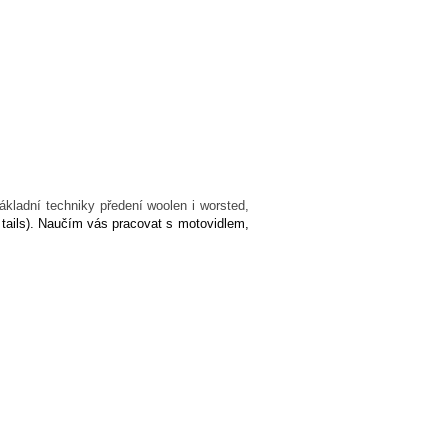
ákladní techniky předení woolen i worsted,
g tails). Naučím vás pracovat s motovidlem,