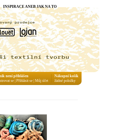
INSPIRACE ANEB JAK NA TO
ník není přihlášen
Nákupní košík
strovat se
|
Přihlásit se
|
Můj účet
žádné položky