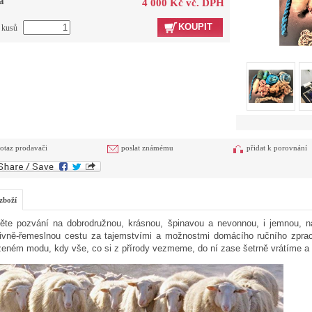
a
4 000 Kč vč. DPH
KOUPIT
t kusů
otaz prodavači
poslat známému
přidat k porovnání
zboží
měte pozvání na dobrodružnou, krásnou, špinavou a nevonnou, i jemnou, 
tivně-řemeslnou cestu za tajemstvími a možnostmi domácího ručního zpra
ozeném modu, kdy vše, co si z přírody vezmeme, do ní zase šetrně vrátíme a