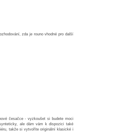
ozhodování, zda je rouno vhodné pro další
nové česačce - vyzkoušet si budete moci
 synteticky, ale dám vám k dispozici také
ru, takže si vytvoříte originální klasické i