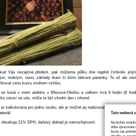
kud Vás nezajímá předení, pak můžeme půlku dne naplnit čímkoliv jiný
ým, mokrým, nuno, základy tkaní či šitím látkové panenky. To už ale závi
fikovat cenu kurzu směrem vzhůru.
 se koná v mém ateliéru v Březové-Olešku a celkem trvá 9 hodin (8 hodi
ku závisí na vás, může to být všední den i víkend.
 je kalkulována pro jednu osobu, ale je možné jej realizovat i pro dvě osob
teriál.
Tato webová s
a
obsahuje 21% DPH, daňový doklad je samozřejmostí.
Na těchto stránká
dobu zpracování 
byste nás potřeb