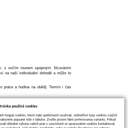
m, s ovčím rounem spojeným: filcováním
sí na naší individuální dohodě a může to
n práce a hodina na oběd). Termín i čas
y. V takovém případě se navyšuje o 1000 Kč
tránka používá cookies
ch fungují cookies, které naše společnosti využívají. Jednotlivé typy cookies a jejich
naleznete popsané níže v tabulce. Zvolte prosím Vámi preferovanou variantu. Pokud
ovali ohledně výkonu vašich práv v souvislosti se zpracováním cookies kontaktovat,