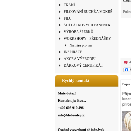
Cen
TKANÍ
FILCOVÁNÍ SUCHÉ A MOKRÉ
Poče
FILC
ŠITÍ LÁTKOVÝCH PANENEK
VÝROBA ŠPERKŮ
WORKSHOPY - PŘEDNÁŠKY
Na míru pro vás
INSPIRACE
AKCE A VÝPRODEJ
d
DÁRKOVÝ CERTIFIKÁT
Rychlý kontakt
Popis 
Máte dotaz?
Přij
krea
Kontaktujte Evu...
přir
+420 603 910 496
info@dobrodej.cz
Osobní vyzvednutí objednávek: