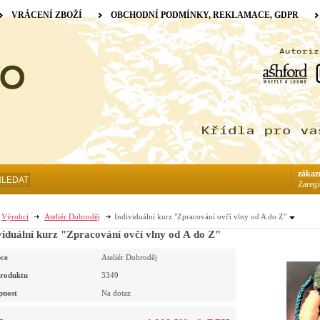
VRÁCENÍ ZBOŽÍ
OBCHODNÍ PODMÍNKY, REKLAMACE, GDPR
zákaz
HLEDAT
Zaregi
Výrobci
Ateliér Dobroděj
Individuální kurz "Zpracování ovčí vlny od A do Z"
viduální kurz "Zpracování ovčí vlny od A do Z"
ce
Ateliér Dobroděj
roduktu
3349
pnost
Na dotaz