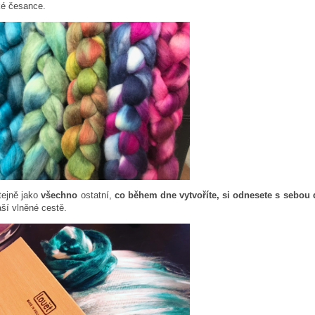
ké česance.
tejně jako
všechno
ostatní,
co během dne vytvoříte, si odnesete s sebou
ší vlněné cestě.