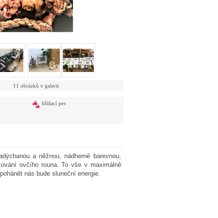
11 obrázků v galerii
hlídací pes
nadýchanou a něžnou, nádherně barevnou,
cování ovčího rouna. To vše v maximálně
 pohánět nás bude sluneční energie.