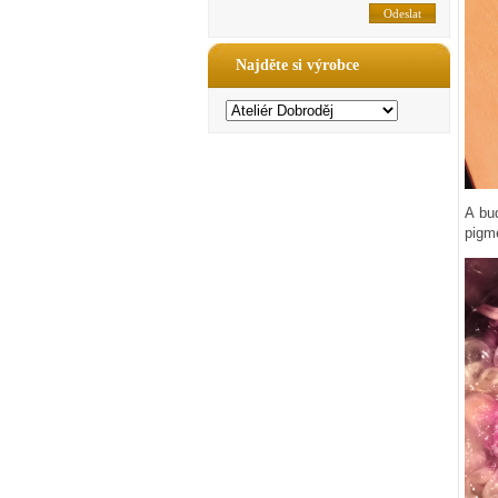
Najděte si výrobce
A bu
pigme