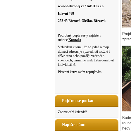
www.dobrodej.cz / InBIO s.r.o.
Hlavní 488
252 45 Březová-Oleško, Březová
Proj
Podrobný popis cesty najdete v
zprac
rubrice
Kontakt
Vzhledem k tomu, že se jedná o moji
domácí adresu, je vyzvednutí možné i
dříve ráno nebo později večer či o
víkendech, termín je však třeba domluvit
individuálně.
Platební karty zatím nepřijímám.
Pojďme se potkat
Zobraz celý kalendář
Bude
roun
Napište nám:
hedvá