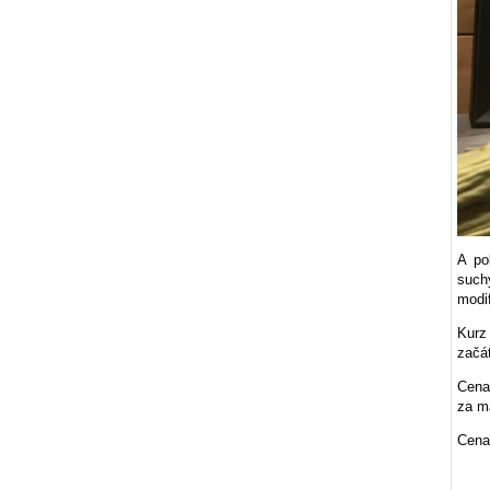
A po
such
modi
Kurz
začát
Cena
za ma
Cen