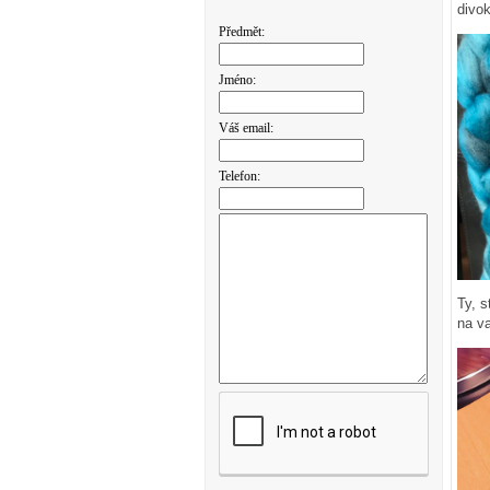
divo
Předmět:
Jméno:
Váš email:
Telefon:
Ty, s
na va