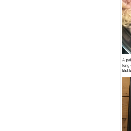
A pak
long 
klubk