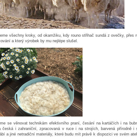
deme všechny kroky, od okamžiku, kdy rouno střihač sundá z ovečky, přes r
ování a který výrobek by mu nejlépe slušel.
me se věnovat technikám efektivního praní, česání na kartáčích i na bub
a česká i zahraniční, zpracovaná v ruce i na strojích, barvená přírodně i
bí a jiné netradiční materiály, které budu mít právě k dispozici ve svém atelié