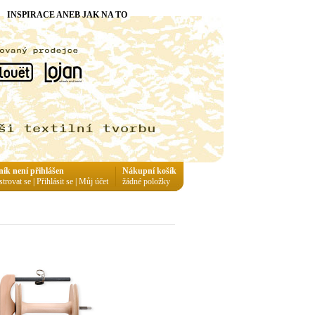
INSPIRACE ANEB JAK NA TO
ník není přihlášen
Nákupní košík
strovat se
|
Přihlásit se
|
Můj účet
žádné položky