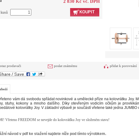
a
2 830 Kč vč. DPH
KOUPIT
t kusů
otaz prodavači
poslat známému
přidat k porovnání
zboží
vřeteno vám dá svobodu spřádat novinkové a umělecké příze na kolovrátku Joy. Můž
ny, stuhy, kokony a mnoho dalšího. Díky otevřeným vodicím očkům je provlékán
edálové kolovrátky Joy. V základní výbavě je součástí vřetene také jedna JUMBO
! Vřeteno FREEDOM se nevejde do kolovrátlku Joy ve složeném stavu!
žní návod v pdf ke stažení najdete níže pod tímto výrobkem.