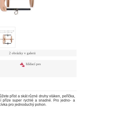
2 obrázky v galerii
hlídací pes
ete příst a skát různé druhy vláken, peříčka,
í příze super rychlé a snadné. Pro jedno- a
 cívka pro jednoduchý pohon.