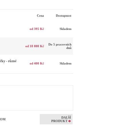
Cena
Dostupnost
od 395 Kč
Skladem
Do 5 pracovních
od 18 000 Kč
dnů
ky - různé
od 400 Kč
Skladem
DALŠÍ
EDOM
PRODUKT