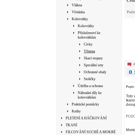
Cen
Vlákna
Vřetánka
Poče
Kolovrátky
Kolovrátky
Příslušenství ke
kolovrátkům
Cívky
Vřetena
Skací stojany
d
Speciální sety
Ochranné obaly
Stoličky
Údržba a ochrana
Popis 
Náhradní díly ke
Toto 
kolovrátkům
tkani
Praktické pomůcky
dvoup
Knihy
POZOR
PLETENÍ A HÁČKOVÁNÍ
TKANÍ
Montá
FILCOVÁNÍ SUCHÉ A MOKRÉ