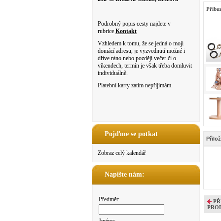
Příbu
Podrobný popis cesty najdete v
rubrice
Kontakt
Vzhledem k tomu, že se jedná o moji
domácí adresu, je vyzvednutí možné i
dříve ráno nebo později večer či o
víkendech, termín je však třeba domluvit
individuálně.
Platební karty zatím nepřijímám.
Pojďme se potkat
Přilo
Zobraz celý kalendář
Napište nám:
Předmět:
PŘ
PRO