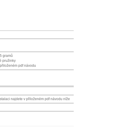
25 gramů
é pružinky
v přiloženém pdf návodu
nstalaci najdete v přiloženém pdf návodu níže