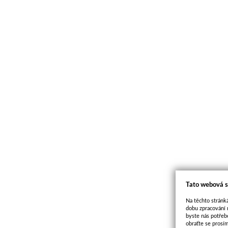
Tato webová s
Na těchto stránká
dobu zpracování 
byste nás potřeb
obraťte se prosí