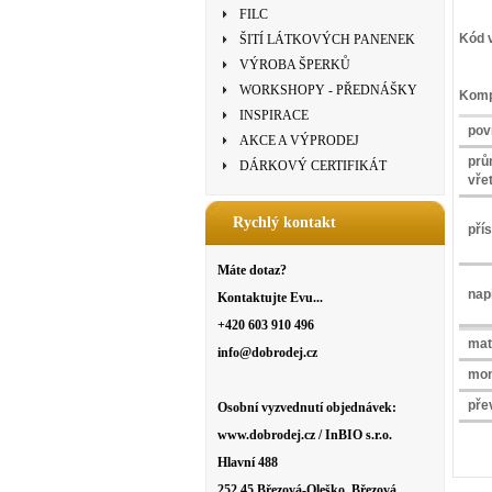
FILC
Kód 
ŠITÍ LÁTKOVÝCH PANENEK
VÝROBA ŠPERKŮ
WORKSHOPY - PŘEDNÁŠKY
Komp
INSPIRACE
pov
AKCE A VÝPRODEJ
prů
DÁRKOVÝ CERTIFIKÁT
vře
Rychlý kontakt
pří
Máte dotaz?
nap
Kontaktujte Evu...
+420 603 910 496
mat
info@dobrodej.cz
mon
pře
Osobní vyzvednutí objednávek:
www.dobrodej.cz / InBIO s.r.o.
Hlavní 488
252 45 Březová-Oleško, Březová