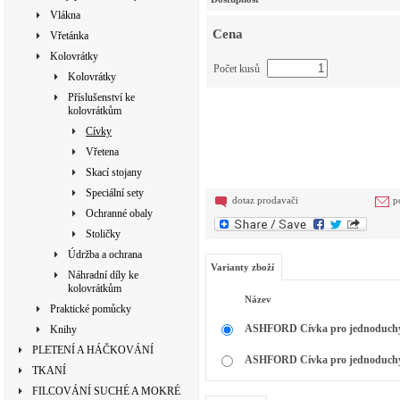
Vlákna
Cena
Vřetánka
Kolovrátky
Počet kusů
Kolovrátky
Příslušenství ke
kolovrátkům
Cívky
Vřetena
Skací stojany
Speciální sety
dotaz prodavači
p
Ochranné obaly
Stoličky
Údržba a ochrana
Varianty zboží
Náhradní díly ke
kolovrátkům
Název
Praktické pomůcky
ASHFORD Cívka pro jednoduchý p
Knihy
PLETENÍ A HÁČKOVÁNÍ
ASHFORD Cívka pro jednoduchý 
TKANÍ
FILCOVÁNÍ SUCHÉ A MOKRÉ