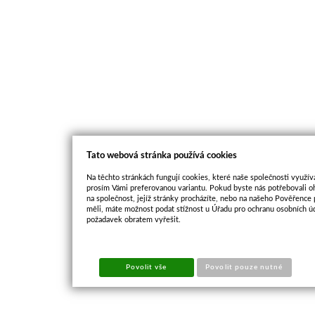
Tato webová stránka používá cookies
Na těchto stránkách fungují cookies, které naše společnosti využíva
prosím Vámi preferovanou variantu. Pokud byste nás potřebovali oh
na společnost, jejíž stránky procházíte, nebo na našeho Pověřence
měli, máte možnost podat stížnost u Úřadu pro ochranu osobních ú
požadavek obratem vyřešit.
Povolit vše
Povolit pouze nutné