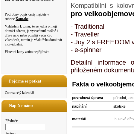
Kompatibilní s kolov
pro velkoobjemovo
Podrobný popis cesty najdete v
rubrice
Kontakt
- Traditional
Vzhledem k tomu, že se jedná o moji
domácí adresu, je vyzvednutí možné i
- Traveller
dříve ráno nebo později večer či o
víkendech, termín je však třeba domluvit
- Joy 2 s FREEDOM 
individuálně.
- e-spinner
Platební karty zatím nepřijímám.
Detailní informace
přiloženém dokumentu
Pojďme se potkat
Fakta o velkoobjem
Zobraz celý kalendář
povrchová úprava
přírodní, la
Napište nám:
napínání
skotské
materiál
-
bukové dře
Předmět: