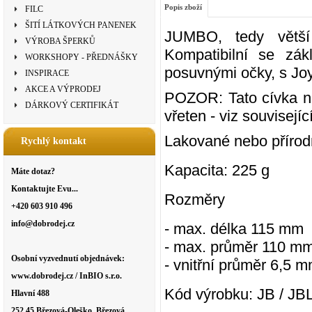
Popis zboží
FILC
ŠITÍ LÁTKOVÝCH PANENEK
JUMBO, tedy větší 
VÝROBA ŠPERKŮ
Kompatibilní se z
WORKSHOPY - PŘEDNÁŠKY
posuvnými očky, s J
INSPIRACE
AKCE A VÝPRODEJ
POZOR: Tato cívka ne
DÁRKOVÝ CERTIFIKÁT
vřeten - viz souvisejíc
Lakované nebo přírod
Rychlý kontakt
Kapacita:
225 g
Máte dotaz?
Kontaktujte Evu...
Rozměry
+420 603 910 496
info@dobrodej.cz
- max. délka 115 mm
- max. průměr 110 m
Osobní vyzvednutí objednávek:
- vnitřní průměr 6,5 
www.dobrodej.cz / InBIO s.r.o.
Kód výrobku: JB / JB
Hlavní 488
252 45 Březová-Oleško, Březová