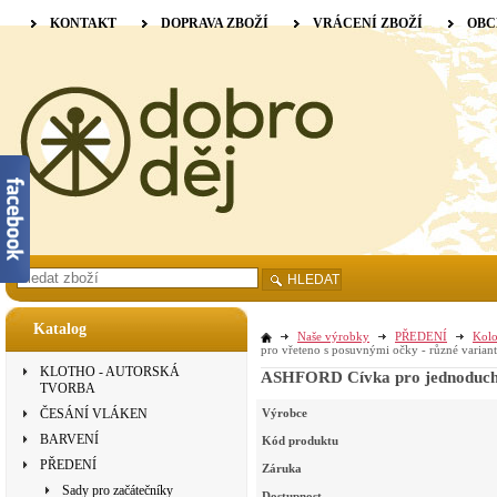
KONTAKT
DOPRAVA ZBOŽÍ
VRÁCENÍ ZBOŽÍ
OBC
HLEDAT
Katalog
Naše výrobky
PŘEDENÍ
Kolo
pro vřeteno s posuvnými očky - různé varian
KLOTHO - AUTORSKÁ
ASHFORD Cívka pro jednoduchý 
TVORBA
ČESÁNÍ VLÁKEN
Výrobce
BARVENÍ
Kód produktu
PŘEDENÍ
Záruka
Sady pro začátečníky
Dostupnost