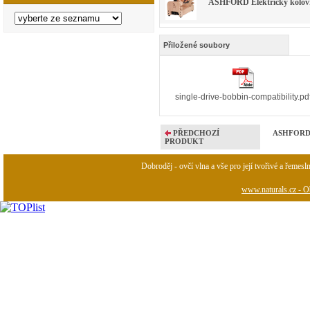
ASHFORD Elektrický kolovr
Přiložené soubory
single-drive-bobbin-compatibility.pd
PŘEDCHOZÍ
ASHFORD Cí
PRODUKT
Dobroděj - ovčí vlna a vše pro její tvořivé a řemesl
www.naturals.cz - Ob