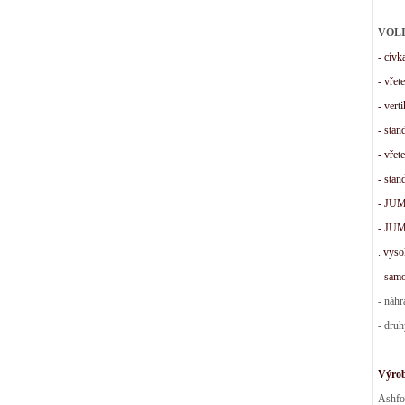
VOLI
- cívk
- vřet
- vert
- stan
- vřet
- stan
- JUM
- JUM
. vyso
- samo
- náhr
- druh
Výro
Ashfo