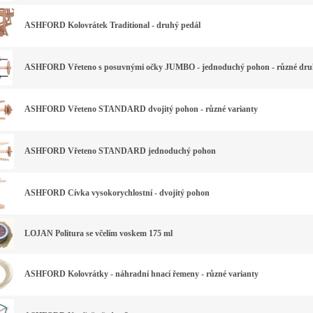
ASHFORD Kolovrátek Traditional - druhý pedál
ASHFORD Vřeteno s posuvnými očky JUMBO - jednoduchý pohon - různé dr
ASHFORD Vřeteno STANDARD dvojitý pohon - různé varianty
ASHFORD Vřeteno STANDARD jednoduchý pohon
ASHFORD Cívka vysokorychlostní - dvojitý pohon
LOJAN Politura se včelím voskem 175 ml
ASHFORD Kolovrátky - náhradní hnací řemeny - různé varianty