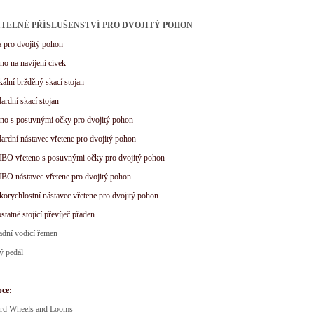
TELNÉ PŘÍSLUŠENSTVÍ PRO DVOJITÝ POHON
a pro dvojitý pohon
eno na navíjení cívek
ikální bržděný skací stojan
dardní skací stojan
eno s posuvnými očky pro dvojitý pohon
dardní nástavec vřetene pro dvojitý pohon
BO vřeteno s posuvnými očky pro dvojitý pohon
BO nástavec vřetene pro dvojitý pohon
korychlostní nástavec vřetene pro dvojitý pohon
statně stojící převíječ přaden
adní vodicí řemen
ý pedál
bce:
rd Wheels and Looms