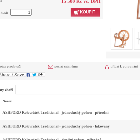
a
15 500 Kč vč. DPH
KOUPIT
t kusů
otaz prodavači
poslat známému
přidat k porovnání
nty zboží
Název
ASHFORD Kolovrátek Traditional - jednoduchý pohon - přírodní
ASHFORD Kolovrátek Traditional - jednoduchý pohon - lakovaný