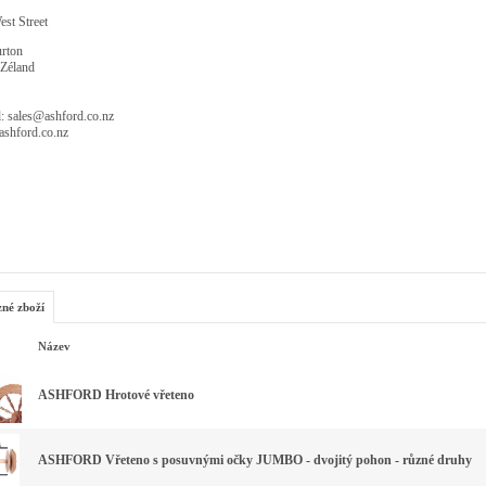
st Street
rton
Zéland
: sales@ashford.co.nz
shford.co.nz
zné zboží
Název
ASHFORD Hrotové vřeteno
ASHFORD Vřeteno s posuvnými očky JUMBO - dvojitý pohon - různé druhy