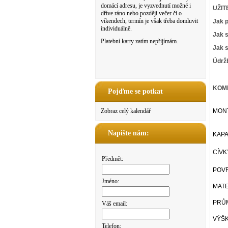
domácí adresu, je vyzvednutí možné i
UŽIT
dříve ráno nebo později večer či o
víkendech, termín je však třeba domluvit
Jak p
individuálně.
Jak s
Platební karty zatím nepřijímám.
Jak 
Údrž
KOMP
Pojďme se potkat
Zobraz celý kalendář
MON
Napište nám:
KAPA
CÍVK
Předmět:
POV
Jméno:
MATE
PRŮ
Váš email:
VÝŠK
Telefon: