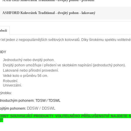
ASHFORD Kolovrátek Traditional - dvojitý pohon - přírodní
ASHFORD Kolovrátek Traditional - dvojitý pohon - lakovaný
zboží
0 let jeden z nejpopulárnějších světových kolovratů. Díky širokému spektru volitelnéh
ODY
Jednoduchý nebo dvojitý pohon.
Dvojitý pohon umožňuje i předení ve skotském napínání (jednoduchý pohon).
Lakované nebo přírodní provedení.
Velké kolo o průměru 56 cm.
Robustní.
Univerzální.
výrobku:
jednoduchým pohonem: TDSW / TDSWL
DDSW / DDSWL
vojitým pohonem:
CHNY SOUVISEJÍCÍ PRODUKTY VOLITELNÉHO PŘÍSLUŠENSTVÍ NAJDETE 
Í"