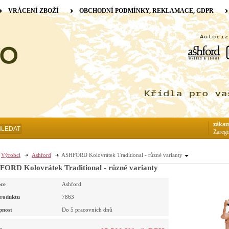
VRÁCENÍ ZBOŽÍ
OBCHODNÍ PODMÍNKY, REKLAMACE, GDPR
zákaz
HLEDAT
Zaregi
Výrobci
Ashford
ASHFORD Kolovrátek Traditional - různé varianty
ORD Kolovrátek Traditional - různé varianty
ce
Ashford
roduktu
7863
pnost
Do 5 pracovních dnů