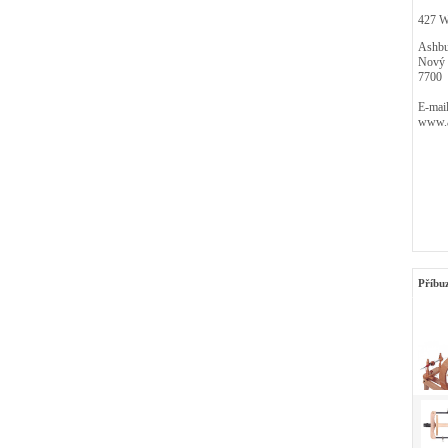
427 We
Ashbu
Nový 
7700
E-mail
www.a
Příbu