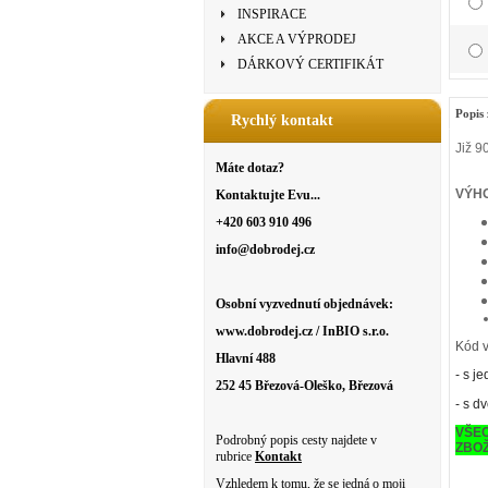
INSPIRACE
AKCE A VÝPRODEJ
DÁRKOVÝ CERTIFIKÁT
Popis 
Rychlý kontakt
Již 9
Máte dotaz?
VÝH
Kontaktujte Evu...
+420 603 910 496
info@dobrodej.cz
Osobní vyzvednutí objednávek:
www.dobrodej.cz / InBIO s.r.o.
Kód 
Hlavní 488
- s 
252 45 Březová-Oleško, Březová
- s d
VŠE
Podrobný popis cesty najdete v
ZBOŽ
rubrice
Kontakt
Vzhledem k tomu, že se jedná o moji