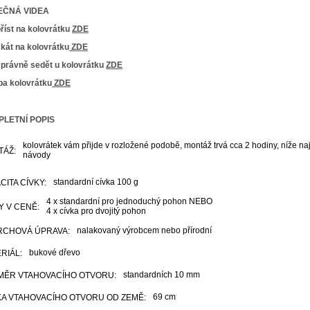
EČNÁ VIDEA
říst na kolovrátku
ZDE
kát na kolovrátku
ZDE
správně sedět u kolovrátku
ZDE
ba kolovrátku
ZDE
LETNÍ POPIS
kolovrátek vám přijde v rozložené podobě, montáž trvá cca 2 hodiny, níže naj
TÁŽ:
návody
standardní cívka 100 g
CITA CÍVKY:
4 x standardní pro jednoduchý pohon NEBO
Y V CENĚ:
4 x cívka pro dvojitý pohon
nalakovaný výrobcem nebo přírodní
RCHOVÁ ÚPRAVA:
bukové dřevo
RIÁL:
standardních 10 mm
MĚR VTAHOVACÍHO OTVORU:
69 cm
A VTAHOVACÍHO OTVORU OD ZEMĚ: