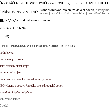
7, 9, 12, 17
- U DVOJITÉHO P
ĚRY OTÁČENÍ - U JEDNODUCHÉHO POHONU:
standardní skací stojan, zavlékací háček,
tištěný mo
Í PŘÍSLUŠENSTVÍ V CENĚ:
o tom, jak začít s předením (obé si jako pdf můžete 
skotské nebo dvojité
ÉM NAPÍNÁNÍ:
56 cm
MĚR KOLA:
8 kg
:
ITELNÉ PŘÍSLUŠENSTVÍ PRO JEDNODUCHÝ POHON
dardní cívka
eno na navíjení cívek
ikální bržděný skací stojan
dardní skací stojan
teno s posuvnými očky pro jednoduchý pohon
BO vřeteno s posuvnými očky pro jednoduchý pohon
statně stojící převíječ přaden
adní vodicí řemen
ý pedál