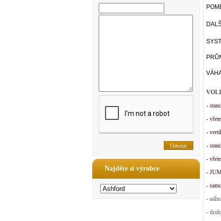
POM
DALŠ
SYST
PRŮ
VÁHA
VOL
- stan
- vřet
- vert
- stan
- vře
Najděte si výrobce
- JUM
- samo
- náhr
- druh