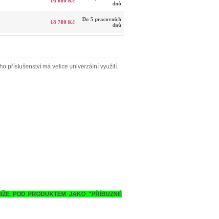
16 000 Kč
dnů
Do 5 pracovních
18 700 Kč
dnů
o příslušenství má velice univerzální využití.
NÍŽE POD PRODUKTEM JAKO "PŘÍBUZNÉ