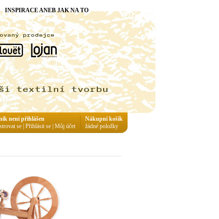
INSPIRACE ANEB JAK NA TO
ník není přihlášen
Nákupní košík
strovat se
|
Přihlásit se
|
Můj účet
žádné položky