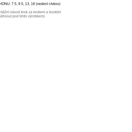
OHONU:
7.5, 9.5, 13, 16 (vedení cívkou)
ntážní návod krok za krokem a booklet
stáhnout pod tímto výrobkem)