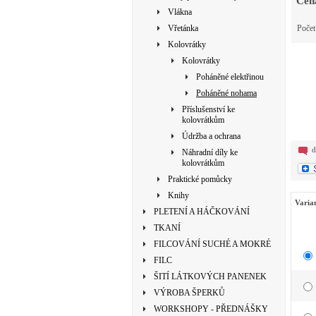
Cen
Vlákna
Vřetánka
Poče
Kolovrátky
Kolovrátky
Poháněné elektřinou
Poháněné nohama
Příslušenství ke
kolovrátkům
Údržba a ochrana
d
Náhradní díly ke
kolovrátkům
Praktické pomůcky
Knihy
Varia
PLETENÍ A HÁČKOVÁNÍ
TKANÍ
FILCOVÁNÍ SUCHÉ A MOKRÉ
FILC
ŠITÍ LÁTKOVÝCH PANENEK
VÝROBA ŠPERKŮ
WORKSHOPY - PŘEDNÁŠKY