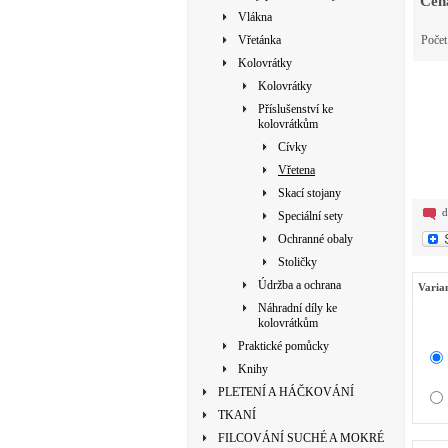
Cen
Vlákna
Vřetánka
Poče
Kolovrátky
Kolovrátky
Příslušenství ke
kolovrátkům
Cívky
Vřetena
Skací stojany
d
Speciální sety
Ochranné obaly
Stoličky
Údržba a ochrana
Varia
Náhradní díly ke
kolovrátkům
Praktické pomůcky
Knihy
PLETENÍ A HÁČKOVÁNÍ
TKANÍ
FILCOVÁNÍ SUCHÉ A MOKRÉ