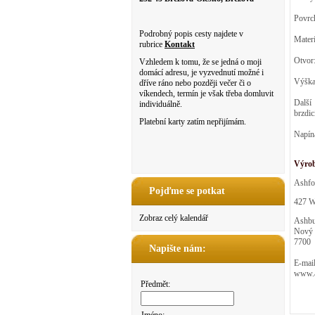
Povrch
Podrobný popis cesty najdete v
Mater
rubrice
Kontakt
Otvo
Vzhledem k tomu, že se jedná o moji
domácí adresu, je vyzvednutí možné i
Výška
dříve ráno nebo později večer či o
víkendech, termín je však třeba domluvit
Další
individuálně.
brzdic
Platební karty zatím nepřijímám.
Napína
Výro
Ashfo
Pojďme se potkat
427 We
Zobraz celý kalendář
Ashbu
Nový 
7700
Napište nám:
E-mail
www.a
Předmět: