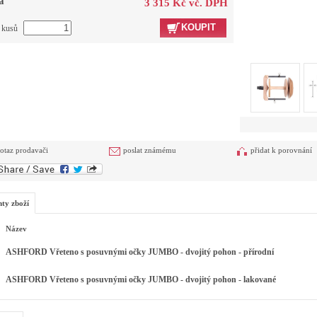
a
3 315 Kč vč. DPH
KOUPIT
t kusů
otaz prodavači
poslat známému
přidat k porovnání
nty zboží
Název
ASHFORD Vřeteno s posuvnými očky JUMBO - dvojitý pohon - přírodní
ASHFORD Vřeteno s posuvnými očky JUMBO - dvojitý pohon - lakované