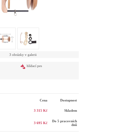
3 obrázky v galerii
hlídací pes
Cena
Dostupnost
3 315 Kč
Skladem
Do 5 pracovních
3 695 Kč
dnů