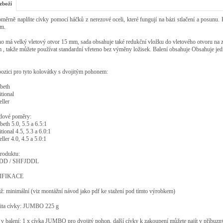
zboží
ěrně naplňte cívky pomocí háčků z nerezové oceli, které fungují na bázi stlačení a posunu. K
m.
o má velký vletový otvor 15 mm, sada obsahuje také redukční vložku do vletového otvoru na 
 , takže můžete používat standardní vřeteno bez výměny ložisek. Balení obsahuje Obsahuje j
ozici pro tyto kolovátky s dvojitým pohonem:
abeth
itional
eller
dové poměry:
abeth 5.0, 5.5 a 6.5:1
itional 4.5, 5.3 a 6.0:1
eller 4.0, 4.5 a 5.0:1
roduktu:
DD / SHFJDDL
IFIKACE
: minimální (viz montážní návod jako pdf ke stažení pod tímto výrobkem)
ita cívky: JUMBO 225 g
v balení: 1 x cívka JUMBO pro dvojitý pohon, další cívky k zakoupení můžete najít v příbuzn