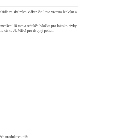
řídla ze skelných vláken činí toto vřeteno lehkým a
zmenšení 10 mm a redukční vložku pro ložisko cívky
ednu cívku JUMBO pro dvojitý pohon.
ých produktech níže