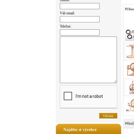
Jméno:
Příbu
Váš email:
Telefon:
Přilo
Najděte si výrobce