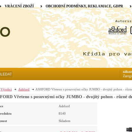
VRÁCENÍ ZBOŽÍ
OBCHODNÍ PODMÍNKY, REKLAMACE, GDPR
zákaz
HLEDAT
Zaregi
Výrobci
Ashford
ASHFORD Vřeteno s posuvnými očky JUMBO - dvojitý pohon - různ
ORD Vřeteno s posuvnými očky JUMBO - dvojitý pohon - různé d
ce
Ashford
roduktu
8140
pnost
Skladem