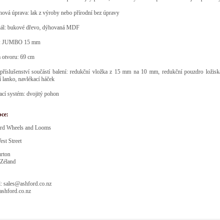
ová úprava: lak z výroby nebo přírodní bez úpravy
iál: bukové dřevo, dýhovaná MDF
r: JUMBO 15 mm
 otvoru: 69 cm
 příslušenství součástí balení: redukční vložka z 15 mm na 10 mm, redukční pouzdro lož
í lanko, navlékací háček
cí systém: dvojitý pohon
bce:
rd Wheels and Looms
st Street
rton
Zéland
: sales@ashford.co.nz
shford.co.nz