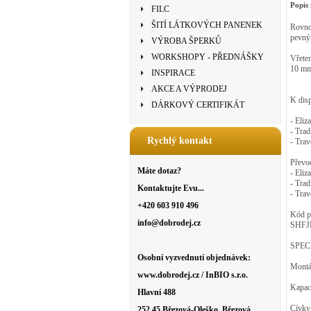
Popis 
FILC
ŠITÍ LÁTKOVÝCH PANENEK
Rovnom
pevný
VÝROBA ŠPERKŮ
WORKSHOPY - PŘEDNÁŠKY
Vřeten
10 mm
INSPIRACE
AKCE A VÝPRODEJ
K disp
DÁRKOVÝ CERTIFIKÁT
- Eliz
- Trad
Rychlý kontakt
- Trav
Převo
Máte dotaz?
- Eliz
- Trad
Kontaktujte Evu...
- Trav
+420 603 910 496
Kód p
info@dobrodej.cz
SHFJ
SPEC
Osobní vyzvednutí objednávek:
Montáž
www.dobrodej.cz / InBIO s.r.o.
Kapac
Hlavní 488
Cívky 
252 45 Březová-Oleško, Březová