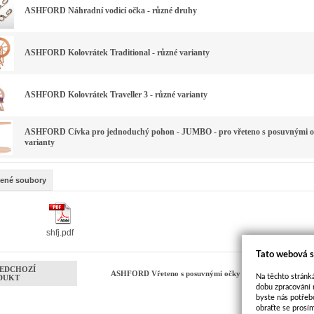
ASHFORD Náhradní vodicí očka - různé druhy
ASHFORD Kolovrátek Traditional - různé varianty
ASHFORD Kolovrátek Traveller 3 - různé varianty
ASHFORD Cívka pro jednoduchý pohon - JUMBO - pro vřeteno s posuvnými oč
varianty
žené soubory
shfj.pdf
Tato webová s
EDCHOZÍ
ASHFORD Vřeteno s posuvnými očky JUMBO - jednoduchý
Na těchto stránká
DUKT
dobu zpracování 
byste nás potřeb
obraťte se prosí