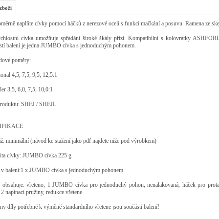
zboží
ěrně naplňte cívky pomocí háčků z nerezové oceli s funkcí mačkání a posuvu. Ramena ze ske
ychlostní cívka umožňuje spřádání široké škály přízí. Kompatibilní s kolovrátky ASHFOR
stí balení je jedna JUMBO cívka s jednoduchým pohonem.
dové poměry:
ional 4,5, 7,5, 9,5, 12,5:1
ler 3,5, 6,0, 7,5, 10,0:1
roduktu: SHFJ / SHFJL
IFIKACE
: minimální (návod ke stažení jako pdf najdete níže pod výrobkem)
ita cívky: JUMBO cívka 225 g
 v balení:1 x JUMBO cívka s jednoduchým pohonem
í obsahuje: vřeteno, 1 JUMBO cívka pro jednoduchý pohon, nenalakovaná, háček pro protaž
 2 napínací pružiny, redukce vřetene
y díly potřebné k výměně standardního vřetene jsou součástí balení!