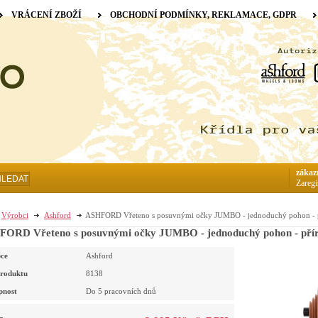
VRÁCENÍ ZBOŽÍ
OBCHODNÍ PODMÍNKY, REKLAMACE, GDPR
zákaz
HLEDAT
Zaregi
Výrobci
Ashford
ASHFORD Vřeteno s posuvnými očky JUMBO - jednoduchý pohon - p
ORD Vřeteno s posuvnými očky JUMBO - jednoduchý pohon - pří
ce
Ashford
roduktu
8138
pnost
Do 5 pracovních dnů