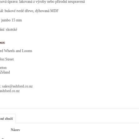
hová úprava: lakovaná z výroby nebo přírodní neupravená
iál: bukové tvrdé dřevo, dýhovaná MDF
: jumbo 15 mm
ní: skotské
bce:
rd Wheels and Looms
st Street
rton
Zéland
: sales@ashford.co.nz
shford.co.nz
zné zboží
Název