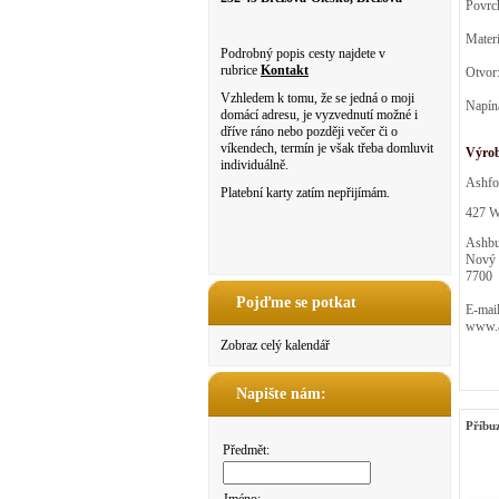
Povrc
Mater
Podrobný popis cesty najdete v
rubrice
Kontakt
Otvor
Vzhledem k tomu, že se jedná o moji
Napíná
domácí adresu, je vyzvednutí možné i
dříve ráno nebo později večer či o
víkendech, termín je však třeba domluvit
Výro
individuálně.
Ashfo
Platební karty zatím nepřijímám.
427 We
Ashbu
Nový 
7700
Pojďme se potkat
E-mail
www.a
Zobraz celý kalendář
Napište nám:
Příbu
Předmět: