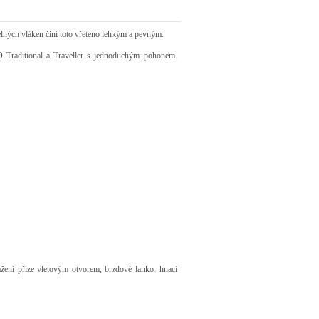
lných vláken činí toto vřeteno lehkým a pevným.
D Traditional a Traveller s jednoduchým pohonem.
ení příze vletovým otvorem, brzdové lanko, hnací