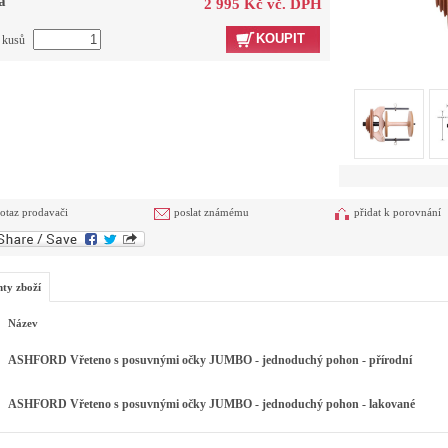
a
2 995 Kč vč. DPH
KOUPIT
t kusů
otaz prodavači
poslat známému
přidat k porovnání
nty zboží
Název
ASHFORD Vřeteno s posuvnými očky JUMBO - jednoduchý pohon - přírodní
ASHFORD Vřeteno s posuvnými očky JUMBO - jednoduchý pohon - lakované