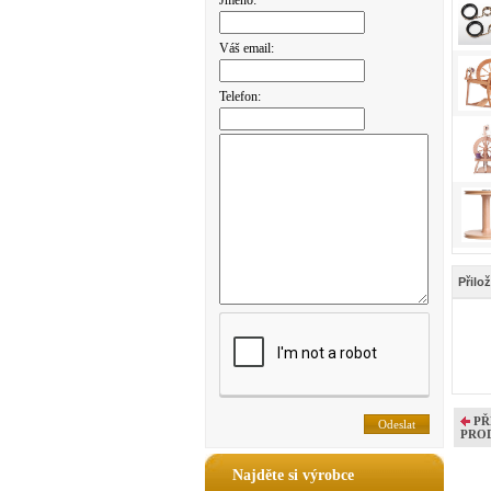
Jméno:
Váš email:
Telefon:
Přilo
PŘ
PRO
Najděte si výrobce