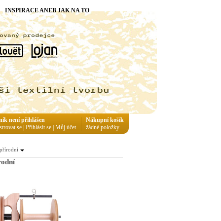
INSPIRACE ANEB JAK NA TO
ník není přihlášen
Nákupní košík
strovat se
|
Přihlásit se
|
Můj účet
žádné položky
řírodní
rodní