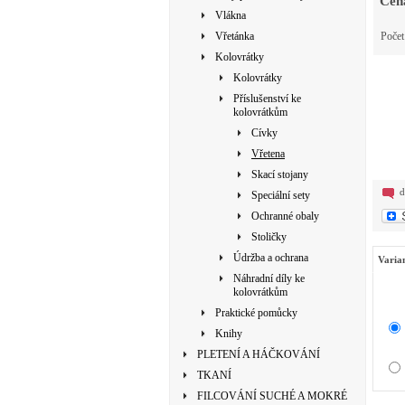
Cen
Vlákna
Vřetánka
Poče
Kolovrátky
Kolovrátky
Příslušenství ke
kolovrátkům
Cívky
Vřetena
Skací stojany
d
Speciální sety
Ochranné obaly
Stoličky
Údržba a ochrana
Varia
Náhradní díly ke
kolovrátkům
Praktické pomůcky
Knihy
PLETENÍ A HÁČKOVÁNÍ
TKANÍ
FILCOVÁNÍ SUCHÉ A MOKRÉ