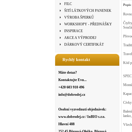
FILC
Popis 
ŠITÍ LÁTKOVÝCH PANENEK
Rovnom
VÝROBA ŠPERKŮ
Čtyřr
WORKSHOPY - PŘEDNÁŠKY
Součá
INSPIRACE
Převo
AKCE A VÝPRODEJ
DÁRKOVÝ CERTIFIKÁT
Tradit
Travel
Rychlý kontakt
Kód p
Máte dotaz?
SPEC
Kontaktujte Evu...
Montáž
+420 603 910 496
Kapac
info@dobrodej.cz
Cívky
Osobní vyzvednutí objednávek:
Balen
lanko,
www.dobrodej.cz / InBIO s.r.o.
Hlavní 488
Všechn
252 45 Březová-Oleško, Březová