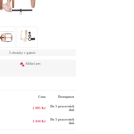
3 obrázky v galerii
hlídací pes
Cena
Dostupnost
Do 5 pracovních
2 995 Kč
dnů
Do 5 pracovních
3 434 Kč
dnů