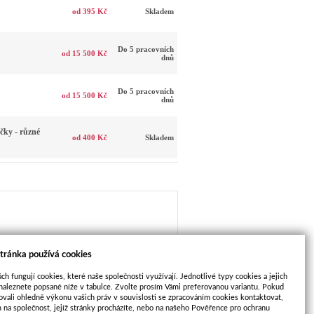
od 395 Kč
Skladem
Do 5 pracovních
od 15 500 Kč
dnů
Do 5 pracovních
od 15 500 Kč
dnů
ky - různé
od 400 Kč
Skladem
tránka používá cookies
DALŠÍ
 pohon - přírodní
ch fungují cookies, které naše společnosti využívají. Jednotlivé typy cookies a jejich
PRODUKT
naleznete popsané níže v tabulce. Zvolte prosím Vámi preferovanou variantu. Pokud
ovali ohledně výkonu vašich práv v souvislosti se zpracováním cookies kontaktovat,
m na společnost, jejíž stránky procházíte, nebo na našeho Pověřence pro ochranu