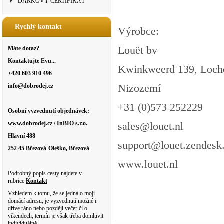
DÁRKOVÝ CERTIFIKÁT
Rychlý kontakt
Výrobce:
Louët bv
Máte dotaz?
Kontaktujte Evu...
Kwinkweerd 139, Loc
+420 603 910 496
Nizozemí
info@dobrodej.cz
+31 (0)573 252229
Osobní vyzvednutí objednávek:
www.dobrodej.cz / InBIO s.r.o.
sales@louet.nl
Hlavní 488
support@louet.zendesk
252 45 Březová-Oleško, Březová
www.louet.nl
Podrobný popis cesty najdete v
rubrice
Kontakt
Vzhledem k tomu, že se jedná o moji
domácí adresu, je vyzvednutí možné i
dříve ráno nebo později večer či o
víkendech, termín je však třeba domluvit
individuálně.