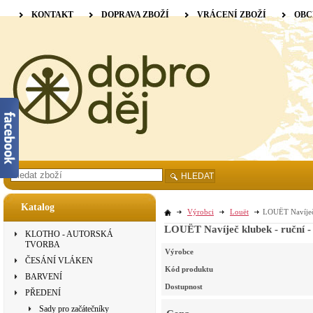
KONTAKT
DOPRAVA ZBOŽÍ
VRÁCENÍ ZBOŽÍ
OBC
HLEDAT
Katalog
Výrobci
Louët
LOUËT Navíječ 
LOUËT Navíječ klubek - ruční 
KLOTHO - AUTORSKÁ
TVORBA
Výrobce
ČESÁNÍ VLÁKEN
Kód produktu
BARVENÍ
Dostupnost
PŘEDENÍ
Sady pro začátečníky