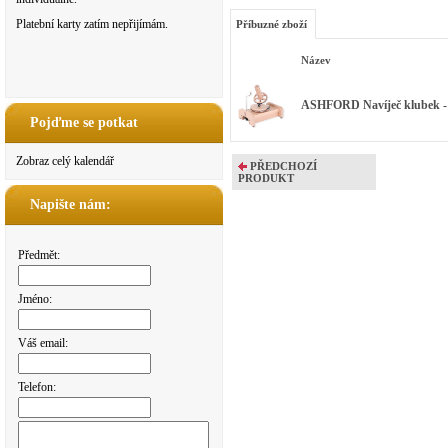
Platební karty zatím nepřijímám.
Příbuzné zboží
Název
ASHFORD Navíječ klubek - 
Pojďme se potkat
Zobraz celý kalendář
PŘEDCHOZÍ
PRODUKT
Napište nám:
Předmět:
Jméno:
Váš email:
Telefon: