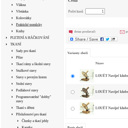
Cena
Vlákna
Vřetánka
Počet kusů
Kolovrátky
Praktické pomůcky
Knihy
dotaz prodavači
p
PLETENÍ A HÁČKOVÁNÍ
TKANÍ
Sady pro tkaní
Varianty zboží
Příze
Název
Tkací rámy a školní stavy
Stužkové stavy
LOUËT Navíječ klube
Stavy s pevným listem
Stolní stavy
Podlahové stavy
LOUËT Navíječ klubek
Programovatelné "dobby"
stavy
Tkaní s dětmi
LOUËT Navíječ klubek
Příslušenství pro tkaní
Člunky a tkací jehly
Karetky
Popis zboží