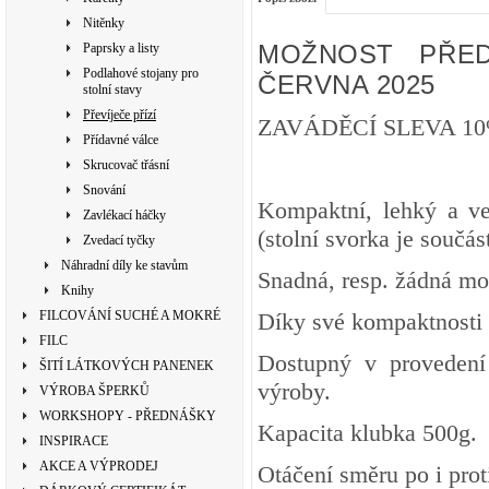
Nitěnky
MOŽNOST PŘED
Paprsky a listy
Podlahové stojany pro
ČERVNA 2025
stolní stavy
Převíječe přízí
ZAVÁDĚCÍ SLEVA 10
Přídavné válce
Skrucovač třásní
Snování
Kompaktní, lehký a ve
Zavlékací háčky
(stolní svorka je součást
Zvedací tyčky
Náhradní díly ke stavům
Snadná, resp. žádná mon
Knihy
FILCOVÁNÍ SUCHÉ A MOKRÉ
Díky své kompaktnosti 
FILC
Dostupný v proveden
ŠITÍ LÁTKOVÝCH PANENEK
výroby.
VÝROBA ŠPERKŮ
WORKSHOPY - PŘEDNÁŠKY
Kapacita klubka 500g.
INSPIRACE
AKCE A VÝPRODEJ
Otáčení směru po i pro